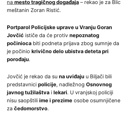
na
mesto tragičnog događaja
– rekao je za Blic
meštanin Zoran Ristić.
Portparol Policijske uprave u Vranju Goran
Jovčić
ističe da će protiv
nepoznatog
počinioca
biti podneta prijava zbog sumnje da
je počinio
krivično delo ubistva deteta pri
porođaju
.
Jovčić je rekao da su
na uviđaju
u Biljači bili
predstavnici
policije
, nadležnog
Osnovnog
javnog tužilaštva
i
lekari
. U vranjskoj policiji
nisu saopštili
ime i prezime
osobe osumnjičene
za
čedomorstvo
.