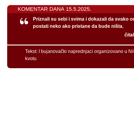
KOMENTAR DANA 15.5.2025.
Priznali su sebi i svima i dokazali da svako 
postati neko ako pristane da bude ništa.
čita
Tekst:
I bujanovački naprednjaci organizovano u Ni
kvotu