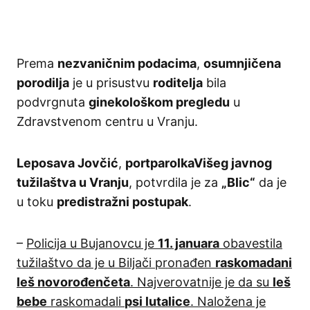
Prema
nezvaničnim podacima
,
osumnjičena
porodilja
je u prisustvu
roditelja
bila
podvrgnuta
ginekološkom pregledu
u
Zdravstvenom centru u Vranju.
Leposava Jovčić
,
portparolkaVišeg javnog
tužilaštva u Vranju
, potvrdila je za
„Blic“
da je
u toku
predistražni postupak
.
–
Policija u Bujanovcu je
11. januara
obavestila
tužilaštvo da je u Biljači pronađen
raskomadani
leš novorođenčeta
. Najverovatnije je da su
leš
bebe
raskomadali
psi lutalice
. Naložena je