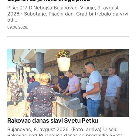
Piše: 017 D.Nebojša Bujanovac, Vranje, 9. avgust
Your E-mail
2026.- Subota je. Pijačni dan. Grad bi trebalo da vrvi
od…
09.08.2026.
SUBMIT COMMENT
Rakovac danas slavi Svetu Petku
Bujanovac, 8. avgust 2026. (Foto: arhiva) U selu
Rakovac kod Bujanovca danas se proslavlja Sveta