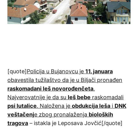
[quote]
Policija u Bujanovcu je
11. januara
obavestila tužilaštvo da je u Biljači pronađen
raskomadani leš novorođenčeta
.
Najverovatnije je da su
leš bebe
raskomadali
psi lutalice
. Naložena je
obdukcija leša
i
DNK
veštačenj
e zbog pronalaženja
bioloških
tragova
– istakla je Leposava Jovčić[/quote]