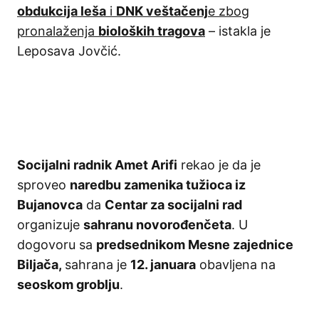
obdukcija leša
i
DNK veštačenj
e zbog
pronalaženja
bioloških tragova
– istakla je
Leposava Jovčić.
Socijalni radnik Amet Arifi
rekao je da je
sproveo
naredbu zamenika tužioca iz
Bujanovca
da
Centar za socijalni rad
organizuje
sahranu novorođenčeta
. U
dogovoru sa
predsednikom Mesne zajednice
Biljača,
sahrana je
12. januara
obavljena na
seoskom groblju
.