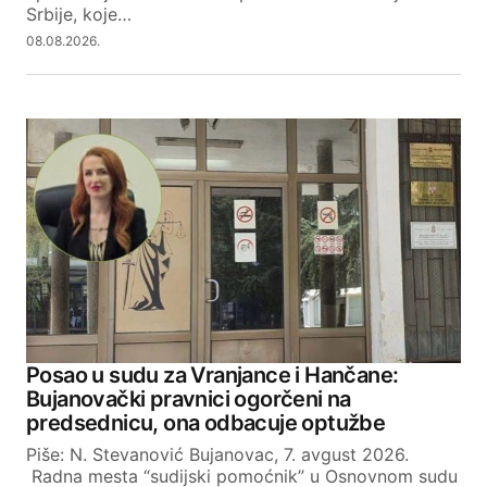
Srbije, koje…
08.08.2026.
Posao u sudu za Vranjance i Hančane:
Bujanovački pravnici ogorčeni na
predsednicu, ona odbacuje optužbe
Piše: N. Stevanović Bujanovac, 7. avgust 2026.
Radna mesta “sudijski pomoćnik” u Osnovnom sudu