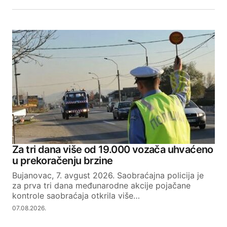
Za tri dana više od 19.000 vozača uhvaćeno
u prekoračenju brzine
Bujanovac, 7. avgust 2026. Saobraćajna policija je
za prva tri dana međunarodne akcije pojačane
kontrole saobraćaja otkrila više…
07.08.2026.