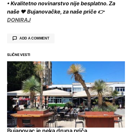
• Kvalitetno novinarstvo nije besplatno. Za
naše ❤️ Bujanovačke, za naše priče 👉
DONIRAJ
ADD A COMMENT
SLIČNE VESTI
Your email address will not be published.
Required fields are marked
*
Comment
*
Your Name
Bujanovac je neka druga priča