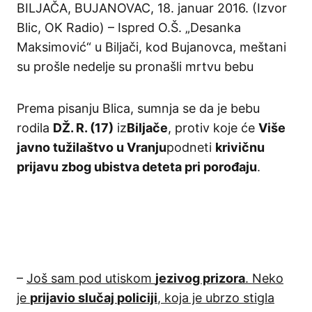
BILJAČA, BUJANOVAC, 18. januar 2016. (Izvor
Blic, OK Radio) – Ispred O.Š. „Desanka
Maksimović“ u Biljači, kod Bujanovca, meštani
su prošle nedelje su pronašli mrtvu bebu
Prema pisanju Blica, sumnja se da je bebu
rodila
DŽ. R. (17)
iz
Biljače
, protiv koje će
Više
javno tužilaštvo u Vranju
podneti
krivičnu
prijavu zbog ubistva deteta pri porođaju
.
–
Još sam pod utiskom
jezivog prizora
. Neko
je
prijavio slučaj
policiji
, koja je ubrzo stigla