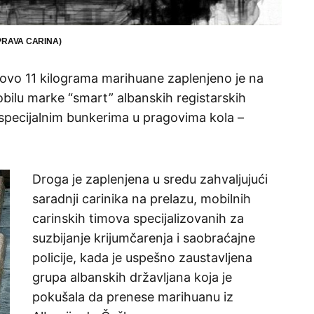
PRAVA CARINA)
vo 11 kilograma marihuane zaplenjeno je na
ilu marke “smart” albanskih registarskih
 specijalnim bunkerima u pragovima kola –
Droga je zaplenjena u sredu zahvaljujući
saradnji carinika na prelazu, mobilnih
carinskih timova specijalizovanih za
suzbijanje krijumčarenja i saobraćajne
policije, kada je uspešno zaustavljena
grupa albanskih državljana koja je
pokušala da prenese marihuanu iz