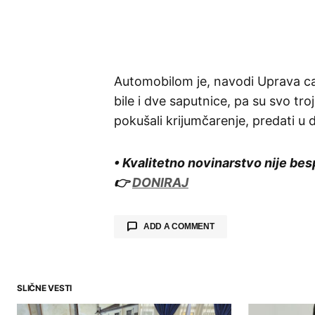
Automobilom je, navodi Uprava car
bile i dve saputnice, pa su svo t
pokušali krijumčarenje, predati u d
• Kvalitetno novinarstvo nije bes
👉
DONIRAJ
ADD A COMMENT
SLIČNE VESTI
Your email address will not be publ