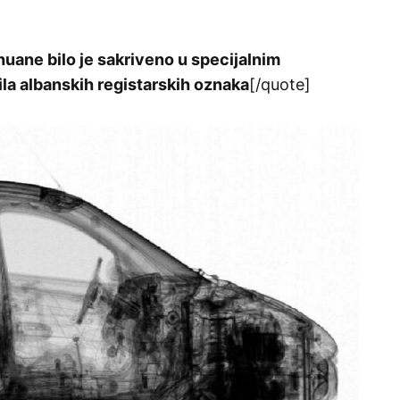
uane bilo je sakriveno u specijalnim
a albanskih registarskih oznaka
[/quote]