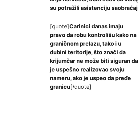
su potražili asistenciju saobraćaj
[quote]
Carinici danas imaju
pravo da robu kontrolišu kako na
graničnom prelazu, tako i u
dubini teritorije, što znači da
krijumčar ne može biti siguran da
je uspešno realizovao svoju
nameru, ako je uspeo da pređe
granicu
[/quote]