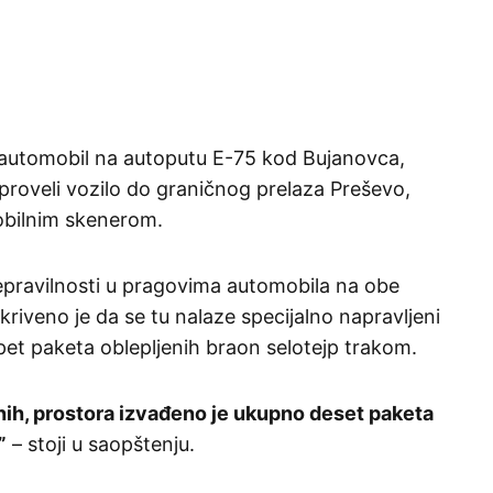
a automobil na autoputu E-75 kod Bujanovca,
 sproveli vozilo do graničnog prelaza Preševo,
mobilnim skenerom.
nepravilnosti u pragovima automobila na obe
iveno je da se tu nalaze specijalno napravljeni
 pet paketa oblepljenih braon selotejp trakom.
enih, prostora izvađeno je ukupno deset paketa
”
– stoji u saopštenju.