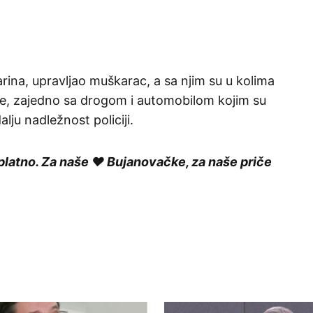
ina, upravljao muškarac, a sa njim su u kolima
roje, zajedno sa drogom i automobilom kojim su
alju nadležnost policiji.
platno. Za naše ❤️ Bujanovačke, za naše priče
ished.
Required fields are marked
*