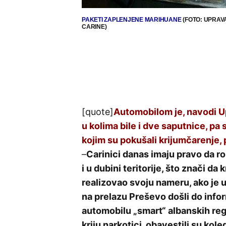
PAKETI ZAPLENJENE MARIHUANE
(FOTO: UPRAV
CARINE)
[quote]
Automobilom je, navodi Up
u kolima bile i dve saputnice, pa
kojim su pokušali krijumčarenje, p
–
Carinici danas imaju pravo da r
i u dubini teritorije, što znači d
realizovao svoju nameru, ako je 
na prelazu Preševo došli do info
automobilu „smart“ albanskih regi
kriju narkotici, obavestili su kol