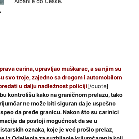
Albanije do Češke.
A
rava carina, upravljao muškarac, a sa njim su
 su svo troje, zajedno sa drogom i automobilom
redati u dalju nadležnost policiji
[/quote]
obu kontrolišu kako na graničnom prelazu, tako
a krijumčar ne može biti siguran da je uspešno
uspeo da pređe granicu. Nakon što su carinici
rmacije da postoji mogućnost da se u
starskih oznaka, koje je već prošlo prelaz,
ege iz Odeljenja za suzbijanje krijumčarenja koji