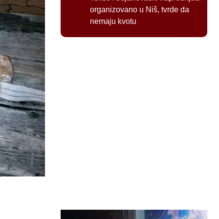
organizovano u Niš, tvrde da
nemaju kvotu