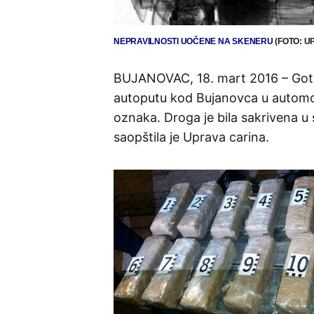
NEPRAVILNOSTI UOČENE NA SKENERU
(FOTO: U
BUJANOVAC, 18. mart 2016 – Goto
autoputu kod Bujanovca u automob
oznaka. Droga je bila sakrivena u
saopštila je Uprava carina.