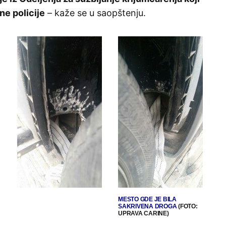
ne policije
– kaže se u saopštenju.
MESTO GDE JE BILA
SAKRIVENA DROGA
(FOTO:
UPRAVA CARINE)