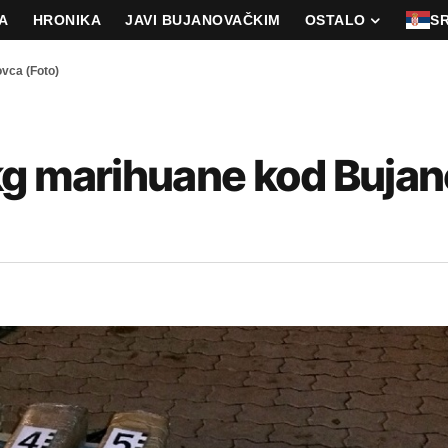
A
HRONIKA
JAVI BUJANOVAČKIM
OSTALO
S
vca (Foto)
kg marihuane kod Buja