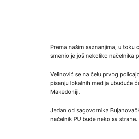
Prema našim saznanjima, u toku d
smenio je još nekoliko načelnika po
Velinović se na čelu prvog polica
pisanju lokalnih medija ubuduće će 
Makedoniji.
Jedan od sagovornika Bujanovačk
načelnik PU bude neko sa strane.