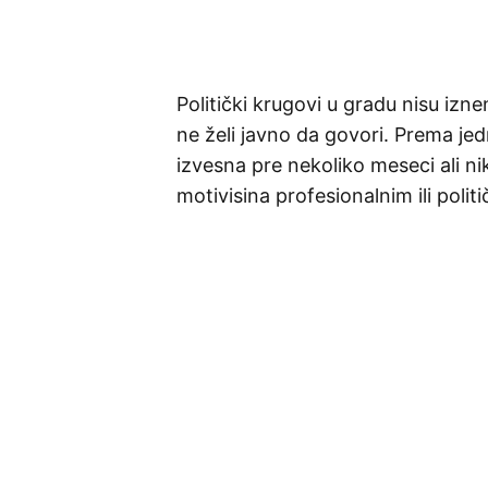
Politički krugovi u gradu nisu iz
ne želi javno da govori. Prema je
izvesna pre nekoliko meseci ali ni
motivisina profesionalnim ili polit