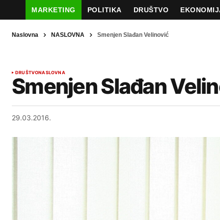
MARKETING
POLITIKA
DRUŠTVO
EKONOMIJ
Naslovna
NASLOVNA
Smenjen Slađan Velinović
DRUŠTVO
NASLOVNA
Smenjen Slađan Velin
29.03.2016.