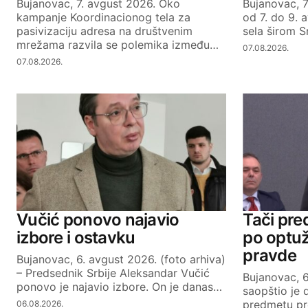
Bujanovac, 7. avgust 2026. Oko
Bujanovac, 7
SUBMIT COMMENT
kampanje Koordinacionog tela za
od 7. do 9. 
pasivizaciju adresa na društvenim
sela širom S
mrežama razvila se polemika između…
07.08.2026.
07.08.2026.
Vučić ponovo najavio
Tači pre
izbore i ostavku
po optuž
pravde
Bujanovac, 6. avgust 2026. (foto arhiva)
– Predsednik Srbije Aleksandar Vučić
Bujanovac, 
ponovo je najavio izbore. On je danas…
saopštio je 
predmetu pr
06.08.2026.