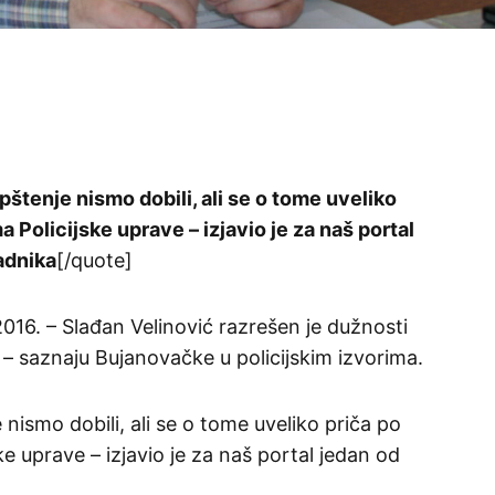
štenje nismo dobili, ali se o tome uveliko
 Policijske uprave – izjavio je za naš portal
adnika
[/quote]
6. – Slađan Velinović razrešen je dužnosti
 – saznaju Bujanovačke u policijskim izvorima.
nismo dobili, ali se o tome uveliko priča po
ke uprave – izjavio je za naš portal jedan od