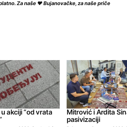
platno. Za naše ❤️ Bujanovačke, za naše priče
ished.
Required fields are marked
*
Your E-mail
u akciji “od vrata
Mitrović i Ardita Sin
”
pasivizaciji