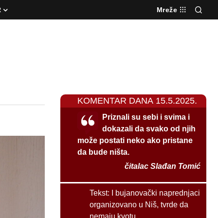
R
Mreže
KOMENTAR DANA 15.5.2025.
Priznali su sebi i svima i
dokazali da svako od njih
može postati neko ako pristane
da bude ništa.
čitalac Slađan Tomić
Tekst:
I bujanovački naprednjaci
organizovano u Niš, tvrde da
nemaju kvotu