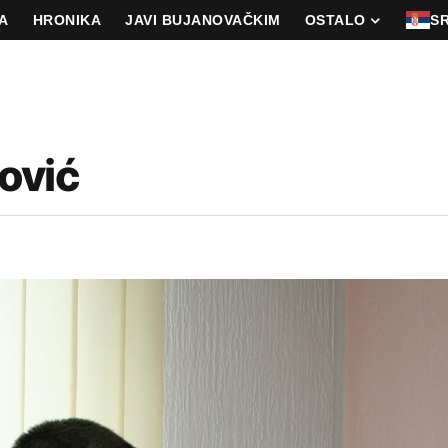
A
HRONIKA
JAVI BUJANOVAČKIM
OSTALO
S
ović