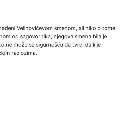
nenađeni Velinovićevom smenom, ali niko o tome
dnom od sagovornika, njegova smena bila je
ko ne može sa sigurnošću da tvrdi da li je
ičkim razlozima.