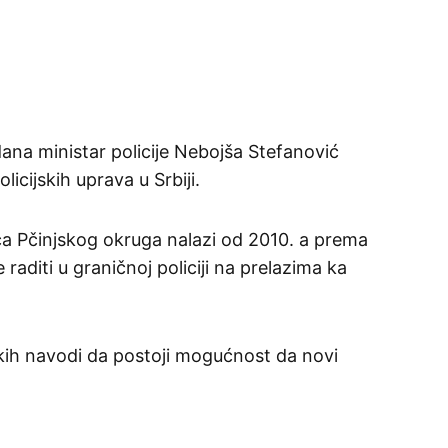
ana ministar policije Nebojša Stefanović
licijskih uprava u Srbiji.
jca Pčinjskog okruga nalazi od 2010. a prema
raditi u graničnoj policiji na prelazima ka
ih navodi da postoji mogućnost da novi