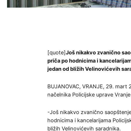
[quote]
Još nikakvo zvanično saop
priča po hodnicima i kancelarijama
jedan od bližih Velinovićevih sar
BUJANOVAC, VRANJE, 29. mart 201
načelnika Policijske uprave Vranje
-Još nikakvo zvanično saopštenje 
hodnicima i kancelarijama Policijs
bližih Velinovićevih saradnika.