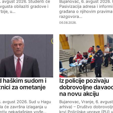
. avgust 2026. Studenti će
Bujanovac, 6. avgust 2026. 
avgusta obilaziti gradove i
Pasivizacija adresa i informi
rbije, u…
građana o njihovim pravima 
razgovora…
06.08.2026.
d haškim sudom i
Iz policije pozivaju
nici za ometanje
dobrovoljne davaoc
na novu akciju
6. avgust 2026. Sud u Hagu
Bujanovac, Vranje, 6. avgust
da će završna izlaganja u
arhiva) – Društvo dobrovolj
otiv nekadašnjeg vođe…
krvi Policijske uprave (PU) u