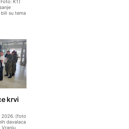
(Foto: KT)
sanje
bili su tema
e krvi
 2026. (foto
nih davalaca
 Vranju,