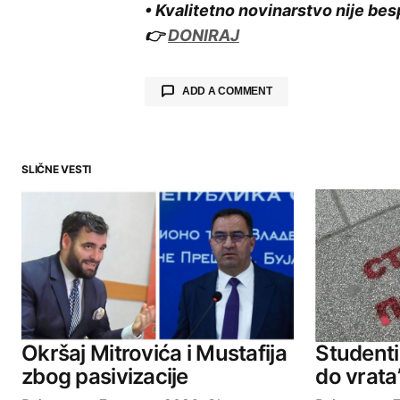
• Kvalitetno novinarstvo nije bes
👉
DONIRAJ
ADD A COMMENT
SLIČNE VESTI
Your email address will not be publ
Comment
*
Your Name
Okršaj Mitrovića i Mustafija
Studenti 
zbog pasivizacije
do vrata