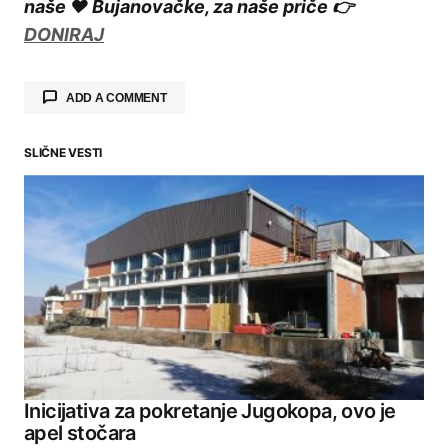
naše ❤️ Bujanovačke, za naše priče 👉
DONIRAJ
ADD A COMMENT
SLIČNE VESTI
Your email address will not be published.
Required fields are marked
*
Comment
*
Your Name
Inicijativa za pokretanje Jugokopa, ovo je
apel stočara