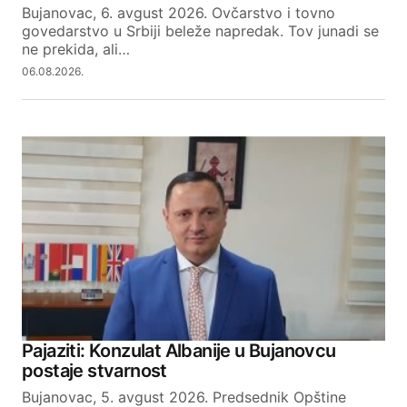
Your E-mail
Bujanovac, 6. avgust 2026. Ovčarstvo i tovno
govedarstvo u Srbiji beleže napredak. Tov junadi se
ne prekida, ali…
SUBMIT COMMENT
06.08.2026.
Pajaziti: Konzulat Albanije u Bujanovcu
postaje stvarnost
Bujanovac, 5. avgust 2026. Predsednik Opštine