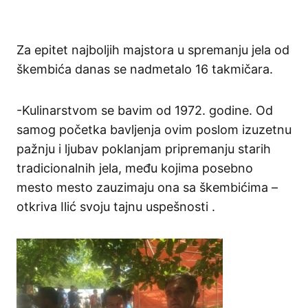
Za epitet najboljih majstora u spremanju jela od
škembića danas se nadmetalo 16 takmičara.
-Kulinarstvom se bavim od 1972. godine. Od
samog početka bavljenja ovim poslom izuzetnu
pažnju i ljubav poklanjam pripremanju starih
tradicionalnih jela, među kojima posebno
mesto mesto zauzimaju ona sa škembićima –
otkriva Ilić svoju tajnu uspešnosti .