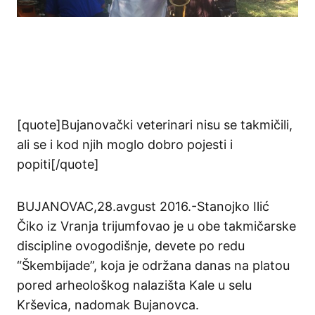
[quote]Bujanovački veterinari nisu se takmičili,
ali se i kod njih moglo dobro pojesti i
popiti[/quote]
BUJANOVAC,28.avgust 2016.-Stanojko Ilić
Čiko iz Vranja trijumfovao je u obe takmičarske
discipline ovogodišnje, devete po redu
“Škembijade”, koja je održana danas na platou
pored arheološkog nalazišta Kale u selu
Krševica, nadomak Bujanovca.