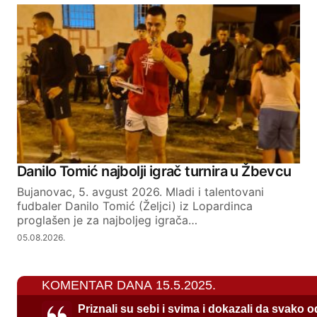
Danilo Tomić najbolji igrač turnira u Žbevcu
Bujanovac, 5. avgust 2026. Mladi i talentovani
fudbaler Danilo Tomić (Željci) iz Lopardinca
proglašen je za najboljeg igrača…
05.08.2026.
KOMENTAR DANA 15.5.2025.
Priznali su sebi i svima i dokazali da svako 