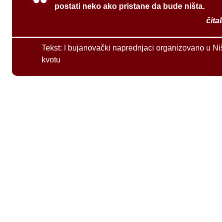
postati neko ako pristane da bude ništa.
čita
Tekst:
I bujanovački naprednjaci organizovano u Ni
kvotu