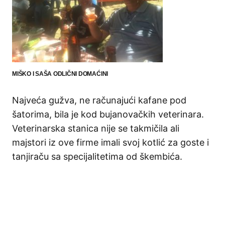
MIŠKO I SAŠA ODLIČNI DOMAĆINI
Najveća gužva, ne računajući kafane pod
šatorima, bila je kod bujanovačkih veterinara.
Veterinarska stanica nije se takmičila ali
majstori iz ove firme imali svoj kotlić za goste i
tanjiraču sa specijalitetima od škembića.