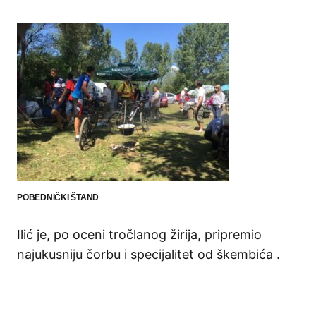
POBEDNIČKI ŠTAND
Ilić je, po oceni tročlanog žirija, pripremio
najukusniju čorbu i specijalitet od škembića .