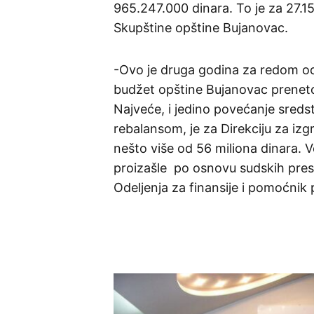
965.247.000 dinara. To je za 27.
Skupštine opštine Bujanovac.
-Ovo je druga godina za redom od
budžet opštine Bujanovac preneto 
Najveće, i jedino povećanje sred
rebalansom, je za Direkciju za izg
nešto više od 56 miliona dinara. V
proizašle po osnovu sudskih pres
Odeljenja za finansije i pomoćnik