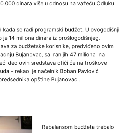
150.000 dinara više u odnosu na važeću Odluku
 kada se radi programski budžet. U ovogodišnji
je 14 miliona dinara iz prošlogodišnjeg.
stava za budžetske korisnike, predviđeno ovim
radnju Bujanovac, sa ranijih 47 miliona na
eći deo ovih sredstava otići će na troškove
uda – rekao je načelnik Boban Pavlović
 predsednika opštine Bujanovac .
Rebalansom budžeta trebalo