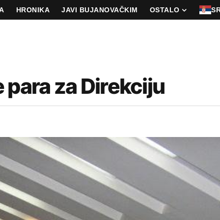
A
HRONIKA
JAVI BUJANOVAČKIM
OSTALO
S
 para za Direkciju