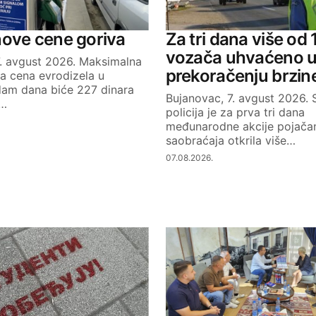
Your E-mail
nove cene goriva
Za tri dana više od
vozača uhvaćeno 
7. avgust 2026. Maksimalna
prekoračenju brzin
a cena evrodizela u
dam dana biće 227 dinara
Bujanovac, 7. avgust 2026.
k…
policija je za prva tri dana
međunarodne akcije pojačan
saobraćaja otkrila više…
07.08.2026.