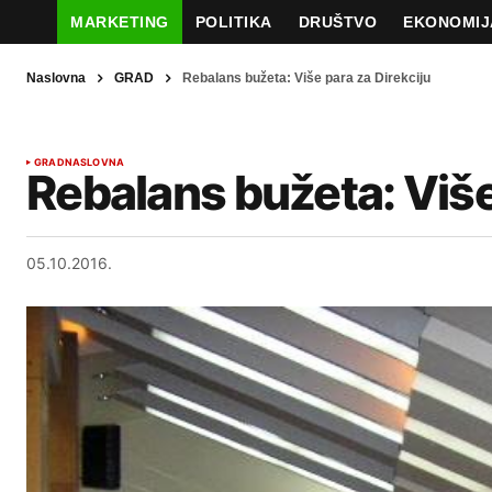
MARKETING
POLITIKA
DRUŠTVO
EKONOMIJ
Naslovna
GRAD
Rebalans bužeta: Više para za Direkciju
GRAD
NASLOVNA
Rebalans bužeta: Više
05.10.2016.