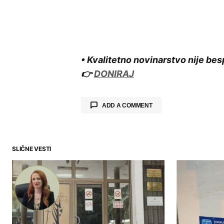
• Kvalitetno novinarstvo nije bes
👉
DONIRAJ
ADD A COMMENT
SLIČNE VESTI
Your email address will not be publ
Comment
*