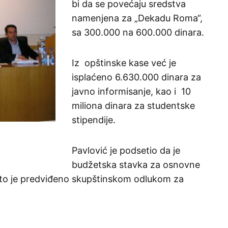
bi da se povećaju sredstva
namenjena za „Dekadu Roma“,
sa 300.000 na 600.000 dinara.
Iz opštinske kase već je
isplaćeno 6.630.000 dinara za
javno informisanje, kao i 10
miliona dinara za studentske
stipendije.
Pavlović je podsetio da je
budžetska stavka za osnovne
 što je predviđeno skupštinskom odlukom za