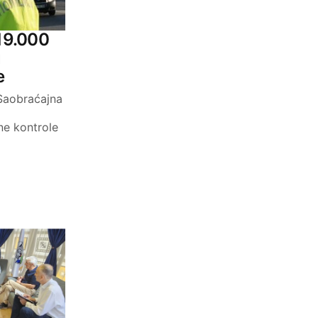
 19.000
u
e
 Saobraćajna
e kontrole