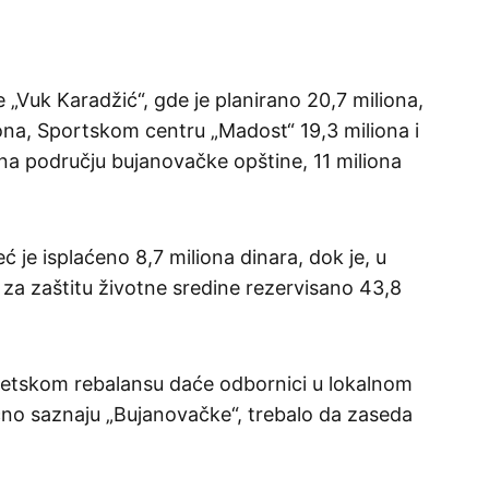
e „Vuk Karadžić“, gde je planirano 20,7 miliona,
iona, Sportskom centru „Madost“ 19,3 miliona i
na području bujanovačke opštine, 11 miliona
ć je isplaćeno 8,7 miliona dinara, dok je, u
za zaštitu životne sredine rezervisano 43,8
tskom rebalansu daće odbornici u lokalnom
čno saznaju „Bujanovačke“, trebalo da zaseda