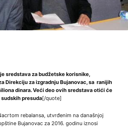
je sredstava za budžetske korisnike,
a Direkciju za izgradnju Bujanovac, sa ranijih
liona dinara. Veći deo ovih sredstava otići će
 sudskih presuda
[/quote]
acrtom rebalansa, utvrđenim na današnjoj
opštine Bujanovac za 2016. godinu iznosi