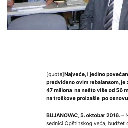
[quote]
Najveće, i jedino povećan
predviđeno ovim rebalansom, je z
47 miliona na nešto više od 56 mi
na troškove proizašle po osnovu
BUJANOVAC, 5. oktobar 2016.
– N
sednici Opštinskog veća, budžet 