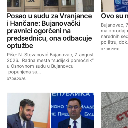
Your Name
Posao u sudu za Vranjance
Ovo su 
i Hančane: Bujanovački
Bujanovac, 
pravnici ogorčeni na
maloprodajn
SUBMIT COMMENT
narednih se
predsednicu, ona odbacuje
po litru, do
optužbe
07.08.2026.
Piše: N. Stevanović Bujanovac, 7. avgust
2026. Radna mesta “sudijski pomoćnik”
u Osnovnom sudu u Bujanovcu
popunjena su…
07.08.2026.