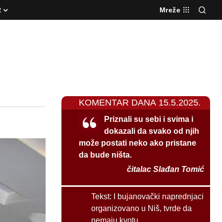
R
Mreže
KOMENTAR DANA 15.5.2025.
Priznali su sebi i svima i
dokazali da svako od njih
može postati neko ako pristane
da bude ništa.
čitalac Slađan Tomić
Tekst:
I bujanovački naprednjaci
organizovano u Niš, tvrde da
nemaju kvotu