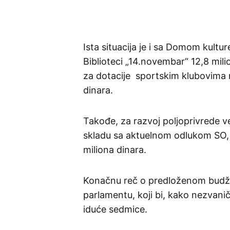
Ista situacija je i sa Domom kultur
Biblioteci „14.novembar“ 12,8 mil
za dotacije sportskim klubovima 
dinara.
Takođe, za razvoj poljoprivrede ve
skladu sa aktuelnom odlukom SO, 
miliona dinara.
Konačnu reč o predloženom budže
parlamentu, koji bi, kako nezvani
iduće sedmice.