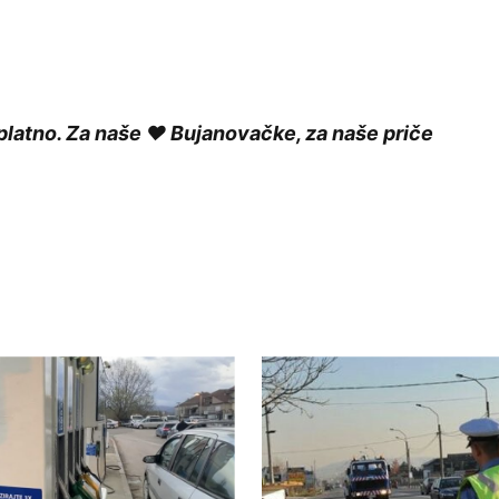
platno. Za naše ❤️ Bujanovačke, za naše priče
ished.
Required fields are marked
*