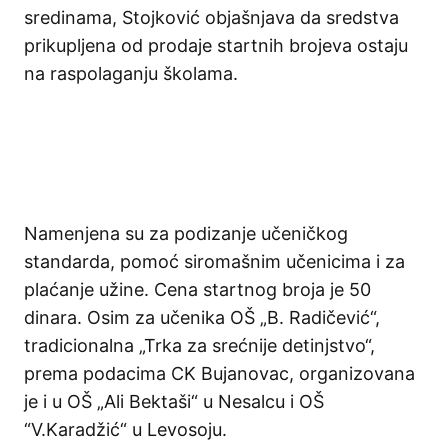
sredinama, Stojković objašnjava da sredstva
prikupljena od prodaje startnih brojeva ostaju
na raspolaganju školama.
Namenjena su za podizanje učeničkog
standarda, pomoć siromašnim učenicima i za
plaćanje užine. Cena startnog broja je 50
dinara. Osim za učenika OŠ „B. Radičević“,
tradicionalna „Trka za srećnije detinjstvo“,
prema podacima CK Bujanovac, organizovana
je i u OŠ „Ali Bektaši“ u Nesalcu i OŠ
“V.Karadžić“ u Levosoju.