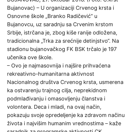
Bujanovac) – U organizaciji Crvenog krsta i
Osnovne škole „Branko Radičević“ u
Bujanovcu, uz saradnju sa Crvenim krstom
Srbije, istrčana je, zbog kiše ranije odložena,
tradicionalna „Trka za srećnije detinjstvo“. Na
stadionu bujanovačkog FK BSK trčalo je 197
učenika ove škole.
– Ovo je najmasovnija i najšire prihvaćena
rekreativno-humanitarna aktivnost
Nacionalnog društva Crvenog krsta, usmerena
ka ostvarenju trajnog cilja, neprekidnom
podmlađivanju i omasovljenju članstva i
volontera. Deca i mladi, na ovaj način,
pokazuju svoje opredeljenje ka zdravom načinu
života i najvišim humanim vrednostima – kaže
saradnik za programske aktivnosti CK