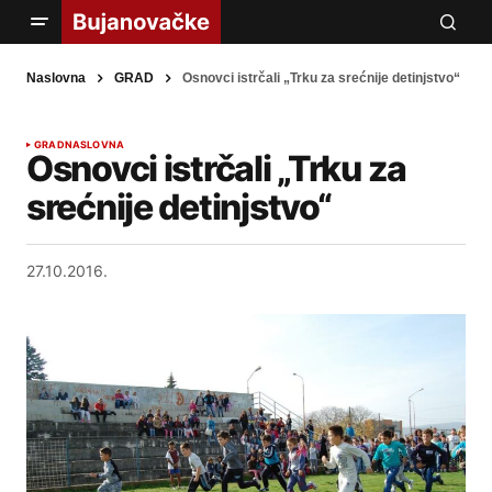
Naslovna
GRAD
Osnovci istrčali „Trku za srećnije detinjstvo“
GRAD
NASLOVNA
Osnovci istrčali „Trku za
srećnije detinjstvo“
27.10.2016.