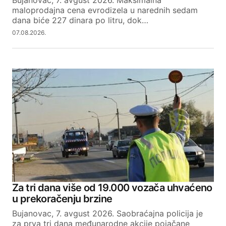
maloprodajna cena evrodizela u narednih sedam
dana biće 227 dinara po litru, dok…
07.08.2026.
Za tri dana više od 19.000 vozača uhvaćeno
u prekoračenju brzine
Bujanovac, 7. avgust 2026. Saobraćajna policija je
za prva tri dana međunarodne akcije pojačane