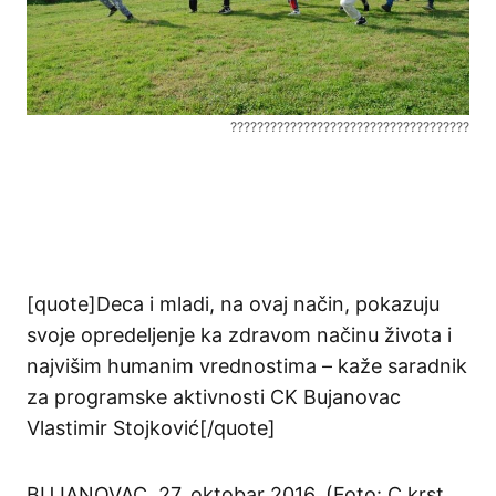
????????????????????????????????????
[quote]Deca i mladi, na ovaj način, pokazuju
svoje opredeljenje ka zdravom načinu života i
najvišim humanim vrednostima – kaže saradnik
za programske aktivnosti CK Bujanovac
Vlastimir Stojković[/quote]
BUJANOVAC, 27. oktobar 2016. (Foto: C.krst