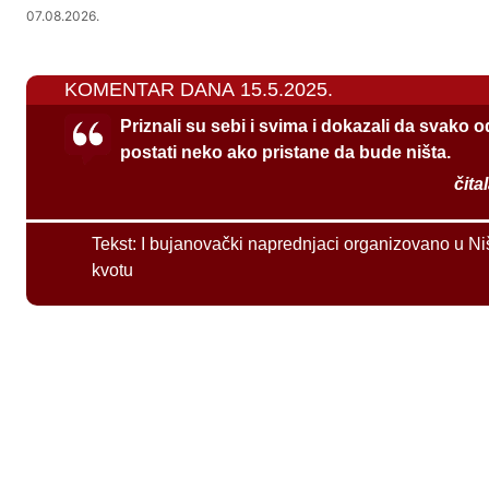
07.08.2026.
KOMENTAR DANA 15.5.2025.
Priznali su sebi i svima i dokazali da svako 
postati neko ako pristane da bude ništa.
čita
Tekst:
I bujanovački naprednjaci organizovano u Ni
kvotu