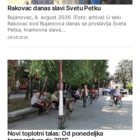
Your Name
Rakovac danas slavi Svetu Petku
Bujanovac, 8. avgust 2026. (Foto: arhiva) U selu
Your E-mail
Rakovac kod Bujanovca danas se proslavlja Sveta
Petka, hramovna slava…
08.08.2026.
SUBMIT COMMENT
Novi toplotni talas: Od ponedeljka