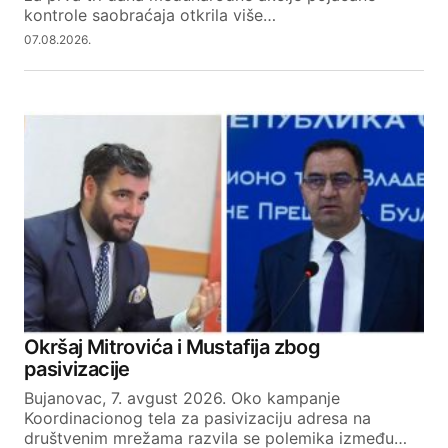
kontrole saobraćaja otkrila više…
07.08.2026.
Okršaj Mitrovića i Mustafija zbog
pasivizacije
Bujanovac, 7. avgust 2026. Oko kampanje
Koordinacionog tela za pasivizaciju adresa na
društvenim mrežama razvila se polemika između…