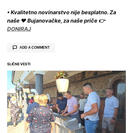
• Kvalitetno novinarstvo nije besplatno. Za
naše ❤️ Bujanovačke, za naše priče 👉
DONIRAJ
ADD A COMMENT
SLIČNE VESTI
Your email address will not be published.
Required fields are marked
*
Comment
*