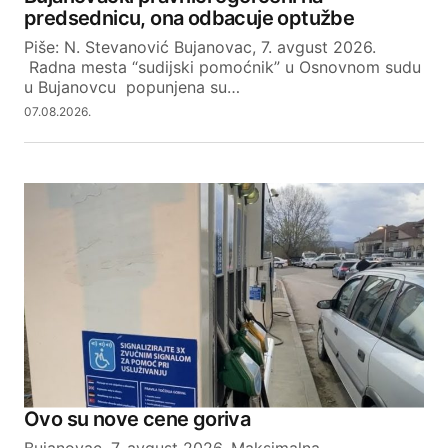
predsednicu, ona odbacuje optužbe
Piše: N. Stevanović Bujanovac, 7. avgust 2026.
Radna mesta “sudijski pomoćnik” u Osnovnom sudu
u Bujanovcu popunjena su…
07.08.2026.
Ovo su nove cene goriva
Bujanovac, 7. avgust 2026. Maksimalna