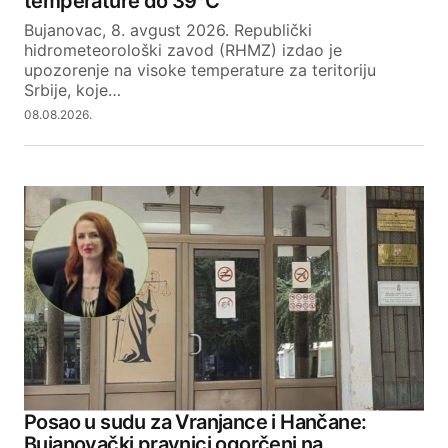
temperature do 39°C
Bujanovac, 8. avgust 2026. Republički
hidrometeorološki zavod (RHMZ) izdao je
upozorenje na visoke temperature za teritoriju
Srbije, koje…
08.08.2026.
Posao u sudu za Vranjance i Hančane:
Bujanovački pravnici ogorčeni na