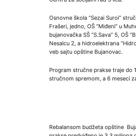
Osnovne škola “Sezai Suroi” stru
Frašeri, jedno, OŠ “Miđeni” u Muh
bujanovačka SŠ “S.Sava” 5, OŠ “B.
Nesalcu 2, a hidroelektrana “Hidro
veb sajtu opštine Bujanovac.
Program stručne prakse traje do 1
stručnom spremom, a 6 meseci za
Rebalansom budžeta opštine Buja
prakse predviđeno je 3,3 miliona 