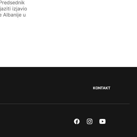
 Predsednik
ziti izjavio
 Albanije u
KONTAKT