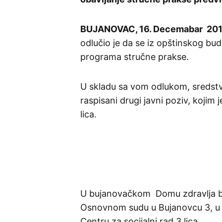
BUJANOVAC, 16. Decemabar 201
odlučio je da se iz opštinskog bud
programa stručne prakse.
U skladu sa vom odlukom, sredstva
raspisani drugi javni poziv, koji
lica.
U bujanovačkom Domu zdravlja bi
Osnovnom sudu u Bujanovcu 3, u P
Centru za socijalni rad 3 lica.