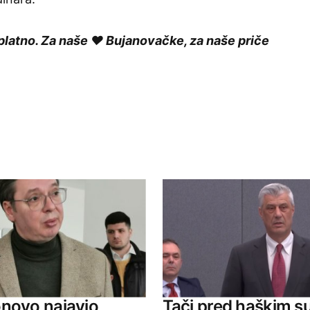
platno. Za naše ❤️ Bujanovačke, za naše priče
ished.
Required fields are marked
*
Your E-mail
novo najavio
Tači pred haškim s