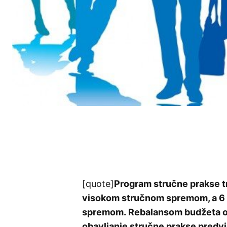
[quote]
Program stručne prakse tr
visokom stručnom spremom, a 6 
spremom. Rebalansom budžeta op
obavljanje stručne prakse predvi