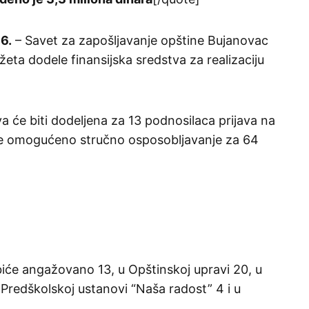
6.
– Savet za zapošljavanje opštine Bujanovac
žeta dodele finansijska sredstva za realizaciju
 će biti dodeljena za 13 podnosilaca prijava na
m je omogućeno stručno osposobljavanje za 64
će angažovano 13, u Opštinskoj upravi 20, u
redškolskoj ustanovi “Naša radost” 4 i u