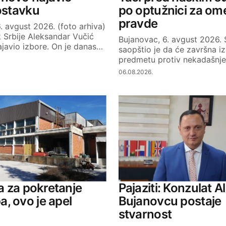
 ostavku
po optužnici za om
pravde
. avgust 2026. (foto arhiva)
 Srbije Aleksandar Vučić
Bujanovac, 6. avgust 2026.
javio izbore. On je danas…
saopštio je da će završna iz
predmetu protiv nekadašnj
06.08.2026.
va za pokretanje
Pajaziti: Konzulat A
, ovo je apel
Bujanovcu postaje
stvarnost