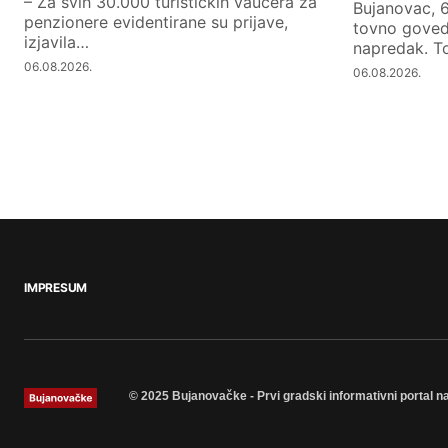
– Za svih 30.000 turističkih vaučera za
Bujanovac, 6
penzionere evidentirane su prijave,
tovno goveda
izjavila…
napredak. To
06.08.2026.
06.08.2026.
IMPRESUM
© 2025 Bujanovačke - Prvi gradski informativni portal n