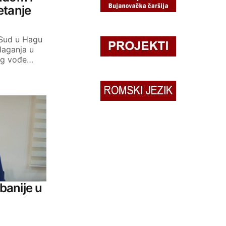
etanje
 Sud u Hagu
laganja u
eg vođe…
lbanije u