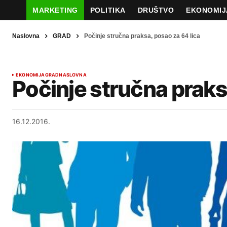
MARKETING
POLITIKA
DRUŠTVO
EKONOMIJ
Naslovna
GRAD
Počinje stručna praksa, posao za 64 lica
EKONOMIJA
GRAD
NASLOVNA
Počinje stručna praks
16.12.2016.