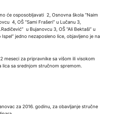
čno će osposobljavati 2, Osnovna škola “Naim
ovcu 4, OŠ “Sami Frašeri” u Lučanu 3,
Radičević” u Bujanovcu 3, OŠ “Ali Bektaši” u
 Ispel” jedno nezaposleno lice, objavljeno je na
2 meseci za pripravnike sa višom ili visokom
 lica sa srednjom stručnom spremom.
novac za 2016. godinu, za obavljanje stručne
dinara.