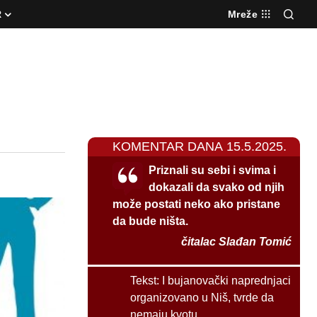
R
Mreže
KOMENTAR DANA 15.5.2025.
Priznali su sebi i svima i
dokazali da svako od njih
može postati neko ako pristane
da bude ništa.
čitalac Slađan Tomić
Tekst:
I bujanovački naprednjaci
organizovano u Niš, tvrde da
nemaju kvotu