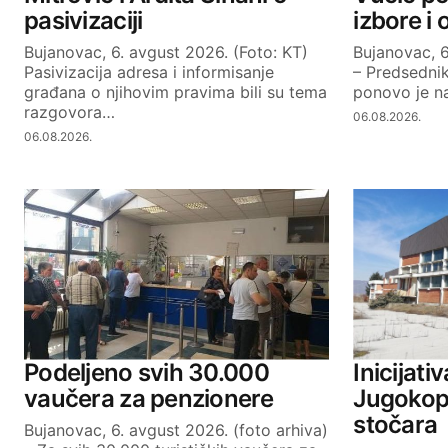
pasivizaciji
izbore i
Bujanovac, 6. avgust 2026. (Foto: KT)
Bujanovac, 6
SUBMIT COMMENT
Pasivizacija adresa i informisanje
– Predsednik
građana o njihovim pravima bili su tema
ponovo je na
razgovora…
06.08.2026.
06.08.2026.
Podeljeno svih 30.000
Inicijati
vaučera za penzionere
Jugokopa
stočara
Bujanovac, 6. avgust 2026. (foto arhiva)