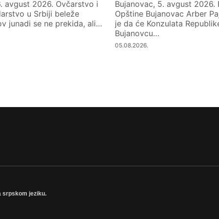
. avgust 2026. Ovčarstvo i
Bujanovac, 5. avgust 2026.
rstvo u Srbiji beleže
Opštine Bujanovac Arber Paja
v junadi se ne prekida, ali…
je da će Konzulata Republike
Bujanovcu…
05.08.2026.
a srpskom jeziku.