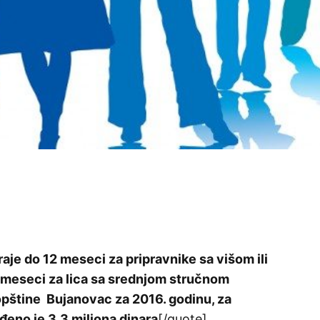
aje do 12 meseci za pripravnike sa višom ili
meseci za lica sa srednjom stručnom
štine Bujanovac za 2016. godinu, za
đeno je 3,3 miliona dinara
[/quote]