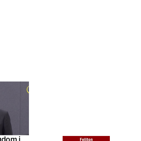
udom i