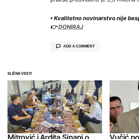
• Kvalitetno novinarstvo nije bes
👉
DONIRAJ
ADD A COMMENT
SLIČNE VESTI
Your email address will not be publ
Comment
*
Your Name
Mitrović i Ardita Sinani o
Vučić po