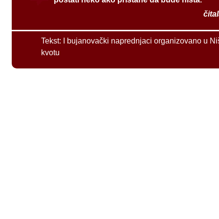
čita
Tekst:
I bujanovački naprednjaci organizovano u Ni
kvotu