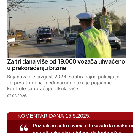
Za tri dana više od 19.000 vozača uhvaćeno
u prekoračenju brzine
Bujanovac, 7. avgust 2026. Saobraćajna policija je
za prva tri dana međunarodne akcije pojačane
kontrole saobraćaja otkrila više…
07.08.2026.
KOMENTAR DANA 15.5.2025.
Priznali su sebi i svima i dokazali da svako 
postati neko ako pristane da bude ništa.