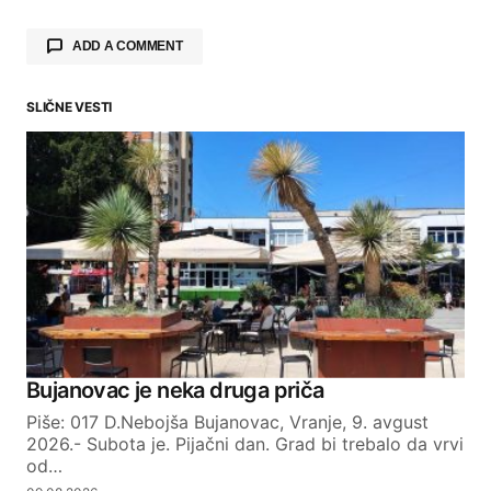
ADD A COMMENT
SLIČNE VESTI
Your email address will not be published.
Required fields are marked
*
Comment
*
Your Name
Bujanovac je neka druga priča
Piše: 017 D.Nebojša Bujanovac, Vranje, 9. avgust
Your E-mail
2026.- Subota je. Pijačni dan. Grad bi trebalo da vrvi
od…