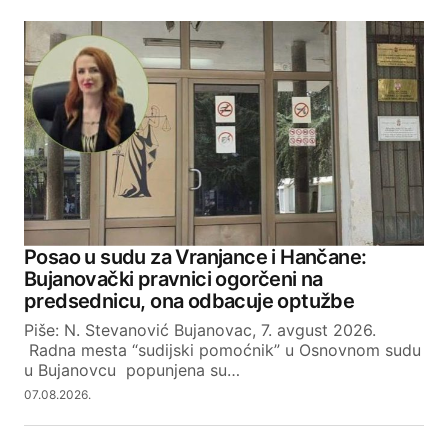
Posao u sudu za Vranjance i Hančane:
Bujanovački pravnici ogorčeni na
predsednicu, ona odbacuje optužbe
Piše: N. Stevanović Bujanovac, 7. avgust 2026.
Radna mesta “sudijski pomoćnik” u Osnovnom sudu
u Bujanovcu popunjena su…
07.08.2026.