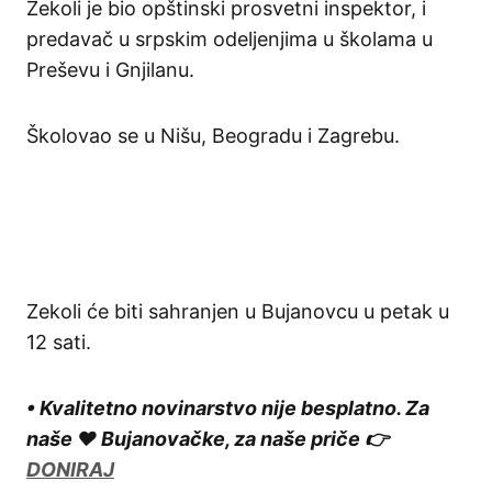
Zekoli je bio opštinski prosvetni inspektor, i
predavač u srpskim odeljenjima u školama u
Preševu i Gnjilanu.
Školovao se u Nišu, Beogradu i Zagrebu.
Zekoli će biti sahranjen u Bujanovcu u petak u
12 sati.
• Kvalitetno novinarstvo nije besplatno. Za
naše ❤️ Bujanovačke, za naše priče 👉
DONIRAJ