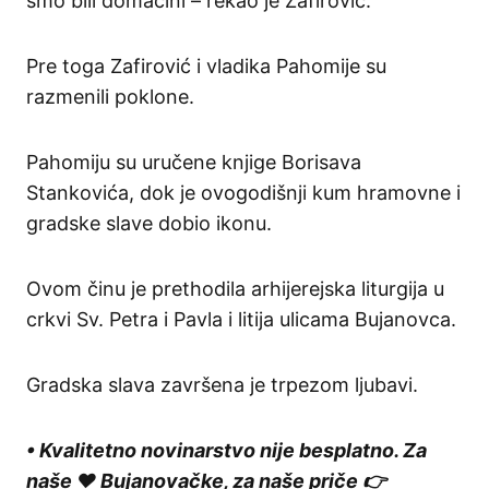
smo bili domaćini – rekao je Zafirović.
Pre toga Zafirović i vladika Pahomije su
razmenili poklone.
Pahomiju su uručene knjige Borisava
Stankovića, dok je ovogodišnji kum hramovne i
gradske slave dobio ikonu.
Ovom činu je prethodila arhijerejska liturgija u
crkvi Sv. Petra i Pavla i litija ulicama Bujanovca.
Gradska slava završena je trpezom ljubavi.
• Kvalitetno novinarstvo nije besplatno. Za
naše ❤️ Bujanovačke, za naše priče 👉