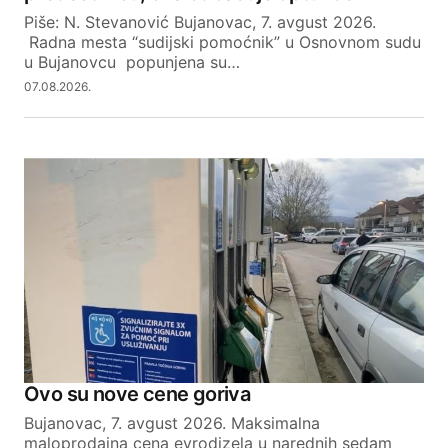
Piše: N. Stevanović Bujanovac, 7. avgust 2026.
Radna mesta “sudijski pomoćnik” u Osnovnom sudu
SUBMIT COMMENT
u Bujanovcu popunjena su…
07.08.2026.
Ovo su nove cene goriva
Bujanovac, 7. avgust 2026. Maksimalna
maloprodajna cena evrodizela u narednih sedam