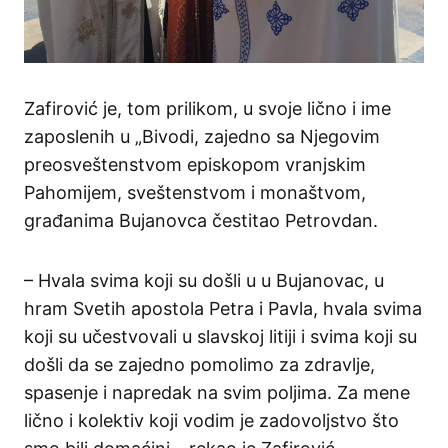
Zafirović je, tom prilikom, u svoje lično i ime
zaposlenih u „Bivodi, zajedno sa Njegovim
preosveštenstvom episkopom vranjskim
Pahomijem, sveštenstvom i monaštvom,
građanima Bujanovca čestitao Petrovdan.
– Hvala svima koji su došli u u Bujanovac, u
hram Svetih apostola Petra i Pavla, hvala svima
koji su učestvovali u slavskoj litiji i svima koji su
došli da se zajedno pomolimo za zdravlje,
spasenje i napredak na svim poljima. Za mene
lično i kolektiv koji vodim je zadovoljstvo što