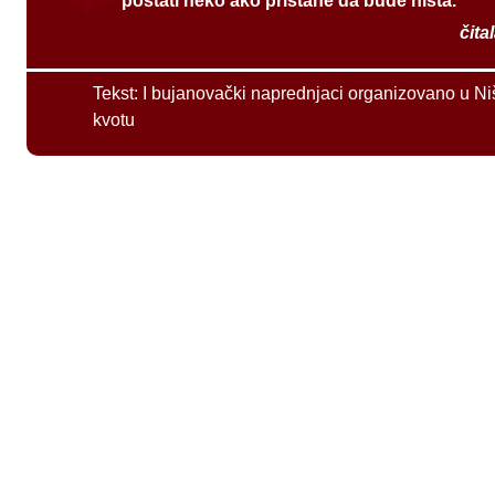
postati neko ako pristane da bude ništa.
čita
Tekst:
I bujanovački naprednjaci organizovano u Ni
kvotu