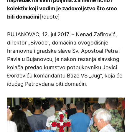
napredak na svim poljima. Za mene lično i
kolektiv koji vodim je zadovoljstvo što smo
bili domaćini
[/quote]
BUJANOVAC, 12. jul 2017. – Nenad Zafirović,
direktor „Bivode“, domaćina ovogodišnje
hramovne i gradske slave Sv. Apostoal Petra i
Pavla u Bujanovcu, je nakon rezanja slavskog
kolača predao kumstvo potpukovniku Jovici
Đorđeviću komandantu Baze VS „Jug“, koja će
idućeg Petrovdana biti domaćin.