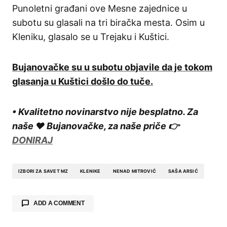
Punoletni građani ove Mesne zajednice u
subotu su glasali na tri biračka mesta. Osim u
Kleniku, glasalo se u Trejaku i Kuštici.
Bujanovačke su u subotu objavile da je tokom
glasanja u Kuštici došlo do tuče.
• Kvalitetno novinarstvo nije besplatno. Za
naše ❤️ Bujanovačke, za naše priče 👉
DONIRAJ
IZBORI ZA SAVET MZ
KLENIKE
NENAD MITROVIĆ
SAŠA ARSIĆ
ADD A COMMENT