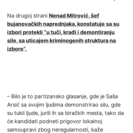
Na drugoj strani
Nenad Mitrović, šef
bujanovačkih naprednjaka, konstatuje sa su
izbori protekli “u tuči, krađi i demontiranju
sile, sa uticajem kriminogenih struktura na
izbore”.
– Bilo je to partizansko glasanje, gde je Saša
Arsić sa svojim ljudima demonstrirao silu, gde
su tukli ljude, jurili ih sa biračkih mesta, tako da
će kandidati podneti prigovor lokalnoj
samoupravi zbog neregularnosti, kaže