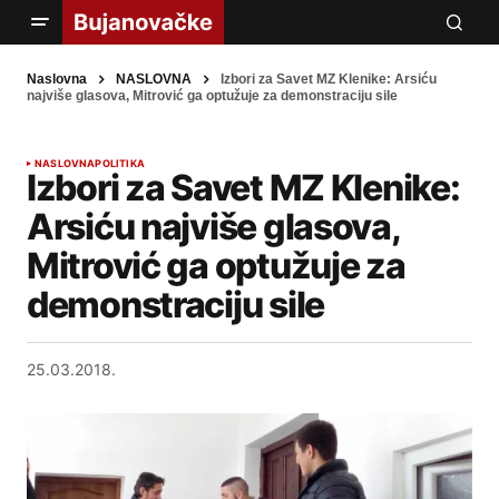
Naslovna
NASLOVNA
Izbori za Savet MZ Klenike: Arsiću
najviše glasova, Mitrović ga optužuje za demonstraciju sile
NASLOVNA
POLITIKA
Izbori za Savet MZ Klenike:
Arsiću najviše glasova,
Mitrović ga optužuje za
demonstraciju sile
25.03.2018.