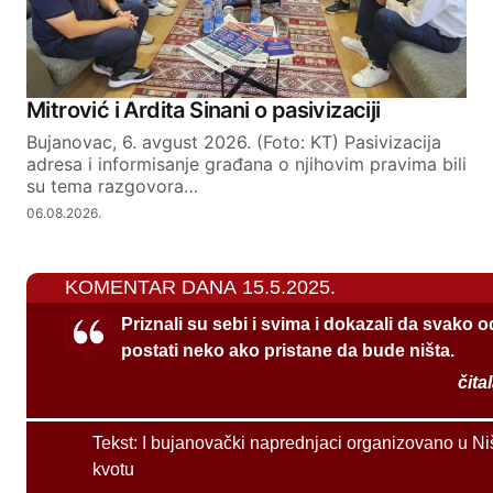
Mitrović i Ardita Sinani o pasivizaciji
Bujanovac, 6. avgust 2026. (Foto: KT) Pasivizacija
adresa i informisanje građana o njihovim pravima bili
su tema razgovora…
06.08.2026.
KOMENTAR DANA 15.5.2025.
Priznali su sebi i svima i dokazali da svako 
postati neko ako pristane da bude ništa.
čita
Tekst:
I bujanovački naprednjaci organizovano u Ni
kvotu