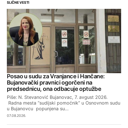
SLIČNE VESTI
Your email address will not be published.
Required fields are marked
*
Comment
*
Your Name
Posao u sudu za Vranjance i Hančane:
Bujanovački pravnici ogorčeni na
Your E-mail
predsednicu, ona odbacuje optužbe
Piše: N. Stevanović Bujanovac, 7. avgust 2026.
Radna mesta “sudijski pomoćnik” u Osnovnom sudu
SUBMIT COMMENT
u Bujanovcu popunjena su…
07.08.2026.