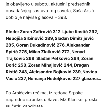
je obavljeno u subotu, aktuelni predsednik
dosadašnjeg sastava tog saveta, Saša Arsić
dobio je najviše glasova – 393.
Slede: Zoran Zafirović 312, Ljube Kostić 292,
Nebojša Srbinović 289, Slađan Dimitrijević
285, Goran Dukadinović 276, Aleksandar
Spirić 275, Milan Zlatković 272, Nenad
Trajković 268, Slađan Petković 264, Zoran
Đorić 258, Zoran Mihajlović 244, Dragan
Ristić 243, Aleksandra Bojković 239, Novica
Vasić 237, Nemanja Nedeljković 227 glasova…
Po Arsićevim rečima, iz redova Srpske
napredne stranke, u Savet MZ Klenike, prošla
su četiri kandidata.