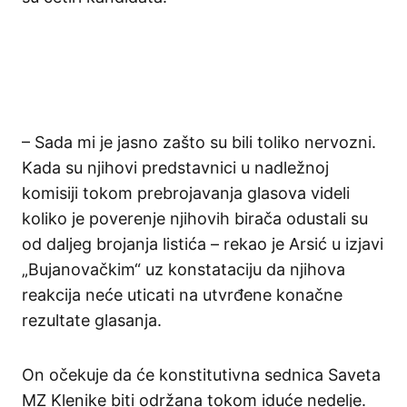
– Sada mi je jasno zašto su bili toliko nervozni.
Kada su njihovi predstavnici u nadležnoj
komisiji tokom prebrojavanja glasova videli
koliko je poverenje njihovih birača odustali su
od daljeg brojanja listića – rekao je Arsić u izjavi
„Bujanovačkim“ uz konstataciju da njihova
reakcija neće uticati na utvrđene konačne
rezultate glasanja.
On očekuje da će konstitutivna sednica Saveta
MZ Klenike biti održana tokom iduće nedelje.