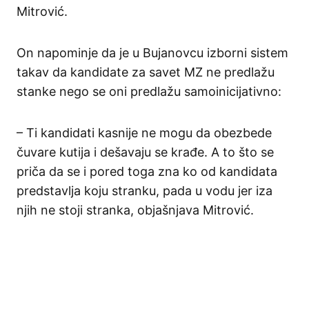
Mitrović.
On napominje da je u Bujanovcu izborni sistem
takav da kandidate za savet MZ ne predlažu
stanke nego se oni predlažu samoinicijativno:
– Ti kandidati kasnije ne mogu da obezbede
čuvare kutija i dešavaju se krađe. A to što se
priča da se i pored toga zna ko od kandidata
predstavlja koju stranku, pada u vodu jer iza
njih ne stoji stranka, objašnjava Mitrović.