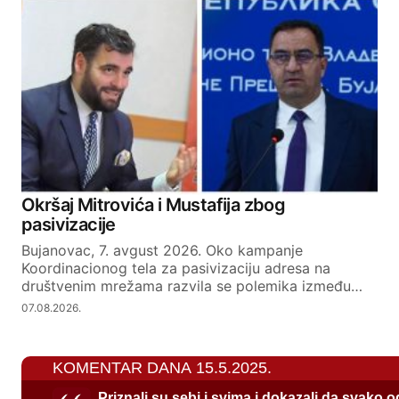
Okršaj Mitrovića i Mustafija zbog
pasivizacije
Bujanovac, 7. avgust 2026. Oko kampanje
Koordinacionog tela za pasivizaciju adresa na
društvenim mrežama razvila se polemika između…
07.08.2026.
KOMENTAR DANA 15.5.2025.
Priznali su sebi i svima i dokazali da svako 