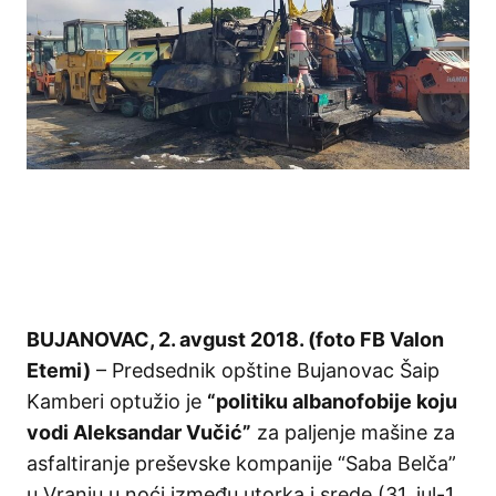
BUJANOVAC, 2. avgust 2018. (foto FB Valon
Etemi)
– Predsednik opštine Bujanovac Šaip
Kamberi optužio je
“politiku albanofobije koju
vodi Aleksandar Vučić”
za paljenje mašine za
asfaltiranje preševske kompanije “Saba Belča”
u Vranju u noći između utorka i srede (31. jul-1.