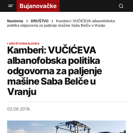
Naslovna
DRUŠTVO
Kamberi: VUČIĆEVA albanofobska
politika odgovorna za paljenje mašine Saba Belče u Vranju
DRUŠTVO
NASLOVNA
Kamberi: VUČIĆEVA
albanofobska politika
odgovorna za paljenje
mašine Saba Belče u
Vranju
02.08.2018.