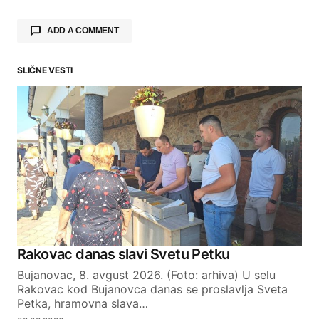
ADD A COMMENT
SLIČNE VESTI
Your email address will not be published.
Required fields are marked
*
Comment
*
Your Name
Rakovac danas slavi Svetu Petku
Bujanovac, 8. avgust 2026. (Foto: arhiva) U selu
Your E-mail
Rakovac kod Bujanovca danas se proslavlja Sveta
Petka, hramovna slava…