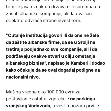
firmi je jasan znak da država nije spremna da
zaštiti albanske kompanije, ali da ovaj čin
direktno odvraća strane investitore.
“Ćutanje institucija govori ili da one ne žele
da zaštite albanske firme, da se u Srbiji ne
tretiraju podjednako sve kompanije, ali i da
podržavaju ovakve stvari u cilju ometanja
albanskog biznisa”, napisao je Kamberi i dodao
kako očekuje da se ovaj događaj podigne na
nacionalni nivo.
Mašina vredna oko 100.000 evra za
postavljanje asfalta izgorela je
na parkingu
vranjskog Vodovoda
, a vest o požaru prvi je