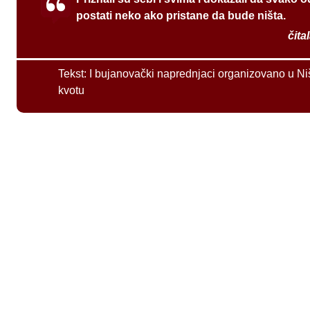
postati neko ako pristane da bude ništa.
čita
Tekst:
I bujanovački naprednjaci organizovano u Ni
kvotu