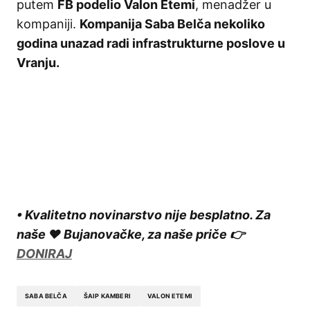
putem
FB podelio Valon Etemi
, menadžer u
kompaniji.
Kompanija Saba Belča nekoliko
godina unazad radi infrastrukturne poslove u
Vranju.
• Kvalitetno novinarstvo nije besplatno. Za
naše ❤️ Bujanovačke, za naše priče 👉
DONIRAJ
SABA BELČA
ŠAIP KAMBERI
VALON ETEMI