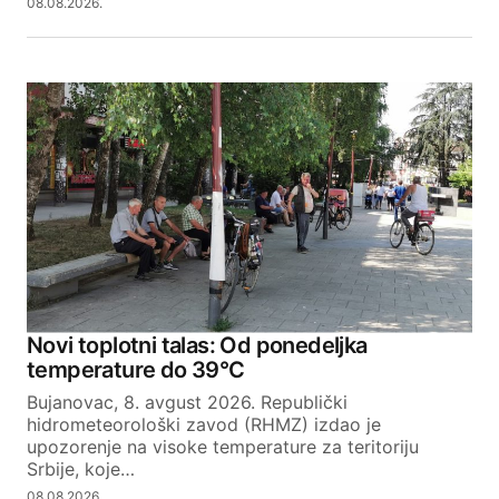
08.08.2026.
SUBMIT COMMENT
Novi toplotni talas: Od ponedeljka
temperature do 39°C
Bujanovac, 8. avgust 2026. Republički
hidrometeorološki zavod (RHMZ) izdao je
upozorenje na visoke temperature za teritoriju
Srbije, koje…
08.08.2026.