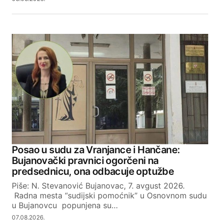
Posao u sudu za Vranjance i Hančane:
Bujanovački pravnici ogorčeni na
predsednicu, ona odbacuje optužbe
Piše: N. Stevanović Bujanovac, 7. avgust 2026.
Radna mesta “sudijski pomoćnik” u Osnovnom sudu
u Bujanovcu popunjena su…
07.08.2026.