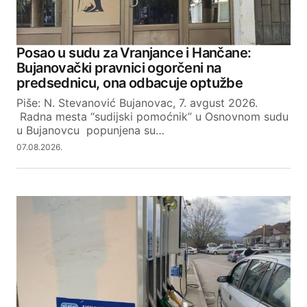
Posao u sudu za Vranjance i Hančane:
Bujanovački pravnici ogorčeni na
predsednicu, ona odbacuje optužbe
Piše: N. Stevanović Bujanovac, 7. avgust 2026.
Radna mesta “sudijski pomoćnik” u Osnovnom sudu
u Bujanovcu popunjena su…
07.08.2026.