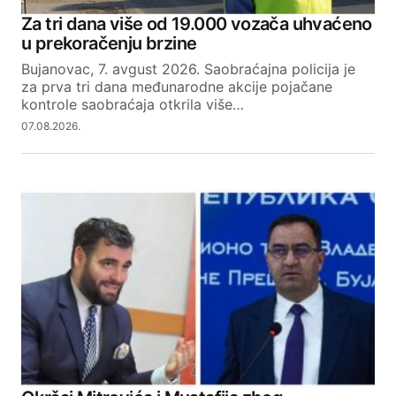
Za tri dana više od 19.000 vozača uhvaćeno
u prekoračenju brzine
Bujanovac, 7. avgust 2026. Saobraćajna policija je
za prva tri dana međunarodne akcije pojačane
kontrole saobraćaja otkrila više…
07.08.2026.