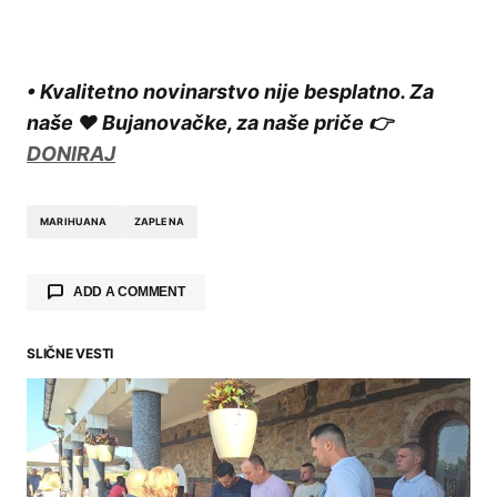
• Kvalitetno novinarstvo nije besplatno. Za
naše ❤️ Bujanovačke, za naše priče 👉
DONIRAJ
MARIHUANA
ZAPLENA
ADD A COMMENT
SLIČNE VESTI
Your email address will not be published.
Required fields are marked
*
Comment
*