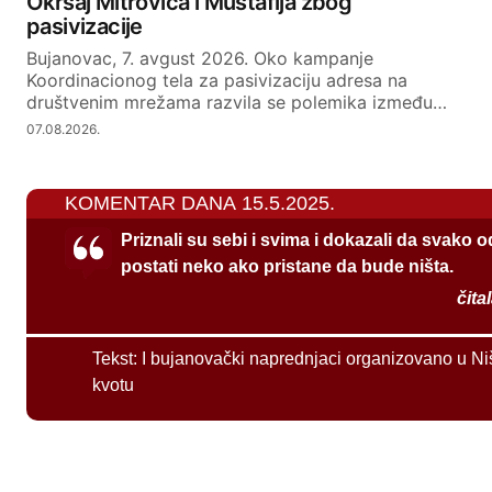
Okršaj Mitrovića i Mustafija zbog
pasivizacije
Bujanovac, 7. avgust 2026. Oko kampanje
Koordinacionog tela za pasivizaciju adresa na
društvenim mrežama razvila se polemika između…
07.08.2026.
KOMENTAR DANA 15.5.2025.
Priznali su sebi i svima i dokazali da svako 
postati neko ako pristane da bude ništa.
čita
Tekst:
I bujanovački naprednjaci organizovano u Ni
kvotu