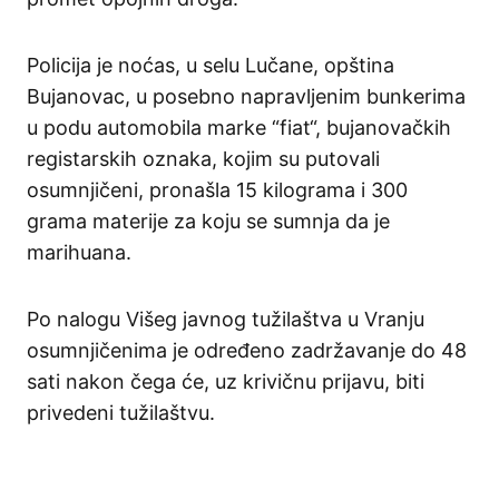
Policija je noćas, u selu Lučane, opština
Bujanovac, u posebno napravljenim bunkerima
u podu automobila marke “fiat“, bujanovačkih
registarskih oznaka, kojim su putovali
osumnjičeni, pronašla 15 kilograma i 300
grama materije za koju se sumnja da je
marihuana.
Po nalogu Višeg javnog tužilaštva u Vranju
osumnjičenima je određeno zadržavanje do 48
sati nakon čega će, uz krivičnu prijavu, biti
privedeni tužilaštvu.