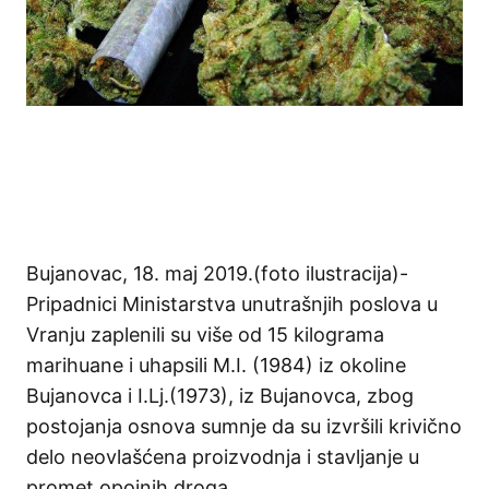
Bujanovac, 18. maj 2019.(foto ilustracija)-
Pripadnici Ministarstva unutrašnjih poslova u
Vranju zaplenili su više od 15 kilograma
marihuane i uhapsili M.I. (1984) iz okoline
Bujanovca i I.Lj.(1973), iz Bujanovca, zbog
postojanja osnova sumnje da su izvršili krivično
delo neovlašćena proizvodnja i stavljanje u
promet opojnih droga.