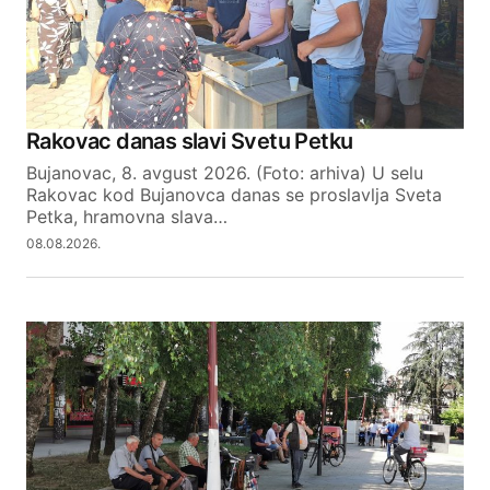
Your Name
Rakovac danas slavi Svetu Petku
Bujanovac, 8. avgust 2026. (Foto: arhiva) U selu
Your E-mail
Rakovac kod Bujanovca danas se proslavlja Sveta
Petka, hramovna slava…
08.08.2026.
SUBMIT COMMENT