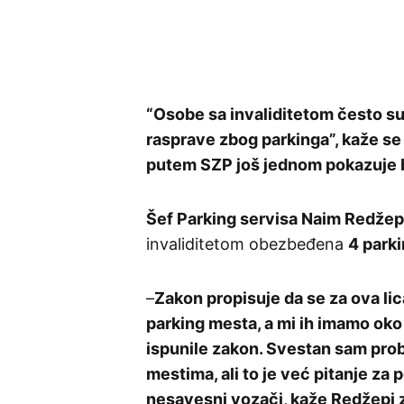
“Osobe sa invaliditetom često su
rasprave zbog parkinga”, kaže se
putem SZP još jednom pokazuje b
Šef Parking servisa Naim Redžep
invaliditetom obezbeđena
4 parki
–
Zakon propisuje da se za ova li
parking mesta, a mi ih imamo oko
ispunile zakon. Svestan sam pro
mestima, ali to je već pitanje za p
nesavesni vozači, kaže Redžepi 