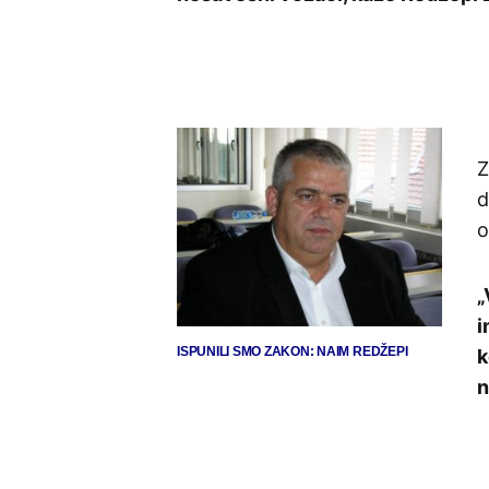
Z
d
„
i
ISPUNILI SMO ZAKON: NAIM REDŽEPI
k
n