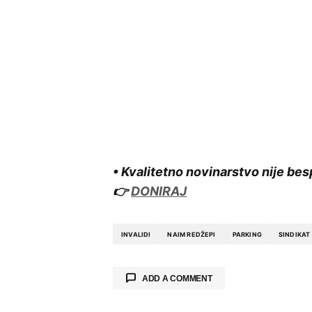
• Kvalitetno novinarstvo nije bes
👉
DONIRAJ
INVALIDI
NAIM REDŽEPI
PARKING
SINDIKAT
ADD A COMMENT