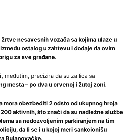
 žrtve nesavesnih vozača sa kojima ulaze u
 između ostalog u zahtevu i dodaje da ovim
rigu za sve građane.
i
, međutim, precizira da su za lica sa
ng mesta – po dva u crvenoj i žutoj zoni.
ca mora obezbediti 2 odsto od ukupnog broja
 200 aktivnih, što znači da su nadležne službe
blema sa nedozvoljenim parkiranjem na tim
oliciju, da li se i u kojoj meri sankcionišu
za Bujanovačke.