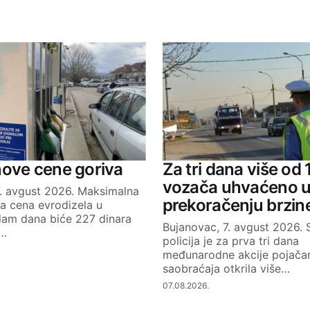
ished.
Required fields are marked
*
Your E-mail
nove cene goriva
Za tri dana više od
vozača uhvaćeno 
7. avgust 2026. Maksimalna
prekoračenju brzin
a cena evrodizela u
dam dana biće 227 dinara
Bujanovac, 7. avgust 2026.
k…
policija je za prva tri dana
međunarodne akcije pojačan
saobraćaja otkrila više…
07.08.2026.