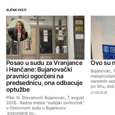
SLIČNE VESTI
Your email address will not be publ
Comment
*
Your Name
Posao u sudu za Vranjance
Ovo su 
i Hančane: Bujanovački
Bujanovac, 
pravnici ogorčeni na
maloprodajn
SUBMIT COMMENT
narednih se
predsednicu, ona odbacuje
po litru, do
optužbe
07.08.2026.
Piše: N. Stevanović Bujanovac, 7. avgust
2026. Radna mesta “sudijski pomoćnik”
u Osnovnom sudu u Bujanovcu
popunjena su…