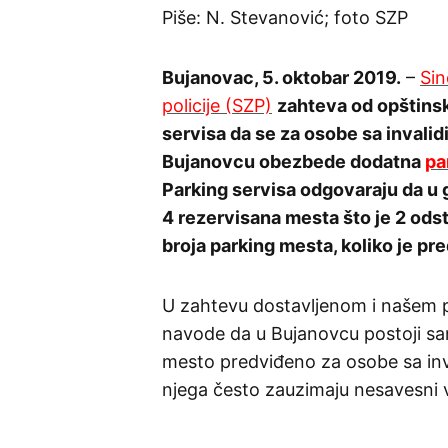
Piše: N. Stevanović; foto SZP
Bujanovac, 5. oktobar 2019.
–
Sin
policije (SZP)
zahteva od opštinsk
servisa da se za osobe sa invalid
Bujanovcu obezbede dodatna
pa
Parking servisa odgovaraju da u 
4 rezervisana mesta što je 2 od
broja parking mesta, koliko je p
U zahtevu dostavljenom i našem p
navode da u Bujanovcu postoji s
mesto predviđeno za osobe sa inva
njega često zauzimaju nesavesni 