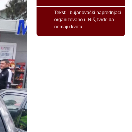
Tekst:
I bujanovački naprednjaci
organizovano u Niš, tvrde da
nemaju kvotu