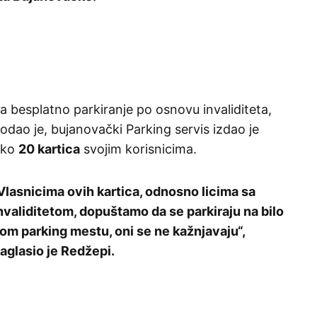
a besplatno parkiranje po osnovu invaliditeta,
odao je, bujanovački Parking servis izdao je
oko
20 kartica
svojim korisnicima.
Vlasnicima ovih kartica, odnosno licima sa
nvaliditetom, dopuštamo da se parkiraju na bilo
om parking mestu, oni se ne kažnjavaju“,
aglasio je Redžepi.