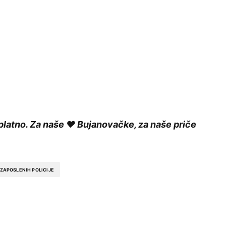
platno. Za naše ❤️ Bujanovačke, za naše priče
 ZAPOSLENIH POLICIJE