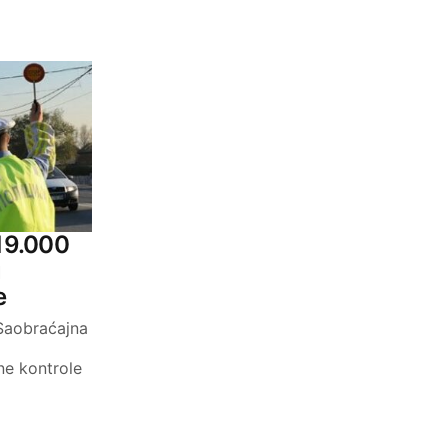
 19.000
u
e
 Saobraćajna
e kontrole