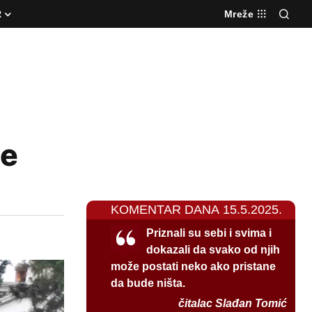
R
Mreže
je
KOMENTAR DANA 15.5.2025.
Priznali su sebi i svima i
dokazali da svako od njih
može postati neko ako pristane
da bude ništa.
čitalac Slađan Tomić