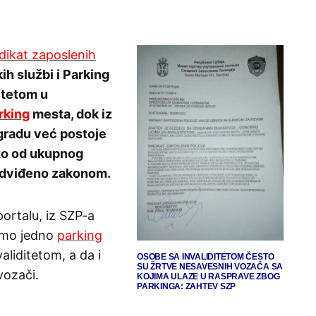
dikat zaposlenih
ih službi i Parking
itetom u
rking
mesta, dok iz
gradu već postoje
sto od ukupnog
redviđeno zakonom.
ortalu, iz SZP-a
amo jedno
parking
liditetom, a da i
OSOBE SA INVALIDITETOM ČESTO
SU ŽRTVE NESAVESNIH VOZAČA SA
vozači.
KOJIMA ULAZE U RASPRAVE ZBOG
PARKINGA: ZAHTEV SZP