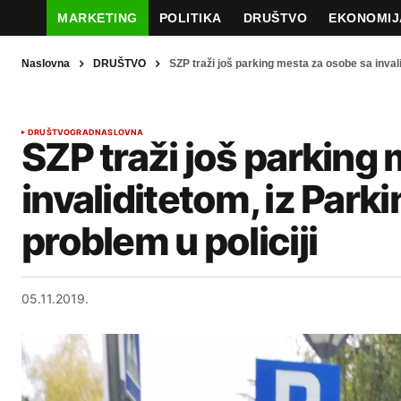
MARKETING
POLITIKA
DRUŠTVO
EKONOMIJ
Naslovna
DRUŠTVO
SZP traži još parking mesta za osobe sa invali
DRUŠTVO
GRAD
NASLOVNA
SZP traži još parking
invaliditetom, iz Park
problem u policiji
05.11.2019.