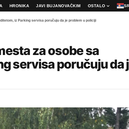
A
HRONIKA
JAVI BUJANOVAČKIM
OSTALO
S
ditetom, iz Parking servisa poručuju da je problem u policiji
 mesta za osobe sa
ing servisa poručuju da 