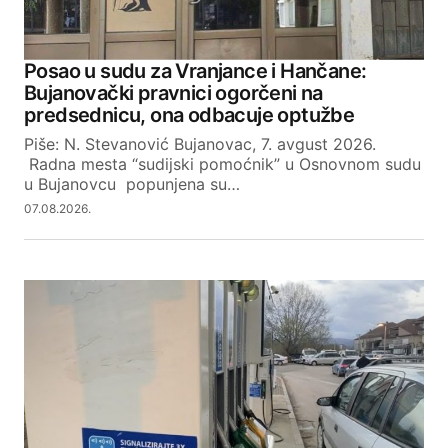
akterima mogu samo da porucim sledece :
Mozda ste negde potrebni ali ovde niste !
Posao u sudu za Vranjance i Hančane:
REPLY
Bujanovački pravnici ogorčeni na
predsednicu, ona odbacuje optužbe
Piše: N. Stevanović Bujanovac, 7. avgust 2026.
Radna mesta “sudijski pomoćnik” u Osnovnom sudu
u Bujanovcu popunjena su…
Your email address will not be published.
07.08.2026.
Required fields are marked
*
Comment
*
Your Name