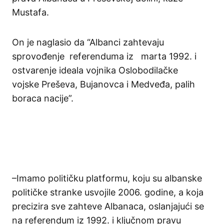
Mustafa.
On je
naglasio
da
“
Albanci
zahtevaju
sprovođenje
referenduma
iz
marta
1992.
i
ostvarenje
ideala
vojnika
Oslobodilačke
vojske
Preševa
,
Bujanovca
i
Medveđa
,
palih
boraca
nacije”
.
–
Imamo
političku
platformu
,
koju
su
albanske
političke
stranke
usvoji
le
2006.
godine
, a
koja
precizira
sve
zahteve
Albanaca
,
oslanjajući
se
na
refe
rendum
iz
1992.
i
ključ
nom
pravu