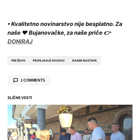
• Kvalitetno novinarstvo nije besplatno. Za
naše ❤️ Bujanovačke, za naše priče 👉
DONIRAJ
PREŠEVO
PRIPAJANJE KOSOVU
RAGMI MUSTAFA
1 COMMENTS
Bogoljub Tomic
25.11.2019. at 10:51
SLIČNE VESTI
U Svetom pismu a verovatno i u
Kuranu,licemrstvo je jedna od najgorih pojava u
ljudskom ponasanju. Ove izjave su jos jedan
veliki dokaz da je to tako. Kada ste neka
opozicija i nemate bas nista da ponudite svojim