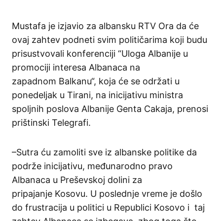
Mustafa je
izjavio
za
albansku
RTV
Ora
da
će
ovaj
zahtev
podneti
svim
političarima
koji
budu
prisustvovali
konferenciji
“
Uloga
Albanije
u
promociji
interes
a
Albanaca
na
zapadnom
Balkanu
“,
koja
će
se
održati
u
ponedeljak
u
Tirani
,
na
inicijativu
ministra
spoljnih
poslova
Albanije
Gent
a
Cakaja, prenosi
prištinski Telegrafi.
–
S
utra
ću
zamoliti
sve
iz
albanske
politike
da
podrže
inicijativu
,
međunarodno
pravo
Albanaca
u
Preševskoj
dolini
za
pripajanje
Kosovu
. U
posle
dnje
vreme
je
došlo
do
frustracija
u
politici
u
Republici
Kosovo
i
taj