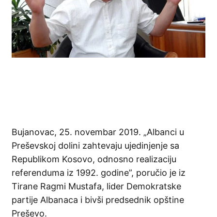
Bujanovac, 25. novembar 2019. „
Albanci
u
Preše
vskoj
dolini
zahtevaju
ujedinjenje
sa
Republikom
Kosovo,
odnosno
realizaciju
referenduma
iz
1992.
godine
”,
poručio
je
iz
Tirane
Ragmi
Mustafa,
lider
Demokratske
partije
Albanaca
i
bivši
predsednik
opštine
Preševo
.