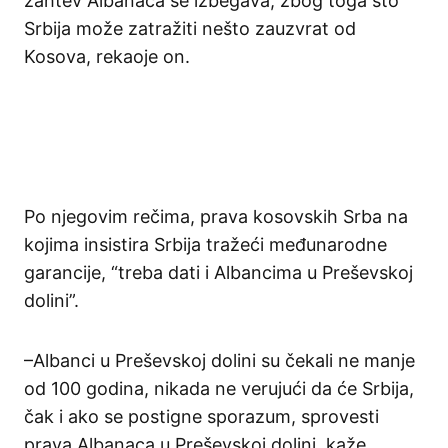
zahtev
Albanaca
se
izbegava
,
zbog
toga
što
Srbija
može
zatražiti
nešto
zauzvrat
od
Kosova
,
rekao
je on.
Po
njegovim
rečima
,
prava
kosovskih
Srba
na
kojima
insistira
Srbija
tražeći
međunarodne
garancije
,
“
treba
dati
i
Albancima
u
Preševskoj
dolini
”
.
–
Albanci
u
Preševskoj
dolini
su
čekali
ne
manje
od
100
godina
,
nikada
ne
verujući
da
će
Srbija
,
čak
i
ako
se
postigne
sporazum
,
sprovesti
pra
va
Albanaca
u
Preševskoj
dolini
,
kaže