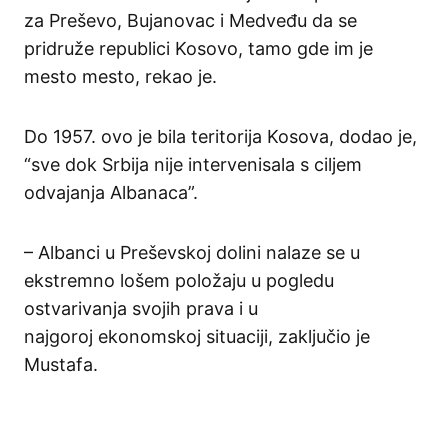
za
Preševo
,
Bujanovac
i
Medveđu
da
se
pridruže
republici
Kosovo
,
tamo
gde
im
je
mesto
mesto
,
rekao
je.
Do 1957. ovo
je
bila
teritorija
Kosova
,
dodao
je,
“
sve
dok
Srbija
nije
intervenisala
s
ciljem
odvajanja
Albanaca
”
.
–
Albanci
u
P
reševskoj
dolini
nalaze
se u
ekstremno
lošem
položaju
u
pogledu
ostvarivanja
svojih
prava
i
u
najgoroj
ekonomskoj
situaciji
,
zaključio
je
Mustafa
.