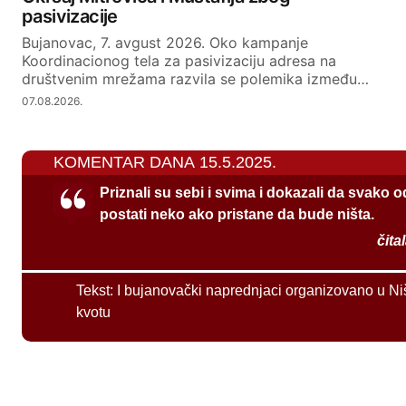
pasivizacije
Bujanovac, 7. avgust 2026. Oko kampanje
Koordinacionog tela za pasivizaciju adresa na
društvenim mrežama razvila se polemika između…
07.08.2026.
KOMENTAR DANA 15.5.2025.
Priznali su sebi i svima i dokazali da svako 
postati neko ako pristane da bude ništa.
čita
Tekst:
I bujanovački naprednjaci organizovano u Ni
kvotu