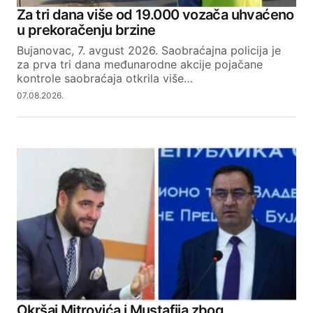
Za tri dana više od 19.000 vozača uhvaćeno
u prekoračenju brzine
Bujanovac, 7. avgust 2026. Saobraćajna policija je
za prva tri dana međunarodne akcije pojačane
kontrole saobraćaja otkrila više…
07.08.2026.
Okršaj Mitrovića i Mustafija zbog