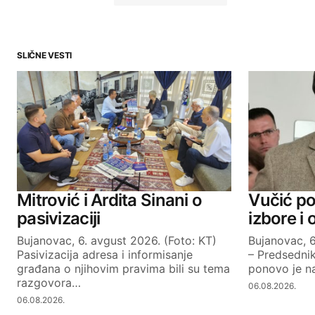
SLIČNE VESTI
Your email address will not be publ
Comment
*
Your Name
Mitrović i Ardita Sinani o
Vučić po
pasivizaciji
izbore i
Bujanovac, 6. avgust 2026. (Foto: KT)
Bujanovac, 6
SUBMIT COMMENT
Pasivizacija adresa i informisanje
– Predsednik
građana o njihovim pravima bili su tema
ponovo je na
razgovora…
06.08.2026.
06.08.2026.