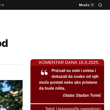
R
Mreže
od
KOMENTAR DANA 15.5.2025.
Priznali su sebi i svima i
dokazali da svako od njih
može postati neko ako pristane
da bude ništa.
čitalac Slađan Tomić
Tekst:
I bujanovački naprednjaci