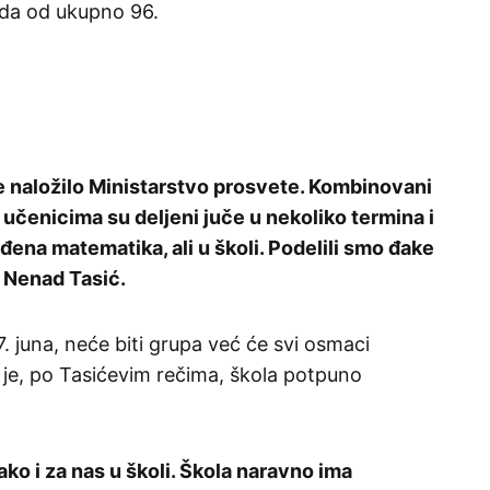
da od ukupno 96.
e naložilo Ministarstvo prosvete. Kombinovani
a učenicima su deljeni juče u nekoliko termina i
rađena matematika, ali u školi. Podelili smo đake
e Nenad Tasić.
. juna, neće biti grupa već će svi osmaci
a je, po Tasićevim rečima, škola potpuno
ako i za nas u školi. Škola naravno ima