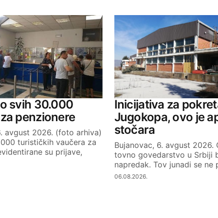
o svih 30.000
Inicijativa za pokre
 za penzionere
Jugokopa, ovo je a
stočara
. avgust 2026. (foto arhiva)
.000 turističkih vaučera za
Bujanovac, 6. avgust 2026. 
videntirane su prijave,
tovno govedarstvo u Srbiji 
napredak. Tov junadi se ne p
06.08.2026.