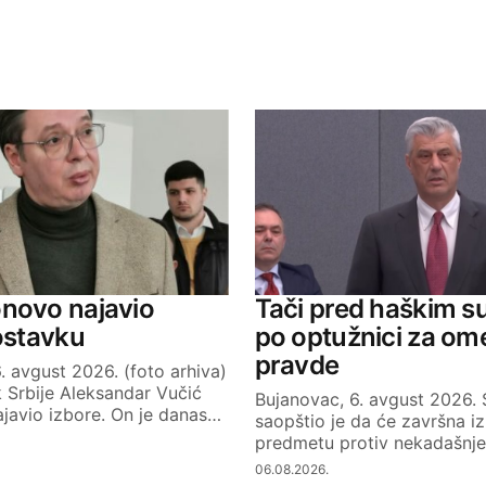
ished.
Required fields are marked
*
Your E-mail
novo najavio
Tači pred haškim s
 ostavku
po optužnici za om
pravde
. avgust 2026. (foto arhiva)
 Srbije Aleksandar Vučić
Bujanovac, 6. avgust 2026.
javio izbore. On je danas…
saopštio je da će završna iz
predmetu protiv nekadašnj
06.08.2026.