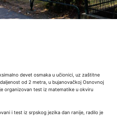
ksimalno devet osmaka u učionici, uz zaštitne
udaljenost od 2 metra, u bujanovačkoj Osnovnoj
 je organizovan test iz matematike u okviru
ni i test iz srpskog jezika dan ranije, radilo je