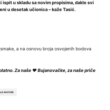
 ispit u skladu sa novim propisima, dakle svi
ni u desetak učionica – kaže Tasić.
osmake, a na osnovu broja osvojenih bodova
platno. Za naše ❤️ Bujanovačke, za naše priče
ALE MATURE