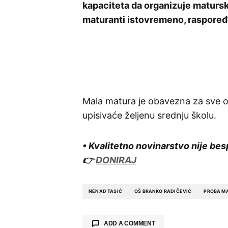
kapaciteta da organizuje maturski
maturanti istovremeno, raspoređe
Mala matura je obavezna za sve 
upisivaće željenu srednju školu.
• Kvalitetno novinarstvo nije bes
👉
DONIRAJ
NENAD TASIĆ
OŠ BRANKO RADIČEVIĆ
PROBA M
ADD A COMMENT