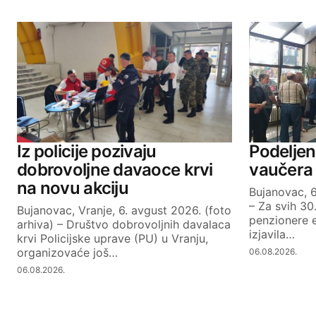
Iz policije pozivaju
Podeljen
dobrovoljne davaoce krvi
vaučera
na novu akciju
Bujanovac, 6
– Za svih 30
Bujanovac, Vranje, 6. avgust 2026. (foto
penzionere e
arhiva) – Društvo dobrovoljnih davalaca
izjavila…
krvi Policijske uprave (PU) u Vranju,
organizovaće još…
06.08.2026.
06.08.2026.