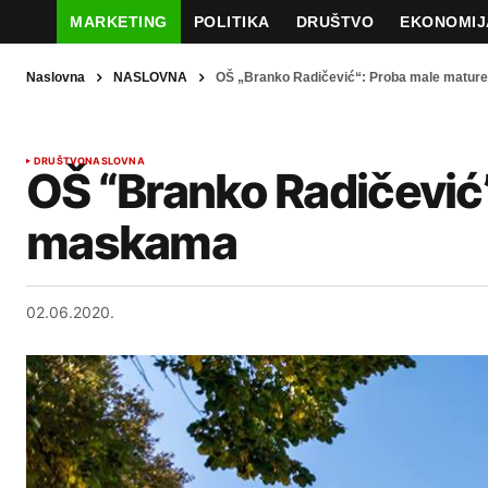
MARKETING
POLITIKA
DRUŠTVO
EKONOMIJ
Naslovna
NASLOVNA
OŠ „Branko Radičević“: Proba male matu
DRUŠTVO
NASLOVNA
OŠ “Branko Radičević
maskama
02.06.2020.