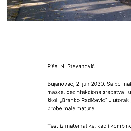
Piše: N. Stevanović
Bujanovac, 2. jun 2020. Sa po ma
maske, dezinfekciona sredstva i 
školi „Branko Radičević“ u utorak
probe male mature.
Test iz matematike, kao i kombinova