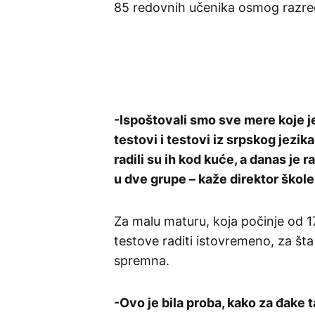
85 redovnih učenika osmog razre
-Ispoštovali smo sve mere koje j
testovi i testovi iz srpskog jezik
radili su ih kod kuće, a danas je 
u dve grupe – kaže direktor škol
Za malu maturu, koja počinje od 17
testove raditi istovremeno, za št
spremna.
-Ovo je bila proba, kako za đake t