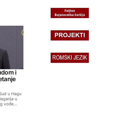
udom i
etanje
 Sud u Hagu
laganja u
eg vođe…