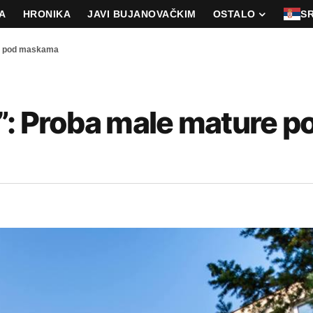
A
HRONIKA
JAVI BUJANOVAČKIM
OSTALO
S
re pod maskama
”: Proba male mature p