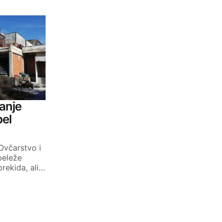
tanje
pel
Ovčarstvo i
beleže
rekida, ali…