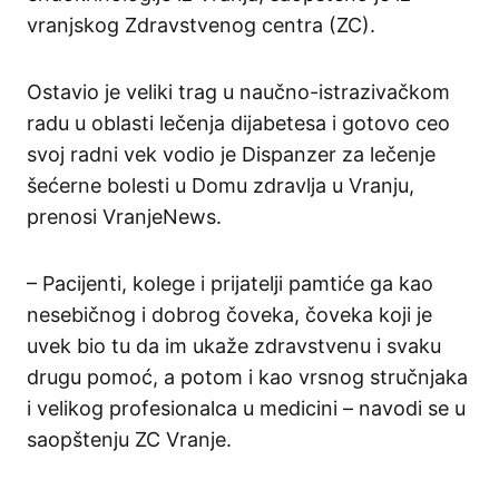
vranjskog Zdravstvenog centra (ZC).
Ostavio je veliki trag u naučno-istrazivačkom
radu u oblasti lečenja dijabetesa i gotovo ceo
svoj radni vek vodio je Dispanzer za lečenje
šećerne bolesti u Domu zdravlja u Vranju,
prenosi VranjeNews.
– Pacijenti, kolege i prijatelji pamtiće ga kao
nesebičnog i dobrog čoveka, čoveka koji je
uvek bio tu da im ukaže zdravstvenu i svaku
drugu pomoć, a potom i kao vrsnog stručnjaka
i velikog profesionalca u medicini – navodi se u
saopštenju ZC Vranje.