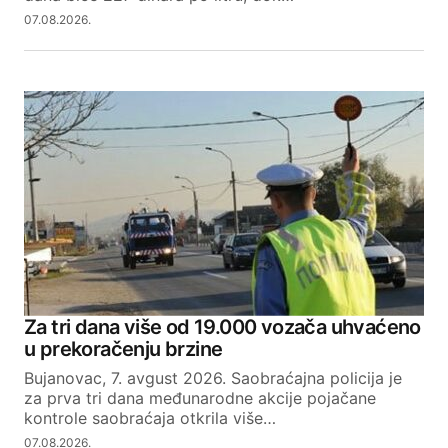
07.08.2026.
Za tri dana više od 19.000 vozača uhvaćeno
u prekoračenju brzine
Bujanovac, 7. avgust 2026. Saobraćajna policija je
za prva tri dana međunarodne akcije pojačane
kontrole saobraćaja otkrila više…
07.08.2026.