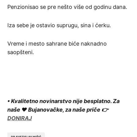
Penzionisao se pre nešto više od godinu dana.
Iza sebe je ostavio suprugu, sina i ćerku.
Vreme i mesto sahrane biće naknadno
saopšteni.
• Kvalitetno novinarstvo nije besplatno. Za
naše ❤️ Bujanovačke, za naše priče 👉
DONIRAJ
DR SVETISLAV MIŠIĆ