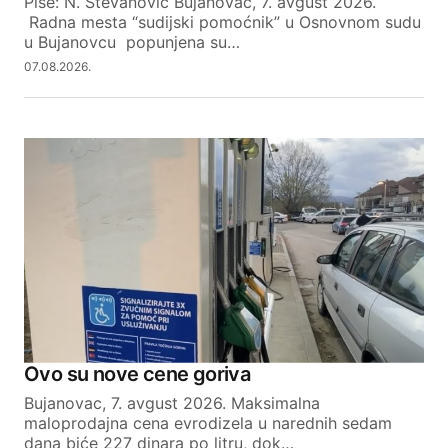
Piše: N. Stevanović Bujanovac, 7. avgust 2026.
Radna mesta “sudijski pomoćnik” u Osnovnom sudu
SUBMIT COMMENT
u Bujanovcu popunjena su…
07.08.2026.
Ovo su nove cene goriva
Bujanovac, 7. avgust 2026. Maksimalna
maloprodajna cena evrodizela u narednih sedam
dana biće 227 dinara po litru, dok…