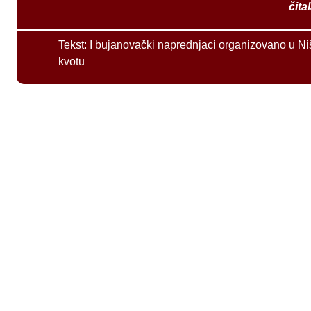
čita
Tekst:
I bujanovački naprednjaci organizovano u Ni
kvotu