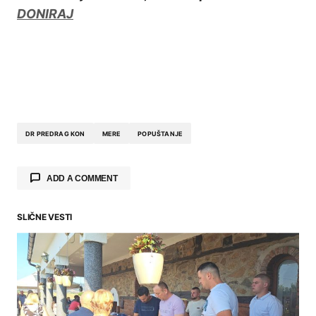
DONIRAJ
DR PREDRAG KON
MERE
POPUŠTANJE
ADD A COMMENT
SLIČNE VESTI
Your email address will not be published.
Required fields are marked
*
Comment
*