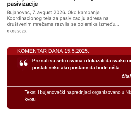
pasivizacije
Bujanovac, 7. avgust 2026. Oko kampanje
Koordinacionog tela za pasivizaciju adresa na
društvenim mrežama razvila se polemika između…
07.08.2026.
KOMENTAR DANA 15.5.2025.
Priznali su sebi i svima i dokazali da svako 
postati neko ako pristane da bude ništa.
čita
Tekst:
I bujanovački naprednjaci organizovano u Ni
kvotu