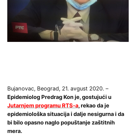
Bujanovac, Beograd, 21. avgust 2020. –
Epidemiolog Predrag Kon je, gostujući u
Jutarnjem programu RTS-a
, rekao da je
epidemiološka situacija i dalje nesigurna i da
bi bilo opasno naglo popuštanje zaštitnih
mera.