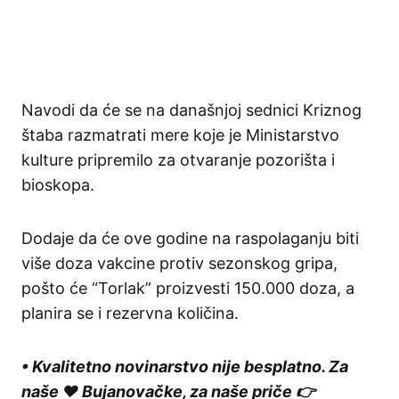
Navodi da će se na današnjoj sednici Kriznog
štaba razmatrati mere koje je Ministarstvo
kulture pripremilo za otvaranje pozorišta i
bioskopa.
Dodaje da će ove godine na raspolaganju biti
više doza vakcine protiv sezonskog gripa,
pošto će “Torlak” proizvesti 150.000 doza, a
planira se i rezervna količina.
• Kvalitetno novinarstvo nije besplatno. Za
naše ❤️ Bujanovačke, za naše priče 👉