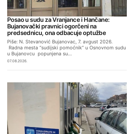
Posao u sudu za Vranjance i Hančane:
Bujanovački pravnici ogorčeni na
predsednicu, ona odbacuje optužbe
Piše: N. Stevanović Bujanovac, 7. avgust 2026.
Radna mesta “sudijski pomoćnik” u Osnovnom sudu
u Bujanovcu popunjena su…
07.08.2026.