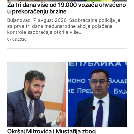
Za tri dana više od 19.000 vozača uhvaćeno
u prekoračenju brzine
Bujanovac, 7. avgust 2026. Saobraćajna policija je
za prva tri dana međunarodne akcije pojačane
kontrole saobraćaja otkrila više…
07.08.2026.
Okršaj Mitrovića i Mustafija zbog