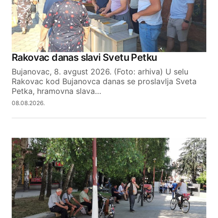
Your Name
Rakovac danas slavi Svetu Petku
Bujanovac, 8. avgust 2026. (Foto: arhiva) U selu
Your E-mail
Rakovac kod Bujanovca danas se proslavlja Sveta
Petka, hramovna slava…
08.08.2026.
SUBMIT COMMENT