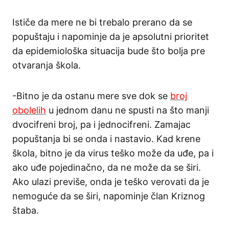
Ističe da mere ne bi trebalo prerano da se
popuštaju i napominje da je apsolutni prioritet
da epidemiološka situacija bude što bolja pre
otvaranja škola.
-Bitno je da ostanu mere sve dok se
broj
obolelih
u jednom danu ne spusti na što manji
dvocifreni broj, pa i jednocifreni. Zamajac
popuštanja bi se onda i nastavio. Kad krene
škola, bitno je da virus teško može da uđe, pa i
ako uđe pojedinačno, da ne može da se širi.
Ako ulazi previše, onda je teško verovati da je
nemoguće da se širi, napominje član Kriznog
štaba.