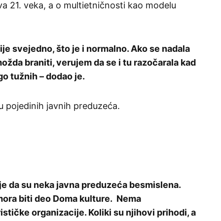
a 21. veka, a o multietničnosti kao modelu
je svejedno, što je i normalno. Ako se nadala
možda braniti, verujem da se i tu razočarala kad
go tužnih – dodao je.
u pojedinih javnih preduzeća.
je da su neka javna preduzeća besmislena.
mora biti deo Doma kulture. Nema
stičke organizacije. Koliki su njihovi prihodi, a