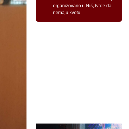
organizovano u Niš, tvrde da
nemaju kvotu