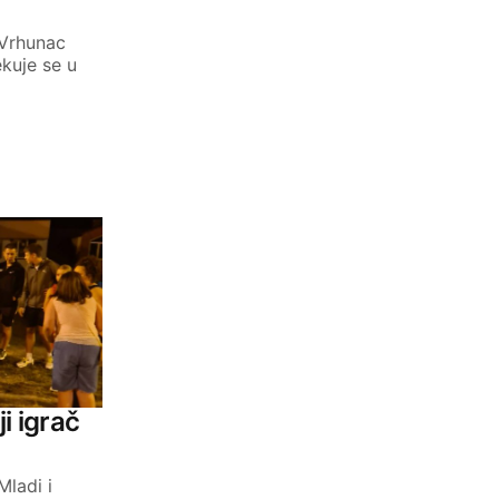
 Vrhunac
ekuje se u
i igrač
Mladi i