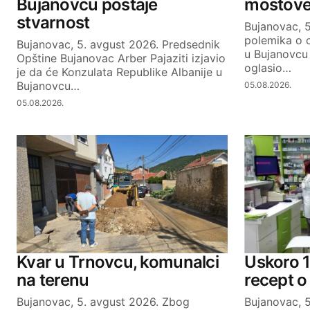
Bujanovcu postaje
mostove,
stvarnost
Bujanovac, 
SUBMIT COMMENT
polemika o o
Bujanovac, 5. avgust 2026. Predsednik
u Bujanovcu 
Opštine Bujanovac Arber Pajaziti izjavio
oglasio…
je da će Konzulata Republike Albanije u
Bujanovcu…
05.08.2026.
05.08.2026.
Kvar u Trnovcu, komunalci
Uskoro 1
na terenu
recept o
Bujanovac, 5. avgust 2026. Zbog
Bujanovac, 5