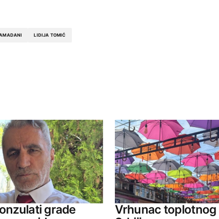
RAMADANI
LIDIJA TOMIĆ
ished.
Required fields are marked
*
Your E-mail
Konzulati grade
Vrhunac toplotnog 