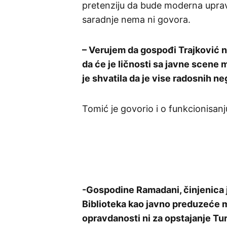
pretenziju da bude moderna uprav
saradnje nema ni govora.
– Verujem da gospođi Trajković ni
da će je ličnosti sa javne scene 
je shvatila da je vise radosnih ne
Tomić je govorio i o funkcionisanj
-Gospodine Ramadani, činjenica 
Biblioteka kao javno preduzeće 
opravdanosti ni za opstajanje Turi