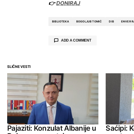
👉
DONIRAJ
BIBLIOTEKA
BOGOLJUB TOMIĆ
DIB
ENVER 
ADD A COMMENT
SLIČNE VESTI
Your email address will not be publ
Comment
*
Your Name
Pajaziti: Konzulat Albanije u
Saćipi: 