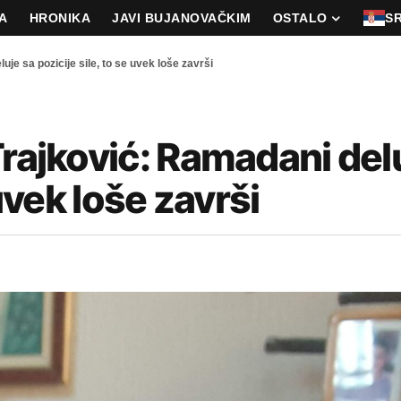
A
HRONIKA
JAVI BUJANOVAČKIM
OSTALO
S
je sa pozicije sile, to se uvek loše završi
Trajković: Ramadani del
 uvek loše završi