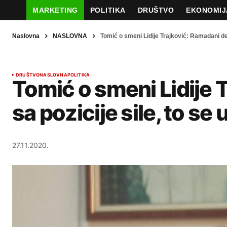
MARKETING
POLITIKA
DRUŠTVO
EKONOMIJ
Naslovna
NASLOVNA
Tomić o smeni Lidije Trajković: Ramadani delu
DRUŠTVO
NASLOVNA
POLITIKA
Tomić o smeni Lidije 
sa pozicije sile, to se
27.11.2020.