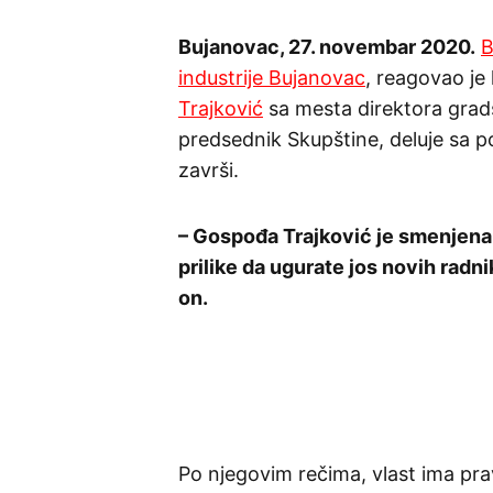
Bujanovac, 27. novembar 2020.
B
industrije Bujanovac
, reagovao je
Trajković
sa mesta direktora grads
predsednik Skupštine, deluje sa po
završi.
– Gospođa Trajković je smenjena z
prilike da ugurate jos novih radni
on.
Po njegovim rečima, vlast ima pra