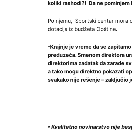
koliki rashodi?! Da ne pominjem b
Po njemu, Sportski centar mora d
dotacija iz budžeta Opštine.
-Krajnje je vreme da se zapitamo 
preduzeća. Smenom direktora uradi
direktorima zadatak da zarade sv
a tako mogu direktno pokazati op
svakako nije rešenje – zaključio 
• Kvalitetno novinarstvo nije bes