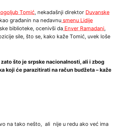
ogoljub Tomić
, nekadašnji direktor
Duvanske
 kao građanin na nedavnu
smenu Lidije
ke biblioteke, ocenivši da
Enver Ramadani
,
zicije sile, što se, kako kaže Tomić, uvek loše
ato što je srpske nacionalnosti, ali i zbog
ka koji će parazitirati na račun budžeta – kaže
vo na tako nešto, ali nije u redu ako već ima