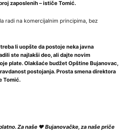
roj zaposlenih – ističe Tomić.
a radi na komercijalnim principima, bez
treba li uopšte da postoje neka javna
li ste najlakši deo, ali dajte novim
oje plate. Olakšaće budžet Opštine Bujanovac,
ravdanost postojanja. Prosta smena direktora
je Tomić.
platno. Za naše ❤️ Bujanovačke, za naše priče