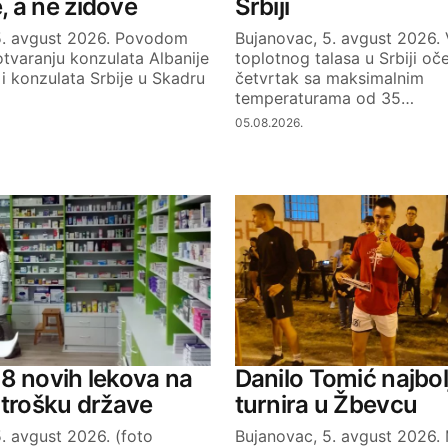
 a ne zidove
Srbiji
5. avgust 2026. Povodom
Bujanovac, 5. avgust 2026.
tvaranju konzulata Albanije
toplotnog talasa u Srbiji oč
i konzulata Srbije u Skadru
četvrtak sa maksimalnim
temperaturama od 35…
05.08.2026.
8 novih lekova na
Danilo Tomić najbolj
 trošku države
turnira u Žbevcu
. avgust 2026. (foto
Bujanovac, 5. avgust 2026. 