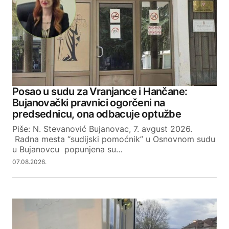
Posao u sudu za Vranjance i Hančane:
Bujanovački pravnici ogorčeni na
predsednicu, ona odbacuje optužbe
Piše: N. Stevanović Bujanovac, 7. avgust 2026.
Radna mesta “sudijski pomoćnik” u Osnovnom sudu
u Bujanovcu popunjena su…
07.08.2026.