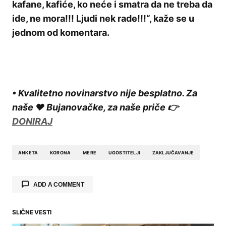
kafane, kafiće, ko neće i smatra da ne treba da
ide, ne mora!!! Ljudi nek rade!!!“, kaže se u
jednom od komentara.
• Kvalitetno novinarstvo nije besplatno. Za
naše ❤️ Bujanovačke, za naše priče 👉
DONIRAJ
ANKETA
KORONA
MERE
UGOSTITELJI
ZAKLJUČAVANJE
ADD A COMMENT
SLIČNE VESTI