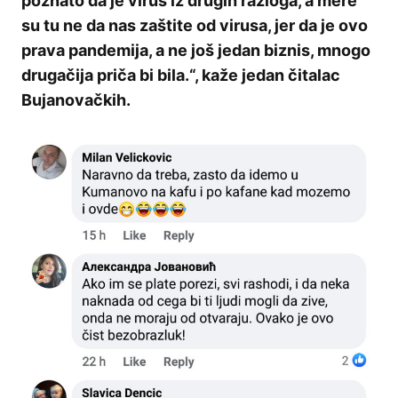
poznato da je virus iz drugih razloga, a mere
su tu ne da nas zaštite od virusa, jer da je ovo
prava pandemija, a ne još jedan biznis, mnogo
drugačija priča bi bila.“, kaže jedan čitalac
Bujanovačkih.