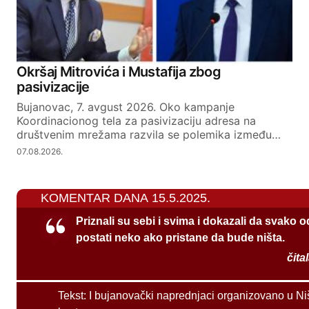
Okršaj Mitrovića i Mustafija zbog
pasivizacije
Bujanovac, 7. avgust 2026. Oko kampanje
Koordinacionog tela za pasivizaciju adresa na
društvenim mrežama razvila se polemika između…
07.08.2026.
KOMENTAR DANA 15.5.2025.
Priznali su sebi i svima i dokazali da svako 
postati neko ako pristane da bude ništa.
čita
Tekst:
I bujanovački naprednjaci organizovano u Ni