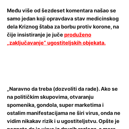
Među više od šezdeset komentara našao se
samo jedan koji opravdava stav medicinskog
dela Kriznog štaba za borbu protiv korone, na
čije insistiranje je juče
produženo
„zaključavanje“ ugostiteljskih objekata.
„Naravno da treba (dozvoliti da rade). Ako se
na političkim skupovima, otvaranju
spomenika, gondola, super marketima i
ostalim manifestacijama ne širi virus, onda ne
vidim nikakav rizik i u ugostiteljstvu. Opšte je