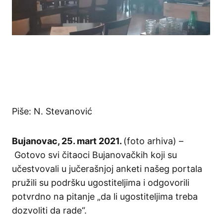
Piše: N. Stevanović
Bujanovac, 25. mart 2021.
(foto arhiva) –
Gotovo svi čitaoci Bujanovačkih koji su
učestvovali u jučerašnjoj anketi našeg portala
pružili su podršku ugostiteljima i odgovorili
potvrdno na pitanje „da li ugostiteljima treba
dozvoliti da rade“.