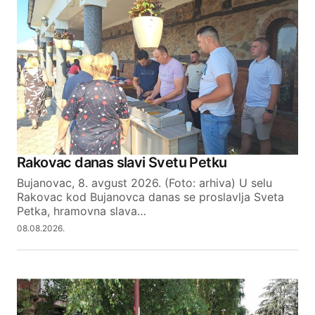
Your email address will not be published.
Required fields are marked
*
Comment
*
Your Name
Rakovac danas slavi Svetu Petku
Bujanovac, 8. avgust 2026. (Foto: arhiva) U selu
Your E-mail
Rakovac kod Bujanovca danas se proslavlja Sveta
Petka, hramovna slava…
08.08.2026.
SUBMIT COMMENT