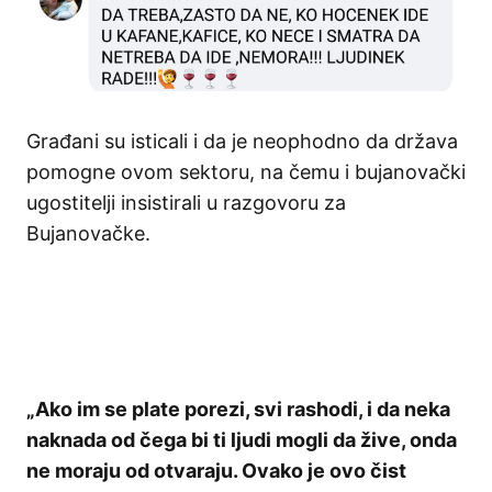
Građani su isticali i da je neophodno da država
pomogne ovom sektoru, na čemu i bujanovački
ugostitelji insistirali u razgovoru za
Bujanovačke.
„Ako im se plate porezi, svi rashodi, i da neka
naknada od čega bi ti ljudi mogli da žive, onda
ne moraju od otvaraju. Ovako je ovo čist