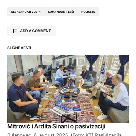
ALEKSANDAR VULIN
KOMANDANT LEŠI
POLICIJA
ADD A COMMENT
SLIČNE VESTI
Your email address will not be published.
Required fields are marked
*
Comment
*
Your Name
Mitrović i Ardita Sinani o pasivizaciji
Bujanovac, 6. avgust 2026. (Foto: KT) Pasivizacija