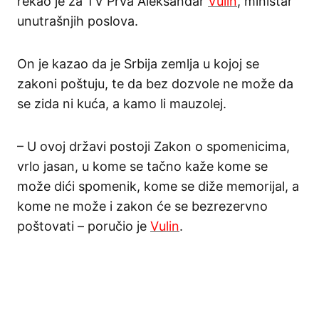
rekao je za TV Prva Aleksandar
Vulin
, ministar
unutrašnjih poslova.
On je kazao da je Srbija zemlja u kojoj se
zakoni poštuju, te da bez dozvole ne može da
se zida ni kuća, a kamo li mauzolej.
– U ovoj državi postoji Zakon o spomenicima,
vrlo jasan, u kome se tačno kaže kome se
može dići spomenik, kome se diže memorijal, a
kome ne može i zakon će se bezrezervno
poštovati – poručio je
Vulin
.