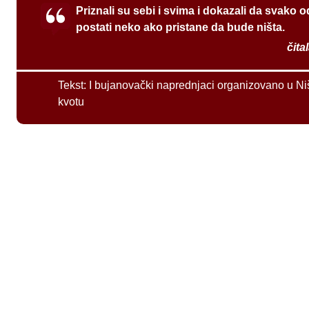
Priznali su sebi i svima i dokazali da svako 
postati neko ako pristane da bude ništa.
čita
Tekst:
I bujanovački naprednjaci organizovano u Ni
kvotu