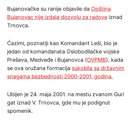
Bujanovačke su ranije objavile da
Opština
Bujanovac nije izdala dozvolu za radove
iznad
Trnovca.
Ćazimi, poznatiji kao Komandant Leši, bio je
jedan od komandanata Oslobodilačke vojske
Preševa, Medveđe i Bujanovca (
OVPMB
), kada
se ova oružana formacija
sukobila sa državnim
snagama bezbednosti 2000-2001. godina.
Ubijen je 24. maja 2001. na mestu zvanom Guri
gat iznad V. Trnovca, gde mu je podignut
spomenik.