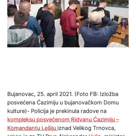
Bujanovac, 25. april 2021. (Foto FB: Izložba
posvećena Ćazimiju u bujanovačkom Domu
kulture)- Policija je prekinula radove na
kompleksu posvećenom Ridvanu Ćazimiju –
Komandantu Lešiju
iznad Velikog Trnovca,