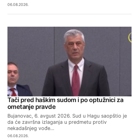
06.08.2026.
Tači pred haškim sudom i po optužnici za
ometanje pravde
Bujanovac, 6. avgust 2026. Sud u Hagu saopštio je
da će završna izlaganja u predmetu protiv
nekadašnjeg vođe…
06.08.2026.