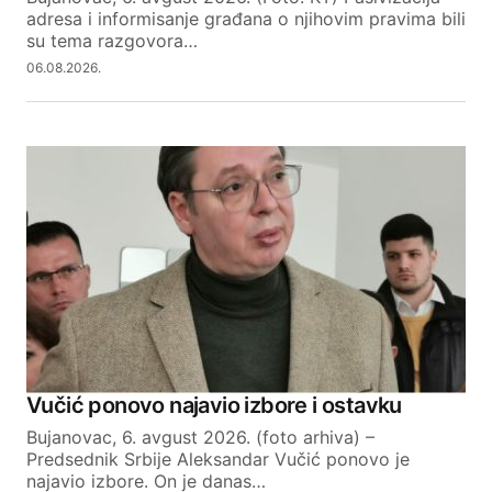
Your E-mail
adresa i informisanje građana o njihovim pravima bili
su tema razgovora…
06.08.2026.
SUBMIT COMMENT
Vučić ponovo najavio izbore i ostavku
Bujanovac, 6. avgust 2026. (foto arhiva) –
Predsednik Srbije Aleksandar Vučić ponovo je
najavio izbore. On je danas…