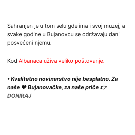
Sahranjen je u tom selu gde ima i svoj muzej, a
svake godine u Bujanovcu se održavaju dani
posvećeni njemu.
Kod
Albanaca uživa veliko poštovanje.
• Kvalitetno novinarstvo nije besplatno. Za
naše ❤️ Bujanovačke, za naše priče 👉
DONIRAJ