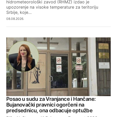
hidrometeorološki zavod (RHMZ) izdao je
upozorenje na visoke temperature za teritoriju
Srbije, koje…
08.08.2026.
Posao u sudu za Vranjance i Hančane:
Bujanovački pravnici ogorčeni na
predsednicu, ona odbacuje optužbe