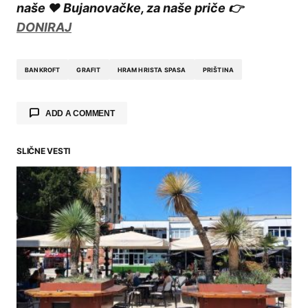
naše ❤️ Bujanovačke, za naše priče 👉
DONIRAJ
BANKROFT
GRAFIT
HRAM HRISTA SPASA
PRIŠTINA
ADD A COMMENT
SLIČNE VESTI
Your email address will not be published.
Required fields are marked
*
Comment
*