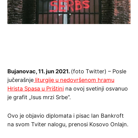
Bujanovac, 11. jun 2021.
(foto Twitter) – Posle
jučerašnje
liturgije u nedovršenom hramu
Hrista Spasa u Prištini
na ovoj svetinji osvanuo
je grafit „Isus mrzi Srbe“.
Ovo je objavio diplomata i pisac Ian Bankroft
na svom Tviter nalogu, prenosi Kosovo Onlajn.