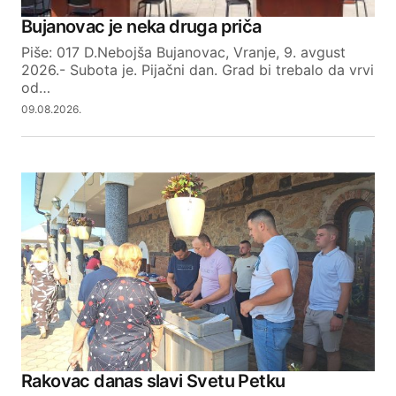
Your Name
Bujanovac je neka druga priča
Piše: 017 D.Nebojša Bujanovac, Vranje, 9. avgust
Your E-mail
2026.- Subota je. Pijačni dan. Grad bi trebalo da vrvi
od…
09.08.2026.
SUBMIT COMMENT
Rakovac danas slavi Svetu Petku