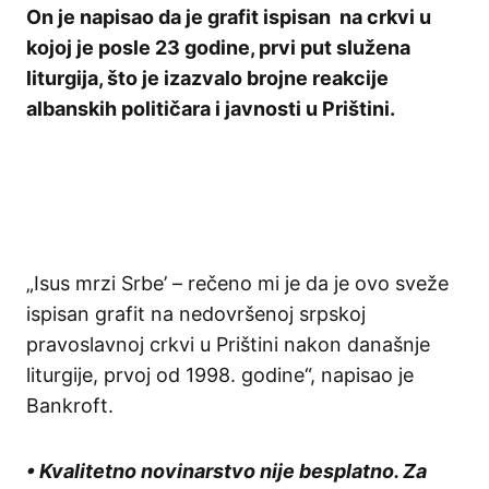
On je napisao da je grafit ispisan na crkvi u
kojoj je posle 23 godine, prvi put služena
liturgija, što je izazvalo brojne reakcije
albanskih političara i javnosti u Prištini.
„Isus mrzi Srbe’ – rečeno mi je da je ovo sveže
ispisan grafit na nedovršenoj srpskoj
pravoslavnoj crkvi u Prištini nakon današnje
liturgije, prvoj od 1998. godine“, napisao je
Bankroft.
• Kvalitetno novinarstvo nije besplatno. Za