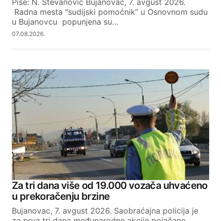
Piše: N. Stevanović Bujanovac, 7. avgust 2026.
Radna mesta “sudijski pomoćnik” u Osnovnom sudu
u Bujanovcu popunjena su…
07.08.2026.
Za tri dana više od 19.000 vozača uhvaćeno
u prekoračenju brzine
Bujanovac, 7. avgust 2026. Saobraćajna policija je
za prva tri dana međunarodne akcije pojačane