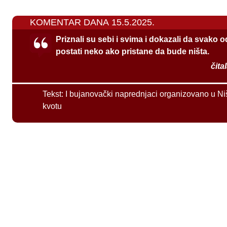
KOMENTAR DANA 15.5.2025.
Priznali su sebi i svima i dokazali da svako 
postati neko ako pristane da bude ništa.
čita
Tekst:
I bujanovački naprednjaci organizovano u Ni
kvotu