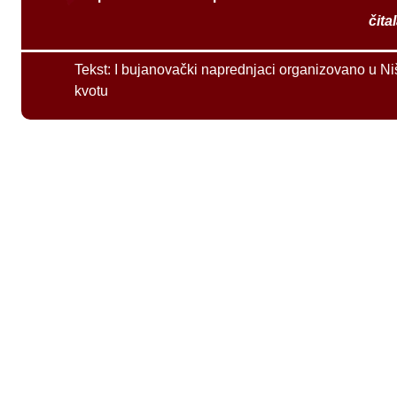
čita
Tekst:
I bujanovački naprednjaci organizovano u Ni
kvotu