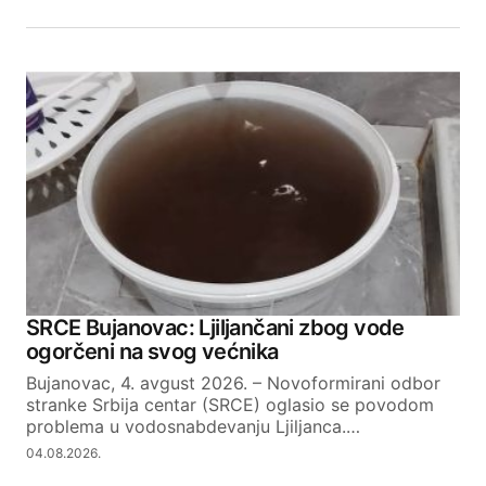
SRCE Bujanovac: Ljiljančani zbog vode
ogorčeni na svog većnika
Bujanovac, 4. avgust 2026. – Novoformirani odbor
stranke Srbija centar (SRCE) oglasio se povodom
problema u vodosnabdevanju Ljiljanca.…
04.08.2026.