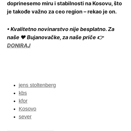
doprinesemo miru i stabilnosti na Kosovu, što
je takođe važno za ceo region – rekao je on.
• Kvalitetno novinarstvo nije besplatno. Za
naše ❤️ Bujanovačke, za naše priče 👉
DONIRAJ
jens stoltenberg
kbs
kfor
Kosovo
sever