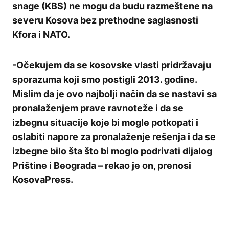
snage (KBS) ne mogu da budu razmeštene na
severu Kosova bez prethodne saglasnosti
Kfora i NATO.
-Očekujem da se kosovske vlasti pridržavaju
sporazuma koji smo postigli 2013. godine.
Mislim da je ovo najbolji način da se nastavi sa
pronalaženjem prave ravnoteže i da se
izbegnu situacije koje bi mogle potkopati i
oslabiti napore za pronalaženje rešenja i da se
izbegne bilo šta što bi moglo podrivati dijalog
Prištine i Beograda – rekao je on, prenosi
KosovaPress.