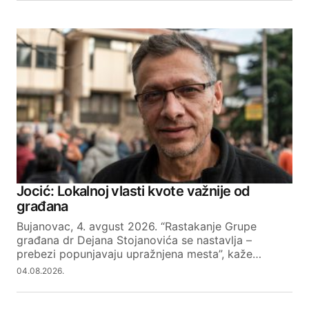
Jocić: Lokalnoj vlasti kvote važnije od
građana
Bujanovac, 4. avgust 2026. “Rastakanje Grupe
građana dr Dejana Stojanovića se nastavlja –
prebezi popunjavaju upražnjena mesta”, kaže…
04.08.2026.