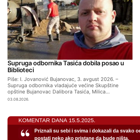
Supruga odbornika Tasića dobila posao u
Biblioteci
Piše: I. Jovanović Bujanovac, 3. avgust 2026. –
Supruga odbornika vladajuće većine Skupštine
opštine Bujanovac Dalibora Tasića, Milica…
03.08.2026.
KOMENTAR DANA 15.5.2025.
Priznali su sebi i svima i dokazali da svako 
postati neko ako pristane da bude ništa.