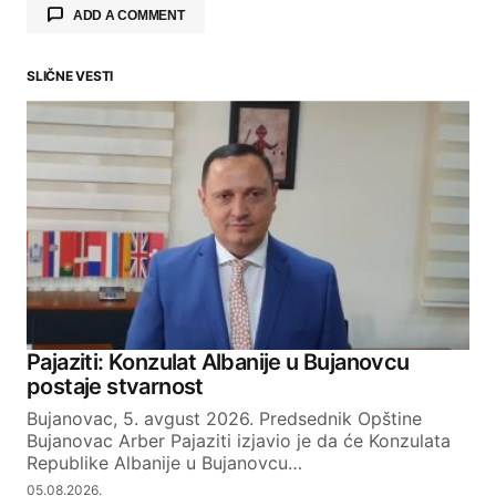
ADD A COMMENT
SLIČNE VESTI
Your email address will not be published.
Required fields are marked
*
Comment
*
Your Name
Pajaziti: Konzulat Albanije u Bujanovcu
postaje stvarnost
Your E-mail
Bujanovac, 5. avgust 2026. Predsednik Opštine
Bujanovac Arber Pajaziti izjavio je da će Konzulata
Republike Albanije u Bujanovcu…
SUBMIT COMMENT
05.08.2026.