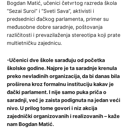
Bogdan Matić, učenici četvrtog razreda škola
“Sezai Suroi” i “Sveti Sava”, aktivisti i
predsednici đačkog parlamenta, primer su
međusobne dobre saradnje, poštovanja
različitosti i prevazilaženja stereotipa koji prate
multietničku zajednicu.
-Učenici dve škole sarađuju od početka
školske godine. Najpre je ta saradnje krenula
preko nevladinih organizacija, da bi danas bila
proširena kroz formalnu instituciju kakav je
đački parlament. I nije samo puka priča o
saradnji, već je zaista podignuta na jedan veći
nivo. U prilog tome govori i niz akcija
zajednički organizovanih i realizovanih – kaže
nam Bogdan Matić.