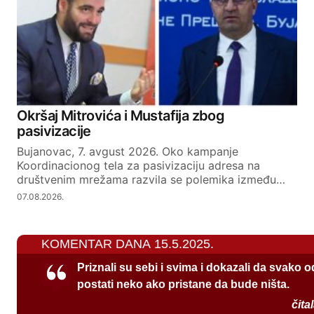
Okršaj Mitrovića i Mustafija zbog
pasivizacije
Bujanovac, 7. avgust 2026. Oko kampanje
Koordinacionog tela za pasivizaciju adresa na
društvenim mrežama razvila se polemika između…
07.08.2026.
KOMENTAR DANA 15.5.2025.
Priznali su sebi i svima i dokazali da svako 
postati neko ako pristane da bude ništa.
čita