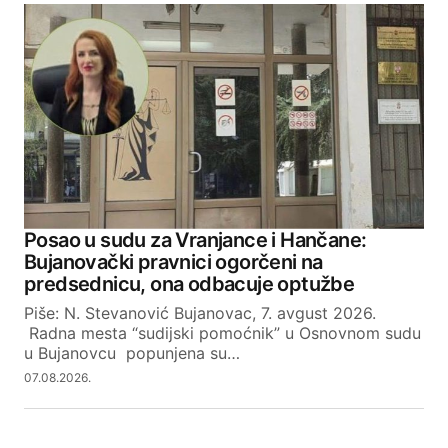
Posao u sudu za Vranjance i Hančane:
Bujanovački pravnici ogorčeni na
predsednicu, ona odbacuje optužbe
Piše: N. Stevanović Bujanovac, 7. avgust 2026.
Radna mesta “sudijski pomoćnik” u Osnovnom sudu
u Bujanovcu popunjena su…
07.08.2026.