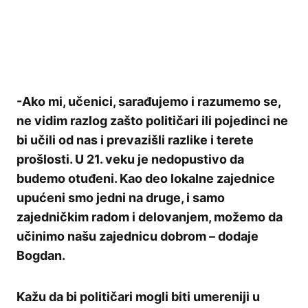
-Ako mi, učenici, sarađujemo i razumemo se,
ne vidim razlog zašto političari ili pojedinci ne
bi učili od nas i prevazišli razlike i terete
prošlosti. U 21. veku je nedopustivo da
budemo otuđeni. Kao deo lokalne zajednice
upućeni smo jedni na druge, i samo
zajedničkim radom i delovanjem, možemo da
učinimo našu zajednicu dobrom – dodaje
Bogdan.
Kažu da bi političari mogli biti umereniji u