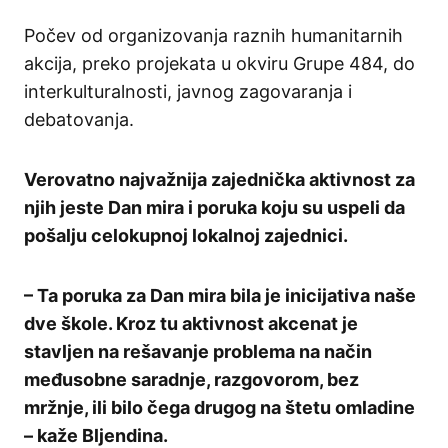
Počev od organizovanja raznih humanitarnih
akcija, preko projekata u okviru Grupe 484, do
interkulturalnosti, javnog zagovaranja i
debatovanja.
Verovatno najvažnija zajednička aktivnost za
njih jeste Dan mira i poruka koju su uspeli da
pošalju celokupnoj lokalnoj zajednici.
– Ta poruka za Dan mira bila je inicijativa naše
dve škole. Kroz tu aktivnost akcenat je
stavljen na rešavanje problema na način
međusobne saradnje, razgovorom, bez
mržnje, ili bilo čega drugog na štetu omladine
– kaže Bljendina.