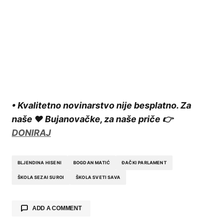
• Kvalitetno novinarstvo nije besplatno. Za
naše ❤️ Bujanovačke, za naše priče 👉
DONIRAJ
BLJENDINA HISENI
BOGDAN MATIĆ
ĐAČKI PARLAMENT
ŠKOLA SEZAI SUROI
ŠKOLA SVETI SAVA
ADD A COMMENT