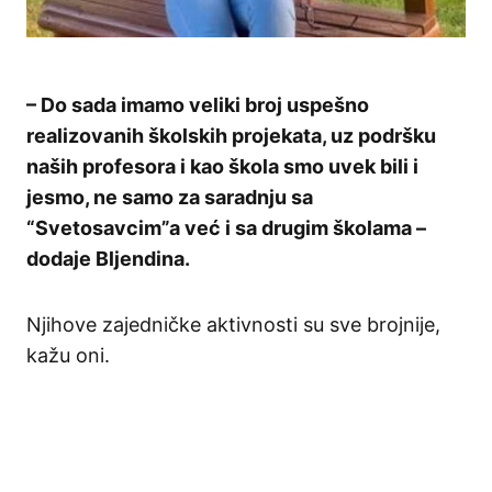
– Do sada imamo veliki broj uspešno
realizovanih školskih projekata, uz podršku
naših profesora i kao škola smo uvek bili i
jesmo, ne samo za saradnju sa
“Svetosavcim”a već i sa drugim školama –
dodaje Bljendina.
Njihove zajedničke aktivnosti su sve brojnije,
kažu oni.