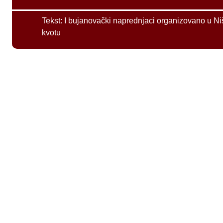
Tekst:
I bujanovački naprednjaci organizovano u Ni
kvotu