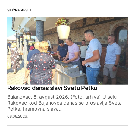
SLIČNE VESTI
Your email address will not be published.
Required fields are marked
*
Comment
*
Your Name
Rakovac danas slavi Svetu Petku
Bujanovac, 8. avgust 2026. (Foto: arhiva) U selu
Your E-mail
Rakovac kod Bujanovca danas se proslavlja Sveta
Petka, hramovna slava…
08.08.2026.
SUBMIT COMMENT