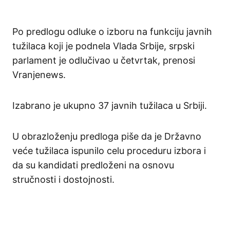
Po predlogu odluke o izboru na funkciju javnih
tužilaca koji je podnela Vlada Srbije, srpski
parlament je odlučivao u četvrtak, prenosi
Vranjenews.
Izabrano je ukupno 37 javnih tužilaca u Srbiji.
U obrazloženju predloga piše da je Državno
veće tužilaca ispunilo celu proceduru izbora i
da su kandidati predloženi na osnovu
stručnosti i dostojnosti.