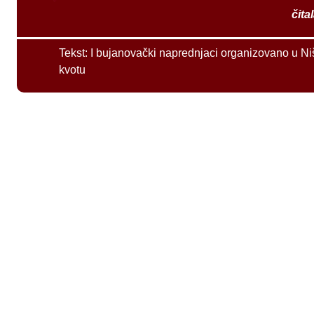
čita
Tekst:
I bujanovački naprednjaci organizovano u Ni
kvotu