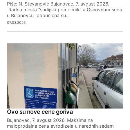
Piše: N. Stevanović Bujanovac, 7. avgust 2026.
Radna mesta “sudijski pomoćnik” u Osnovnom sudu
SUBMIT COMMENT
u Bujanovcu popunjena su…
07.08.2026.
Ovo su nove cene goriva
Bujanovac, 7. avgust 2026. Maksimalna
maloprodajna cena evrodizela u narednih sedam