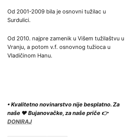
Od 2001-2009 bila je osnovni tužilac u
Surdulici.
Od 2010. najpre zamenik u Višem tužilaštvu u
Vranju, a potom v.f. osnovnog tužioca u
Vladičinom Hanu.
• Kvalitetno novinarstvo nije besplatno. Za
naše ❤️ Bujanovačke, za naše priče 👉
DONIRAJ