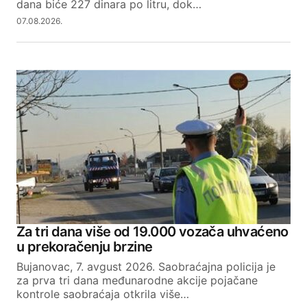
dana biće 227 dinara po litru, dok…
07.08.2026.
Za tri dana više od 19.000 vozača uhvaćeno
u prekoračenju brzine
Bujanovac, 7. avgust 2026. Saobraćajna policija je
za prva tri dana međunarodne akcije pojačane
kontrole saobraćaja otkrila više…