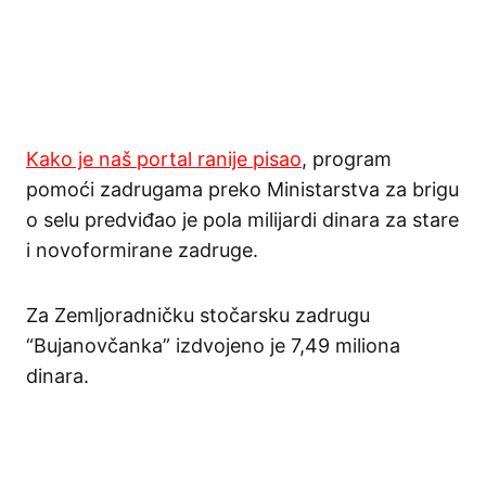
Kako je naš portal ranije pisao
, program
pomoći zadrugama preko Ministarstva za brigu
o selu predviđao je pola milijardi dinara za stare
i novoformirane zadruge.
Za Zemljoradničku stočarsku zadrugu
“Bujanovčanka” izdvojeno je 7,49 miliona
dinara.