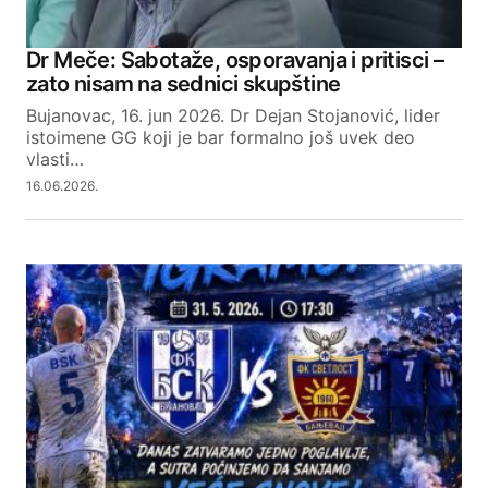
Dr Meče: Sabotaže, osporavanja i pritisci –
zato nisam na sednici skupštine
Bujanovac, 16. jun 2026. Dr Dejan Stojanović, lider
istoimene GG koji je bar formalno još uvek deo
vlasti…
16.06.2026.