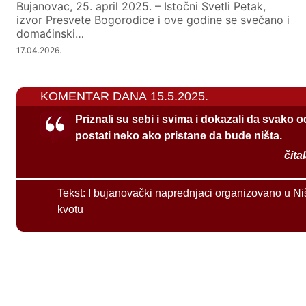
Bujanovac, 25. april 2025. – Istočni Svetli Petak,
izvor Presvete Bogorodice i ove godine se svečano i
domaćinski…
17.04.2026.
KOMENTAR DANA 15.5.2025.
Priznali su sebi i svima i dokazali da svako 
postati neko ako pristane da bude ništa.
čita
Tekst:
I bujanovački naprednjaci organizovano u Ni
kvotu