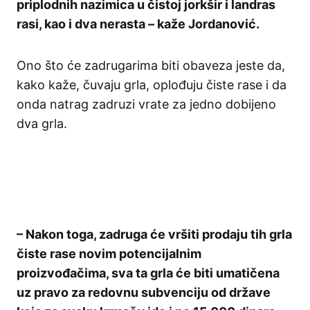
priplodnih nazimica u čistoj jorkšir i landras
rasi, kao i dva nerasta – kaže Jordanović.
Ono što će zadrugarima biti obaveza jeste da,
kako kaže, čuvaju grla, oplođuju čiste rase i da
onda natrag zadruzi vrate za jedno dobijeno
dva grla.
– Nakon toga, zadruga će vršiti prodaju tih grla
čiste rase novim potencijalnim
proizvođačima, sva ta grla će biti umatičena
uz pravo za redovnu subvenciju od države