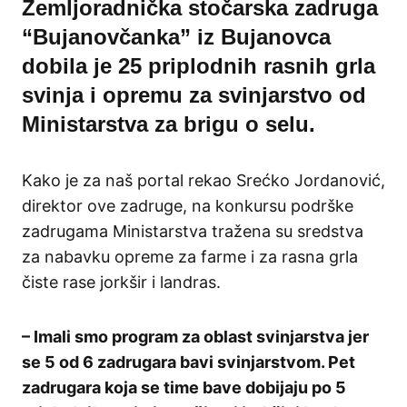
Zemljoradnička stočarska zadruga
“Bujanovčanka” iz Bujanovca
dobila je 25 priplodnih rasnih grla
svinja i opremu za svinjarstvo od
Ministarstva za brigu o selu.
Kako je za naš portal rekao Srećko Jordanović,
direktor ove zadruge, na konkursu podrške
zadrugama Ministarstva tražena su sredstva
za nabavku opreme za farme i za rasna grla
čiste rase jorkšir i landras.
– Imali smo program za oblast svinjarstva jer
se 5 od 6 zadrugara bavi svinjarstvom. Pet
zadrugara koja se time bave dobijaju po 5