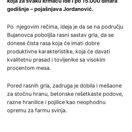
koja za svaku krmaču ide i po 15.000 dinara
godišnje – pojašnjava Jordanović.
Po njegovim rečima, ideja je da se na području
Bujanovca poboljša rasni sastav grla, da se
donese čista rasa koja će imati dobre
produktivne karakteristike, koja će davati
kvalitetnu prasad i tovljenike sa visokim
procentom mesa.
Pored rasnih grla, zadruga je dobila i mešaone
za stočnu hranu, betonske rešetkaste podove,
razne hranilice i pojilice kao neophodnu
opremu za farmu svinja.