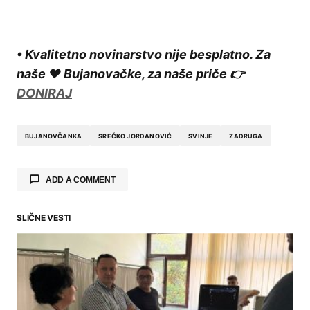
• Kvalitetno novinarstvo nije besplatno. Za
naše ❤️ Bujanovačke, za naše priče 👉
DONIRAJ
BUJANOVČANKA
SREĆKO JORDANOVIĆ
SVINJE
ZADRUGA
ADD A COMMENT
SLIČNE VESTI
Your email address will not be published.
Required fields are marked
*
Comment
*