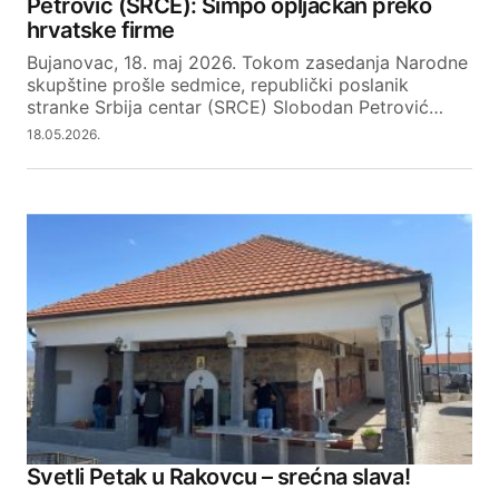
Petrović (SRCE): Simpo opljačkan preko
hrvatske firme
Bujanovac, 18. maj 2026. Tokom zasedanja Narodne
skupštine prošle sedmice, republički poslanik
stranke Srbija centar (SRCE) Slobodan Petrović…
18.05.2026.
Svetli Petak u Rakovcu – srećna slava!