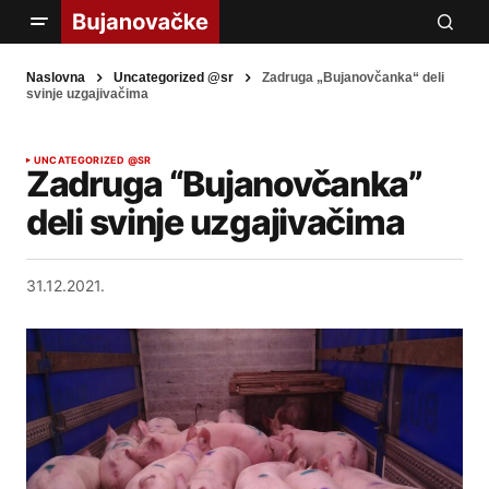
Naslovna
Uncategorized @sr
Zadruga „Bujanovčanka“ deli
svinje uzgajivačima
UNCATEGORIZED @SR
Zadruga “Bujanovčanka”
deli svinje uzgajivačima
31.12.2021.