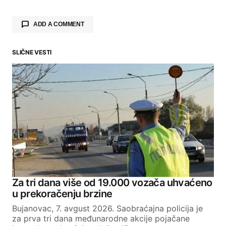
ADD A COMMENT
SLIČNE VESTI
Your email address will not be published.
Required fields are marked
*
Comment
*
Your Name
Za tri dana više od 19.000 vozača uhvaćeno
u prekoračenju brzine
Your E-mail
Bujanovac, 7. avgust 2026. Saobraćajna policija je
za prva tri dana međunarodne akcije pojačane