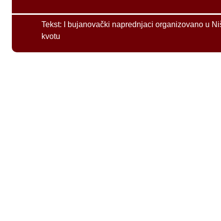
Tekst:
I bujanovački naprednjaci organizovano u Ni
kvotu