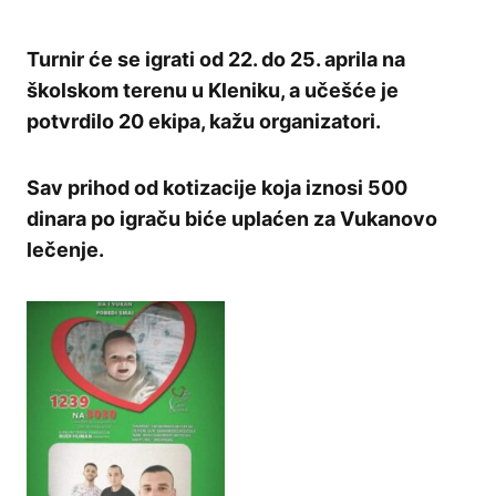
Turnir će se igrati od 22. do 25. aprila na
školskom terenu u Kleniku, a učešće je
potvrdilo 20 ekipa, kažu organizatori.
Sav prihod od kotizacije koja iznosi 500
dinara po igraču biće uplaćen za Vukanovo
lečenje.