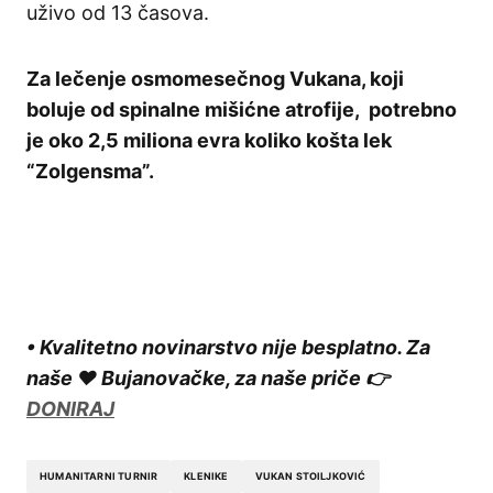
uživo od 13 časova.
Za lečenje osmomesečnog Vukana, koji
boluje od spinalne mišićne atrofije, potrebno
je oko 2,5 miliona evra koliko košta lek
“Zolgensma”.
• Kvalitetno novinarstvo nije besplatno. Za
naše ❤️ Bujanovačke, za naše priče 👉
DONIRAJ
HUMANITARNI TURNIR
KLENIKE
VUKAN STOILJKOVIĆ