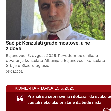
Saćipi: Konzulati grade mostove, a ne
zidove
Bujanovac, 5. avgust 2026. Povodom polemika o
otvaranju konzulata Albanije u Bujanovcu i konzulata
Srbije u Skadru oglasio…
05.08.2026.
KOMENTAR DANA 15.5.2025.
Priznali su sebi i svima i dokazali da svako 
postati neko ako pristane da bude ništa.
čita