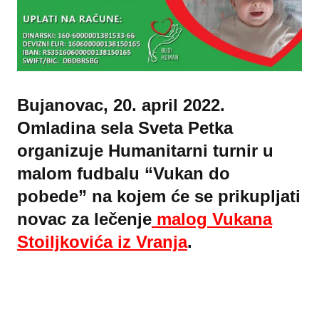
Bujanovac, 20. april 2022.
Omladina sela Sveta Petka
organizuje Humanitarni turnir u
malom fudbalu “Vukan do
pobede” na kojem će se prikupljati
novac za lečenje
malog Vukana
Stoiljkovića iz Vranja
.