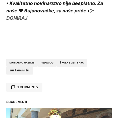
• Kvalitetno novinarstvo nije besplatno. Za
naše ❤️ Bujanovačke, za naše priče 👉
DONIRAJ
DIGITALNO NASILJE
PEDAGOG
ŠKOLA SVETI SAVA
SNEŽANA MIŠIĆ
1 COMMENTS
M
13.05.2022. at 19:41
SLIČNE VESTI
👏 👏
REPLY