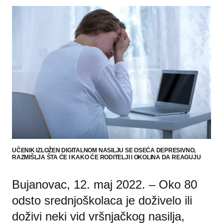
UČENIK IZLOŽEN DIGITALNOM NASILJU SE OSEĆA DEPRESIVNO,
RAZMIŠLJA ŠTA ĆE I KAKO ĆE RODITELJI I OKOLINA DA REAGUJU
Bujanovac, 12. maj 2022. – Oko 80
odsto srednjoškolaca je doživelo ili
doživi neki vid vršnjačkog nasilja,