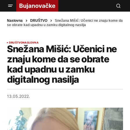
Naslovna
DRUŠTVO
Snežana Mišić: Učenici ne znaju kome da
se obrate kad upadnu u zamku digitalnog nasilja
DRUŠTVO
NASLOVNA
Snežana Mišić: Učenici ne
znaju kome da se obrate
kad upadnu u zamku
digitalnog nasilja
13.05.2022.