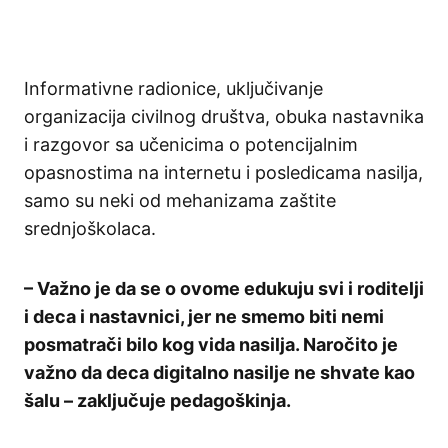
Informativne radionice, uključivanje
organizacija civilnog društva, obuka nastavnika
i razgovor sa učenicima o potencijalnim
opasnostima na internetu i posledicama nasilja,
samo su neki od mehanizama zaštite
srednjoškolaca.
– Važno je da se o ovome edukuju svi i roditelji
i deca i nastavnici, jer ne smemo biti nemi
posmatrači bilo kog vida nasilja. Naročito je
važno da deca digitalno nasilje ne shvate kao
šalu – zaključuje pedagoškinja.