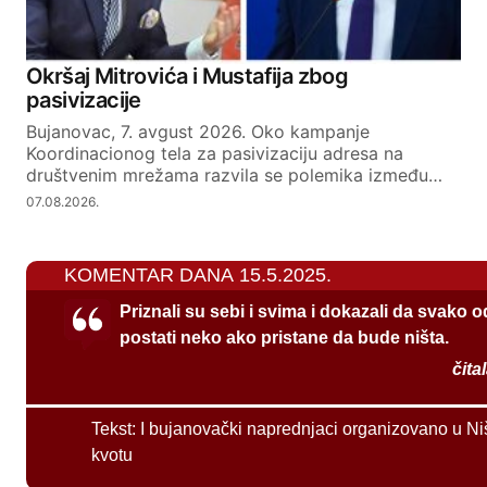
Okršaj Mitrovića i Mustafija zbog
pasivizacije
Bujanovac, 7. avgust 2026. Oko kampanje
Koordinacionog tela za pasivizaciju adresa na
društvenim mrežama razvila se polemika između…
07.08.2026.
KOMENTAR DANA 15.5.2025.
Priznali su sebi i svima i dokazali da svako 
postati neko ako pristane da bude ništa.
čita
Tekst:
I bujanovački naprednjaci organizovano u Ni
kvotu