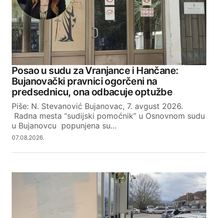
Posao u sudu za Vranjance i Hančane:
Bujanovački pravnici ogorčeni na
predsednicu, ona odbacuje optužbe
Piše: N. Stevanović Bujanovac, 7. avgust 2026.
Radna mesta “sudijski pomoćnik” u Osnovnom sudu
u Bujanovcu popunjena su…
07.08.2026.