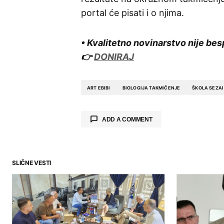
portal će pisati i o njima.
• Kvalitetno novinarstvo nije bes
👉
DONIRAJ
ART EBIBI
BIOLOGIJA TAKMIČENJE
ŠKOLA SEZAI
ADD A COMMENT
SLIČNE VESTI
Your email address will not be publ
Comment
*