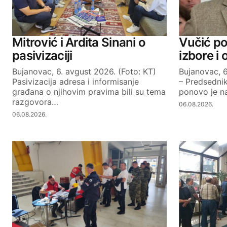
Your Name
Mitrović i Ardita Sinani o
Vučić po
pasivizaciji
izbore i
Bujanovac, 6. avgust 2026. (Foto: KT)
Bujanovac, 6
SUBMIT COMMENT
Pasivizacija adresa i informisanje
– Predsednik
građana o njihovim pravima bili su tema
ponovo je na
razgovora…
06.08.2026.
06.08.2026.