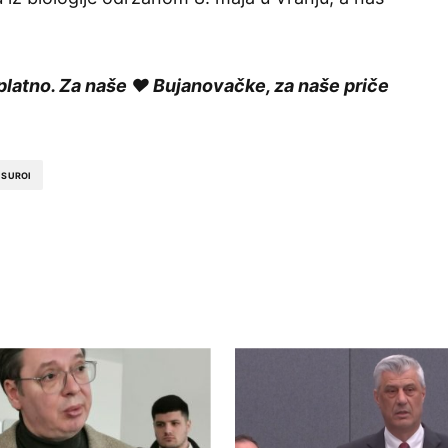
platno. Za naše ❤️ Bujanovačke, za naše priče
 SUROI
ished.
Required fields are marked
*