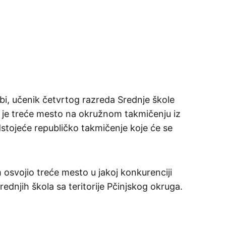
ibi, učenik četvrtog razreda Srednje škole
o je treće mesto na okružnom takmičenju iz
dstojeće republičko takmičenje koje će se
osvojio treće mesto u jakoj konkurenciji
rednjih škola sa teritorije Pčinjskog okruga.