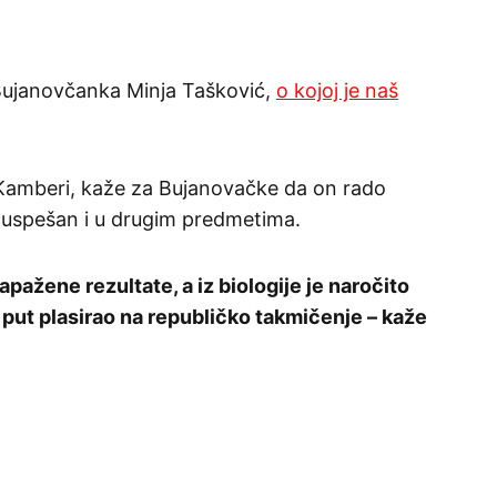
i Bujanovčanka Minja Tašković,
o kojoj je naš
 Kamberi, kaže za Bujanovačke da on rado
e uspešan i u drugim predmetima.
pažene rezultate, a iz biologije je naročito
 put plasirao na republičko takmičenje – kaže