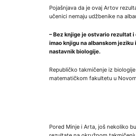
Pojašnjava da je ovaj Artov rezult
učenici nemaju udžbenike na alba
– Bez knjige je ostvario rezultat 
imao knjigu na albanskom jeziku i
nastavnik biologije.
Republičko takmičenje iz biologij
matematičkom fakultetu u Novom
Pored Minje i Arta, još nekoliko 
rezultate na okružnom takmičenju 