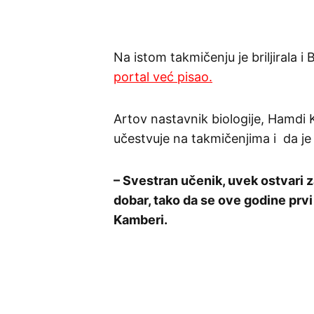
Na istom takmičenju je briljirala 
portal već pisao.
Artov nastavnik biologije, Hamdi
učestvuje na takmičenjima i da j
– Svestran učenik, uvek ostvari za
dobar, tako da se ove godine prvi
Kamberi.