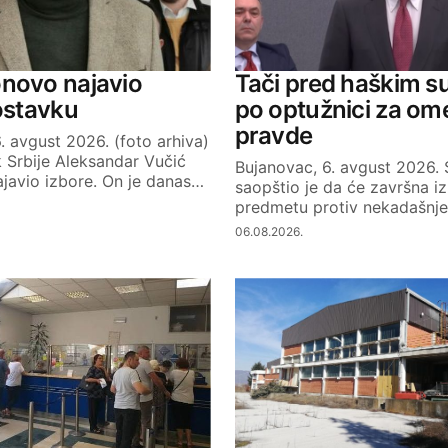
Your E-mail
novo najavio
Tači pred haškim s
 ostavku
po optužnici za om
pravde
. avgust 2026. (foto arhiva)
 Srbije Aleksandar Vučić
Bujanovac, 6. avgust 2026.
javio izbore. On je danas…
saopštio je da će završna iz
predmetu protiv nekadašnj
06.08.2026.