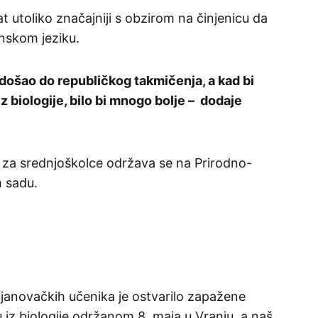
at utoliko značajniji s obzirom na činjenicu da
nskom jeziku.
i došao do republičkog takmičenja, a kad bi
z biologije, bilo bi mnogo bolje – dodaje
e za srednjoškolce održava se na Prirodno-
 sadu.
bujanovačkih učenika je ostvarilo zapažene
iz biologije održanom 8. maja u Vranju, a naš