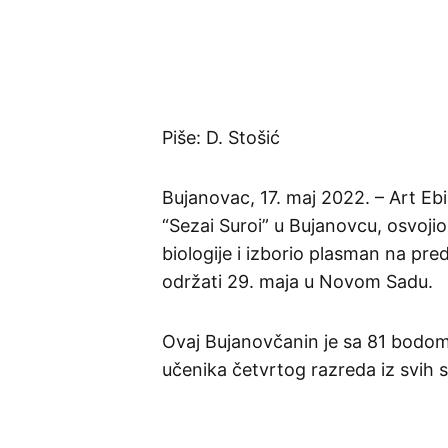
Piše: D. Stošić
Bujanovac, 17. maj 2022. – Art Eb
“Sezai Suroi” u Bujanovcu, osvoji
biologije i izborio plasman na pre
održati 29. maja u Novom Sadu.
Ovaj Bujanovčanin je sa 81 bodom 
učenika četvrtog razreda iz svih s