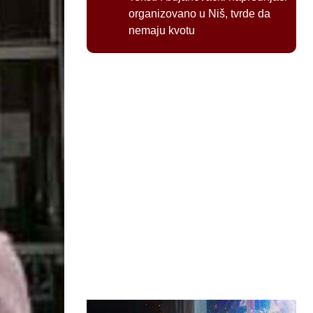
organizovano u Niš, tvrde da
nemaju kvotu