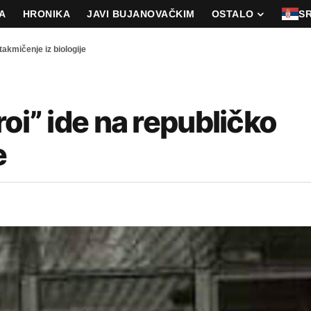
A
HRONIKA
JAVI BUJANOVAČKIM
OSTALO
S
 takmičenje iz biologije
uroi” ide na republičko
e