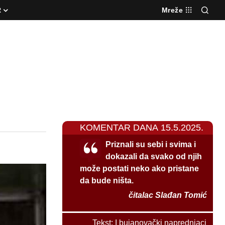
R
Mreže
KOMENTAR DANA 15.5.2025.
Priznali su sebi i svima i
dokazali da svako od njih
može postati neko ako pristane
da bude ništa.
čitalac Slađan Tomić
Tekst:
I bujanovački naprednjaci