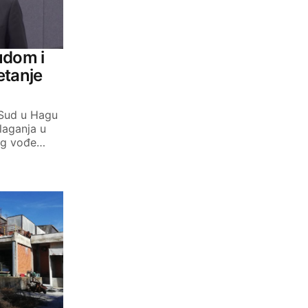
udom i
etanje
 Sud u Hagu
laganja u
eg vođe…