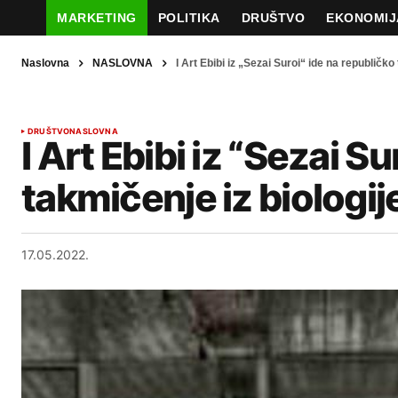
MARKETING
POLITIKA
DRUŠTVO
EKONOMIJ
Naslovna
NASLOVNA
I Art Ebibi iz „Sezai Suroi“ ide na republičko
DRUŠTVO
NASLOVNA
I Art Ebibi iz “Sezai S
takmičenje iz biologij
17.05.2022.