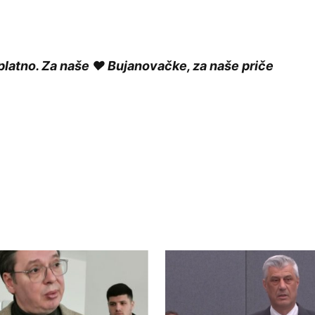
platno. Za naše ❤️ Bujanovačke, za naše priče
ished.
Required fields are marked
*