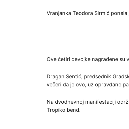
Vranjanka Teodora Sirmić ponela j
Ove četiri devojke nagrađene su 
Dragan Sentić, predsednik Gradsk
večeri da je ovo, uz opravdane pau
Na dvodnevnoj manifestaciji održa
Tropiko bend.