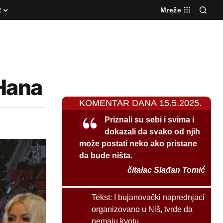
R
Mreže
 Hana
KOMENTAR DANA 15.5.2025.
Priznali su sebi i svima i
dokazali da svako od njih
može postati neko ako pristane
da bude ništa.
čitalac Slađan Tomić
Tekst:
I bujanovački naprednjaci
organizovano u Niš, tvrde da
nemaju kvotu