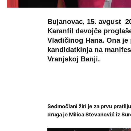
Bujanovac, 15. avgust 20
Karanfil devojče proglaš
Vladičinog Hana. Ona je 
kandidatkinja na manifest
Vranjskoj Banji.
Sedmočlani žiri je za prvu pratilj
druga je Milica Stevanović iz Sur