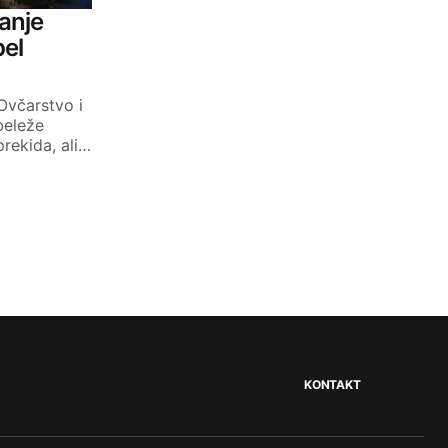
tanje
pel
Ovčarstvo i
beleže
rekida, ali…
KONTAKT