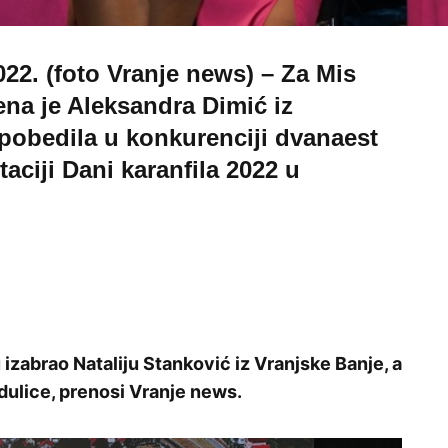
22. (foto Vranje news) – Za Mis
ena je Aleksandra Dimić iz
pobedila u konkurenciji dvanaest
aciji Dani karanfila 2022 u
u izabrao Nataliju Stanković iz Vranjske Banje, a
dulice, prenosi Vranje news.