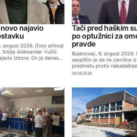
Your E-mail
novo najavio
Tači pred haškim s
 ostavku
po optužnici za om
pravde
. avgust 2026. (foto arhiva)
 Srbije Aleksandar Vučić
Bujanovac, 6. avgust 2026.
javio izbore. On je danas…
saopštio je da će završna iz
predmetu protiv nekadašnj
06.08.2026.