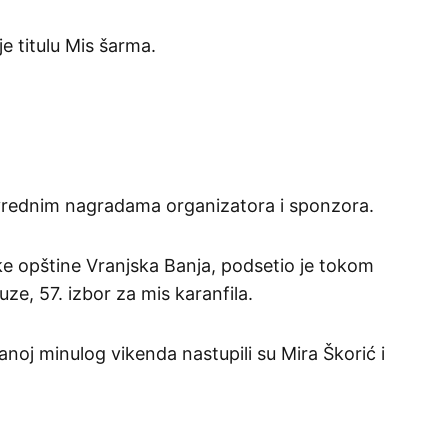
e titulu Mis šarma.
vrednim nagradama organizatora i sponzora.
e opštine Vranjska Banja, podsetio je tokom
ze, 57. izbor za mis karanfila.
noj minulog vikenda nastupili su Mira Škorić i