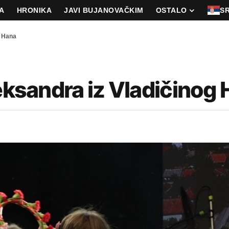
A
HRONIKA
JAVI BUJANOVAČKIM
OSTALO
S
g Hana
leksandra iz Vladičinog