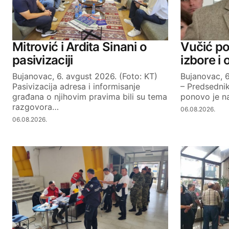
Your Name
Mitrović i Ardita Sinani o
Vučić po
pasivizaciji
izbore i
Bujanovac, 6. avgust 2026. (Foto: KT)
Bujanovac, 6
SUBMIT COMMENT
Pasivizacija adresa i informisanje
– Predsednik
građana o njihovim pravima bili su tema
ponovo je na
razgovora…
06.08.2026.
06.08.2026.