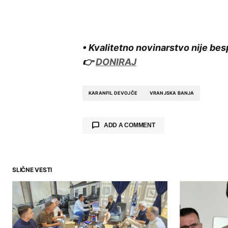
• Kvalitetno novinarstvo nije bes
👉
DONIRAJ
KARANFIL DEVOJČE
VRANJSKA BANJA
ADD A COMMENT
SLIČNE VESTI
Your email address will not be publ
Comment
*