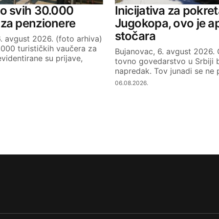
o svih 30.000
Inicijativa za pokre
 za penzionere
Jugokopa, ovo je a
stočara
. avgust 2026. (foto arhiva)
.000 turističkih vaučera za
Bujanovac, 6. avgust 2026. 
videntirane su prijave,
tovno govedarstvo u Srbiji 
napredak. Tov junadi se ne p
06.08.2026.