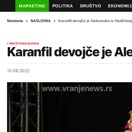
MARKETING
POLITIKA
DRUŠTVO
EKONOMIJ
Naslovna
NASLOVNA
Karanfil devojče je Aleksandra iz Vladičino
DRUŠTVO
NASLOVNA
Karanfil devojče je A
15.08.2022.