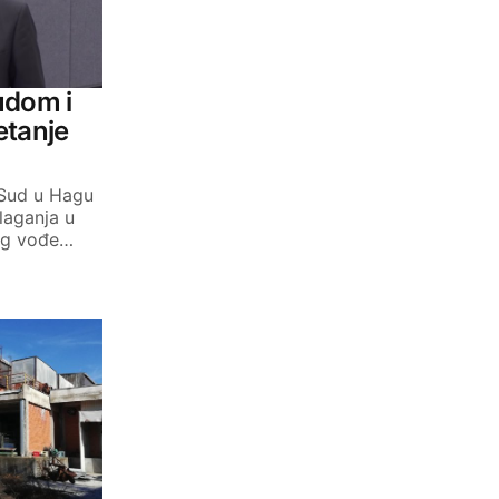
udom i
etanje
 Sud u Hagu
laganja u
eg vođe…