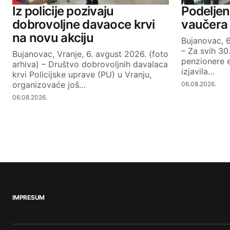
Iz policije pozivaju
Podeljen
dobrovoljne davaoce krvi
vaučera
na novu akciju
Bujanovac, 6
– Za svih 30
Bujanovac, Vranje, 6. avgust 2026. (foto
penzionere e
arhiva) – Društvo dobrovoljnih davalaca
izjavila…
krvi Policijske uprave (PU) u Vranju,
organizovaće još…
06.08.2026.
06.08.2026.
IMPRESUM