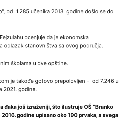
vo”, od 1.285 učenika 2013. godine došlo se do
i Fejzulahu ocenjuje da je ekonomska
 na odlazak stanovništva sa ovog područja.
novnim školama u dve opštine.
kom je takođe gotovo prepolovljen – od 7.246 u
a 2021. godine.
 đaka još izraženiji, što ilustruje OŠ “Branko
e 2016. godine upisano oko 190 prvaka, a svega