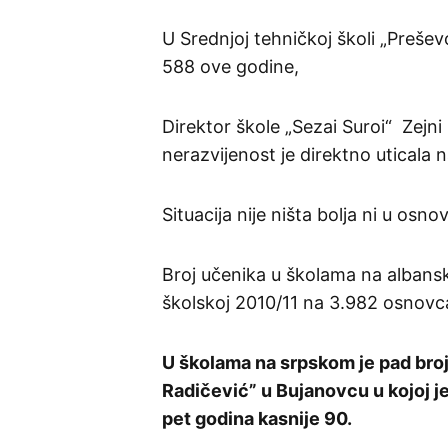
U Srednjoj tehničkoj školi „Preše
588 ove godine,
Direktor škole „Sezai Suroi“ Zejn
nerazvijenost je direktno uticala
Situacija nije ništa bolja ni u os
Broj učenika u školama na albans
školskoj 2010/11 na 3.982 osnovc
U školama na srpskom je pad broja
Radičević” u Bujanovcu u kojoj j
pet godina kasnije 90.