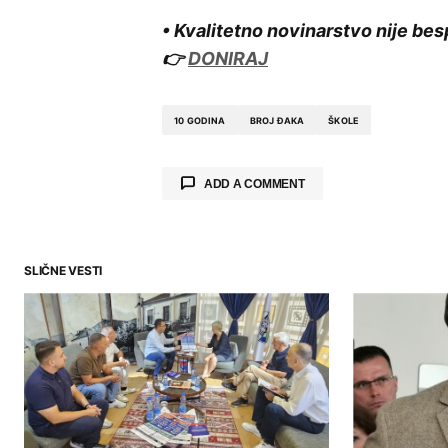
• Kvalitetno novinarstvo nije bes
👉
DONIRAJ
10 GODINA
BROJ ĐAKA
ŠKOLE
ADD A COMMENT
SLIČNE VESTI
Your email address will not be publ
Comment
*