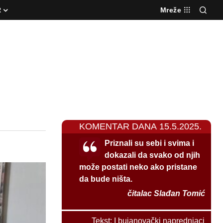
R
Mreže
KOMENTAR DANA 15.5.2025.
Priznali su sebi i svima i
dokazali da svako od njih
može postati neko ako pristane
da bude ništa.
čitalac Slađan Tomić
Tekst:
I bujanovački naprednjaci