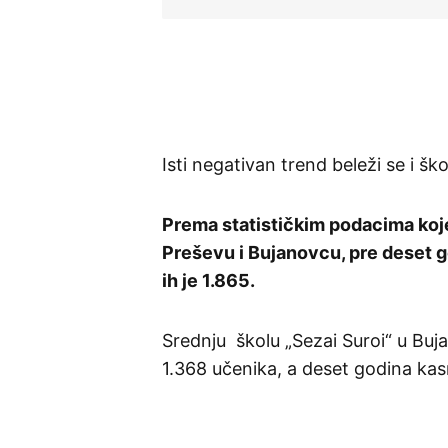
Isti negativan trend beleži se i š
Prema statističkim podacima koje
Preševu i Bujanovcu, pre deset g
ih je 1.865.
Srednju školu „Sezai Suroi“ u Bu
1.368 učenika, a deset godina kas