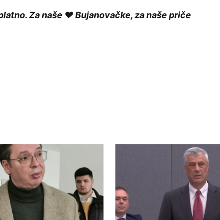
platno. Za naše ❤️ Bujanovačke, za naše priče
ished.
Required fields are marked
*