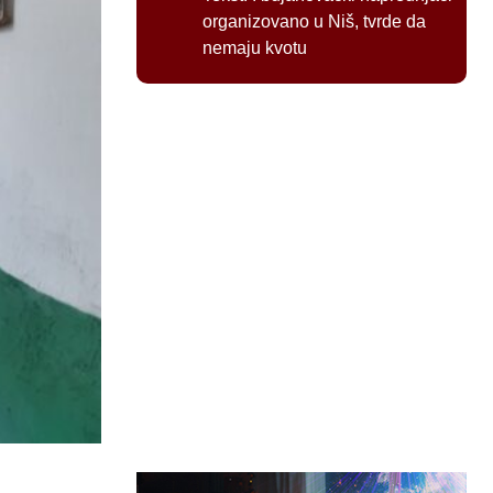
organizovano u Niš, tvrde da
nemaju kvotu