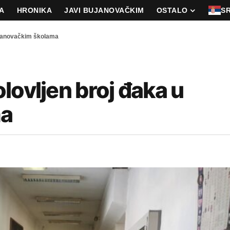
A
HRONIKA
JAVI BUJANOVAČKIM
OSTALO
S
bujanovačkim školama
lovljen broj đaka u
ma