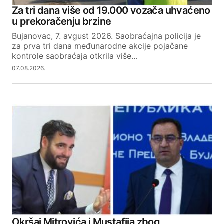
Za tri dana više od 19.000 vozača uhvaćeno
u prekoračenju brzine
Bujanovac, 7. avgust 2026. Saobraćajna policija je
za prva tri dana međunarodne akcije pojačane
kontrole saobraćaja otkrila više…
07.08.2026.
Okršaj Mitrovića i Mustafija zbog