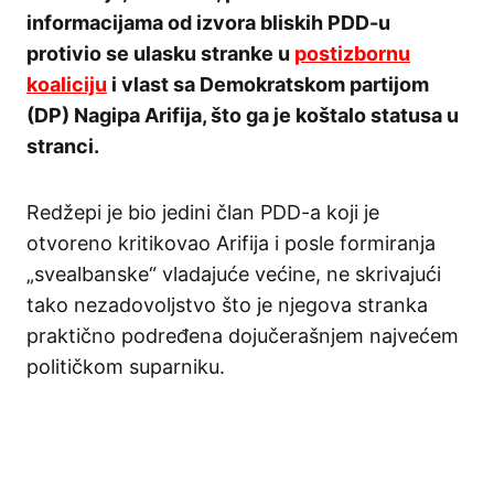
informacijama od izvora bliskih PDD-u
protivio se ulasku stranke u
postizbornu
koaliciju
i vlast sa Demokratskom partijom
(DP) Nagipa Arifija, što ga je koštalo statusa u
stranci.
Redžepi je bio jedini član PDD-a koji je
otvoreno kritikovao Arifija i posle formiranja
„svealbanske“ vladajuće većine, ne skrivajući
tako nezadovoljstvo što je njegova stranka
praktično podređena dojučerašnjem najvećem
političkom suparniku.