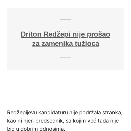
Driton Redžepi nije prošao
za zamenika tužioca
Redžepijevu kandidaturu nije podržala stranka,
kao ni njen predsednik, sa kojim već tada nije
bio u dobrim odnosima.