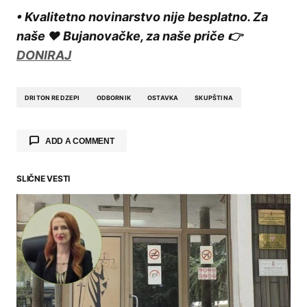
• Kvalitetno novinarstvo nije besplatno. Za
naše ❤️ Bujanovačke, za naše priče 👉
DONIRAJ
DRITON REDZEPI
ODBORNIK
OSTAVKA
SKUPŠTINA
ADD A COMMENT
SLIČNE VESTI
Your email address will not be published.
Required fields are marked
*
Comment
*