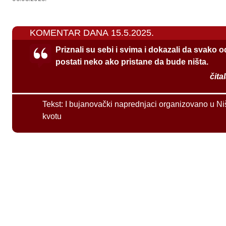
KOMENTAR DANA 15.5.2025.
Priznali su sebi i svima i dokazali da svako 
postati neko ako pristane da bude ništa.
čita
Tekst:
I bujanovački naprednjaci organizovano u Ni
kvotu