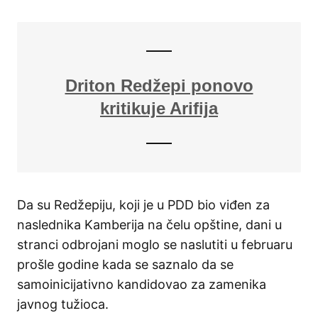
Driton Redžepi ponovo
kritikuje Arifija
Da su Redžepiju, koji je u PDD bio viđen za
naslednika Kamberija na čelu opštine, dani u
stranci odbrojani moglo se naslutiti u februaru
prošle godine kada se saznalo da se
samoinicijativno kandidovao za zamenika
javnog tužioca.