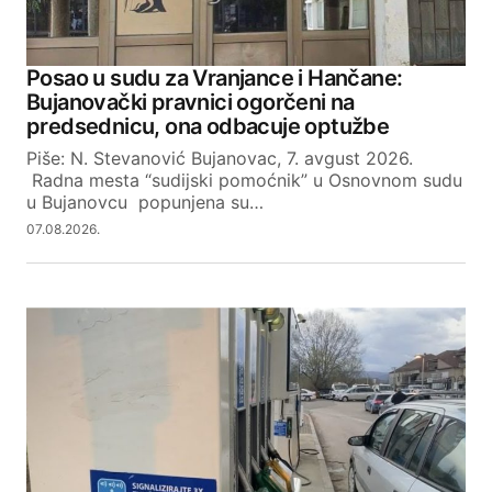
Your Name
Posao u sudu za Vranjance i Hančane:
Bujanovački pravnici ogorčeni na
Your E-mail
predsednicu, ona odbacuje optužbe
Piše: N. Stevanović Bujanovac, 7. avgust 2026.
Radna mesta “sudijski pomoćnik” u Osnovnom sudu
SUBMIT COMMENT
u Bujanovcu popunjena su…
07.08.2026.