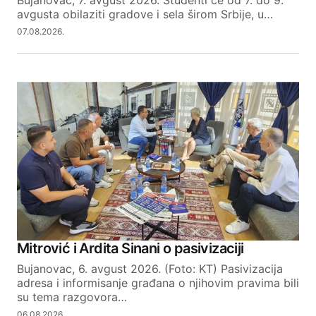
Bujanovac, 7. avgust 2026. Studenti će od 7. do 9.
avgusta obilaziti gradove i sela širom Srbije, u…
07.08.2026.
Mitrović i Ardita Sinani o pasivizaciji
Bujanovac, 6. avgust 2026. (Foto: KT) Pasivizacija
adresa i informisanje građana o njihovim pravima bili
su tema razgovora…
06.08.2026.