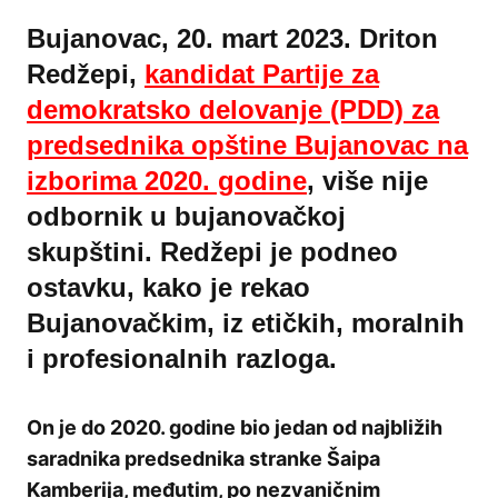
Bujanovac, 20. mart 2023. Driton
Redžepi,
kandidat Partije za
demokratsko delovanje (PDD) za
predsednika opštine Bujanovac na
izborima 2020. godine
, više nije
odbornik u bujanovačkoj
skupštini. Redžepi je podneo
ostavku, kako je rekao
Bujanovačkim, iz etičkih, moralnih
i profesionalnih razloga.
On je do 2020. godine bio jedan od najbližih
saradnika predsednika stranke Šaipa
Kamberija, međutim, po nezvaničnim