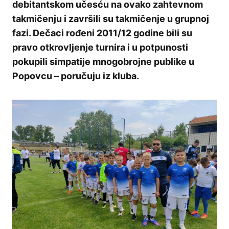
debitantskom učesću na ovako zahtevnom
takmičenju i završili su takmičenje u grupnoj
fazi. Dečaci rođeni 2011/12 godine bili su
pravo otkrovljenje turnira i u potpunosti
pokupili simpatije mnogobrojne publike u
Popovcu – poručuju iz kluba.