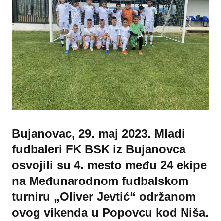
Bujanovac, 29. maj 2023. Mladi
fudbaleri FK BSK iz Bujanovca
osvojili su 4. mesto među 24 ekipe
na Međunarodnom fudbalskom
turniru „Oliver Jevtić“ održanom
ovog vikenda u Popovcu kod Niša.