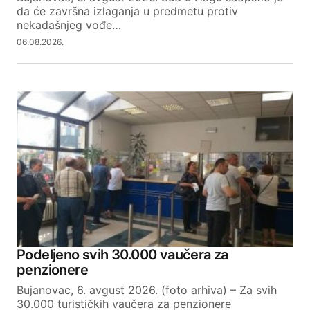
da će završna izlaganja u predmetu protiv
nekadašnjeg vođe…
06.08.2026.
Podeljeno svih 30.000 vaučera za
penzionere
Bujanovac, 6. avgust 2026. (foto arhiva) – Za svih
30.000 turističkih vaučera za penzionere