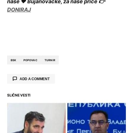
naše ❤️ Bujanovačke, za naše priče 👉
DONIRAJ
BSK
POPOVAC
TURNIR
ADD A COMMENT
SLIČNE VESTI
Your email address will not be published.
Required fields are marked
*
Comment
*