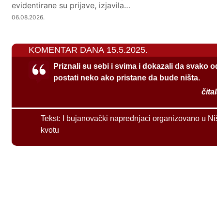
evidentirane su prijave, izjavila…
06.08.2026.
KOMENTAR DANA 15.5.2025.
Priznali su sebi i svima i dokazali da svako 
postati neko ako pristane da bude ništa.
čita
Tekst:
I bujanovački naprednjaci organizovano u Ni
kvotu