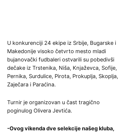
U konkurenciji 24 ekipe iz Srbije, Bugarske i
Makedonije visoko četvrto mesto mladi
bujanovački fudbaleri ostvarili su pobedivši
dečake iz Trstenika, Niša, Knjaževca, Sofije,
Pernika, Surdulice, Pirota, Prokuplja, Skoplja,
Zaječara i Paraćina.
Turnir je organizovan u čast tragično
poginulog Olivera Jevtića.
-Ovog vikenda dve selekcije našeg kluba,