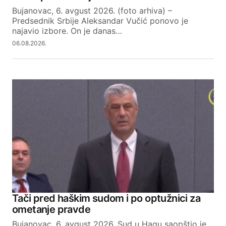
Bujanovac, 6. avgust 2026. (foto arhiva) –
Predsednik Srbije Aleksandar Vučić ponovo je
najavio izbore. On je danas…
06.08.2026.
Tači pred haškim sudom i po optužnici za
ometanje pravde
Bujanovac, 6. avgust 2026. Sud u Hagu saopštio je