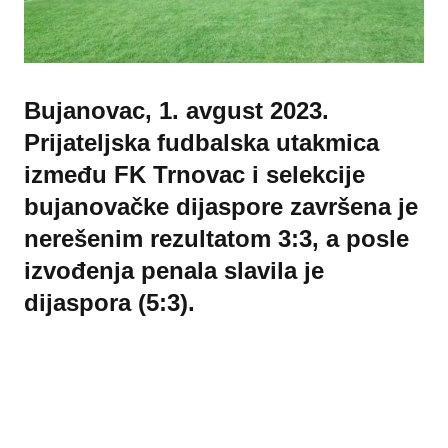
Bujanovac, 1. avgust 2023.
Prijateljska fudbalska utakmica
između FK Trnovac i selekcije
bujanovačke dijaspore završena je
nerešenim rezultatom 3:3, a posle
izvođenja penala slavila je
dijaspora (5:3).