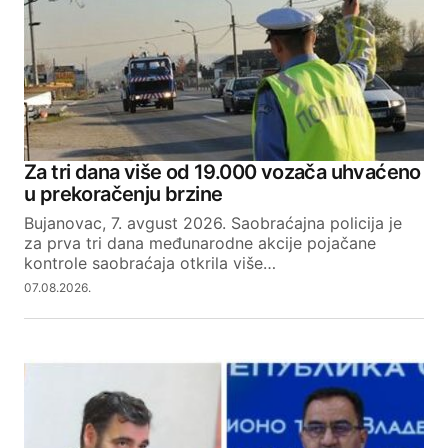
Comment
*
Your Name
Za tri dana više od 19.000 vozača uhvaćeno
u prekoračenju brzine
Your E-mail
Bujanovac, 7. avgust 2026. Saobraćajna policija je
za prva tri dana međunarodne akcije pojačane
kontrole saobraćaja otkrila više…
SUBMIT COMMENT
07.08.2026.