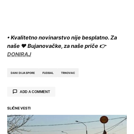
• Kvalitetno novinarstvo nije besplatno. Za
naše ❤️ Bujanovačke, za naše priče 👉
DONIRAJ
DANI DIJASPORE
FUDBAL
TRNOVAC
ADD A COMMENT
SLIČNE VESTI
Your email address will not be published.
Required fields are marked
*