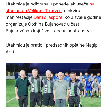
Utakmica je odigrana u ponedeljak uveče
na
stadionu u Velikom Trnovcu
, u okviru
manifestacije
Dani dijaspore
, koju svake godine
organizuje Opština Bujanovac u čast
Bujanovčana koji žive i rade u inostranstvu.
Utakmicu je pratio i predsednik opštine Nagip
Arifi.