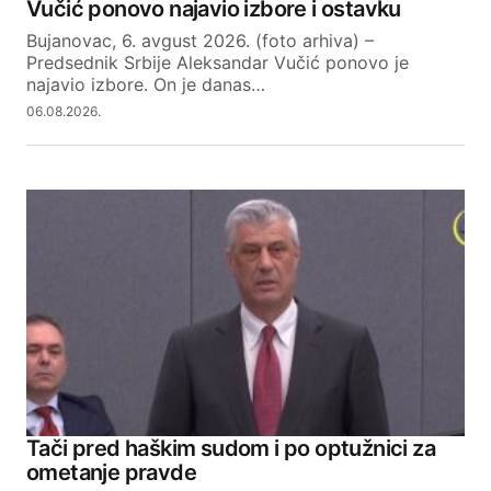
Vučić ponovo najavio izbore i ostavku
Bujanovac, 6. avgust 2026. (foto arhiva) –
Predsednik Srbije Aleksandar Vučić ponovo je
najavio izbore. On je danas…
06.08.2026.
Tači pred haškim sudom i po optužnici za
ometanje pravde