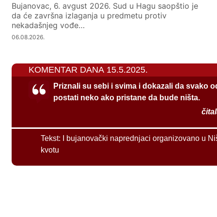
Bujanovac, 6. avgust 2026. Sud u Hagu saopštio je
da će završna izlaganja u predmetu protiv
nekadašnjeg vođe…
06.08.2026.
KOMENTAR DANA 15.5.2025.
Priznali su sebi i svima i dokazali da svako 
postati neko ako pristane da bude ništa.
čita
Tekst:
I bujanovački naprednjaci organizovano u Ni
kvotu