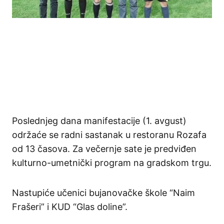
Poslednjeg dana manifestacije (1. avgust)
održaće se radni sastanak u restoranu Rozafa
od 13 časova. Za večernje sate je predviđen
kulturno-umetnički program na gradskom trgu.
Nastupiće učenici bujanovačke škole “Naim
Frašeri” i KUD “Glas doline”.