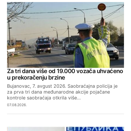
Za tri dana više od 19.000 vozača uhvaćeno
u prekoračenju brzine
Bujanovac, 7. avgust 2026. Saobraćajna policija je
za prva tri dana međunarodne akcije pojačane
kontrole saobraćaja otkrila više…
07.08.2026.