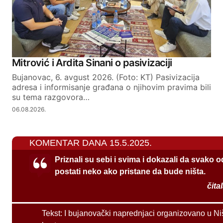
Mitrović i Ardita Sinani o pasivizaciji
Bujanovac, 6. avgust 2026. (Foto: KT) Pasivizacija
adresa i informisanje građana o njihovim pravima bili
su tema razgovora…
06.08.2026.
KOMENTAR DANA 15.5.2025.
Priznali su sebi i svima i dokazali da svako 
postati neko ako pristane da bude ništa.
čita
Tekst:
I bujanovački naprednjaci organizovano u Ni