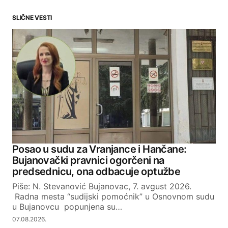
SLIČNE VESTI
Your email address will not be published.
Required fields are marked
*
Comment
*
Your Name
Posao u sudu za Vranjance i Hančane:
Bujanovački pravnici ogorčeni na
Your E-mail
predsednicu, ona odbacuje optužbe
Piše: N. Stevanović Bujanovac, 7. avgust 2026.
Radna mesta “sudijski pomoćnik” u Osnovnom sudu
SUBMIT COMMENT
u Bujanovcu popunjena su…
07.08.2026.