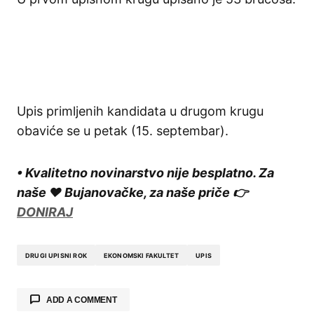
Upis primljenih kandidata u drugom krugu
obaviće se u petak (15. septembar).
• Kvalitetno novinarstvo nije besplatno. Za
naše ❤️ Bujanovačke, za naše priče 👉
DONIRAJ
DRUGI UPISNI ROK
EKONOMSKI FAKULTET
UPIS
ADD A COMMENT