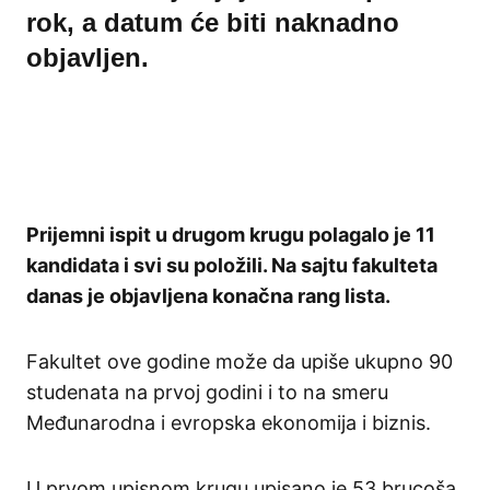
rok, a datum će biti naknadno
objavljen.
Prijemni ispit u drugom krugu polagalo je 11
kandidata i svi su položili. Na sajtu fakulteta
danas je objavljena konačna rang lista.
Fakultet ove godine može da upiše ukupno 90
studenata na prvoj godini i to na smeru
Međunarodna i evropska ekonomija i biznis.
U prvom upisnom krugu upisano je 53 brucoša.