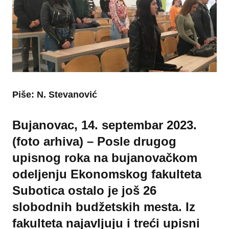
Piše: N. Stevanović
Bujanovac, 14. septembar 2023.
(foto arhiva) – Posle drugog
upisnog roka na bujanovačkom
odeljenju Ekonomskog fakulteta
Subotica ostalo je još 26
slobodnih budžetskih mesta. Iz
fakulteta najavljuju i treći upisni