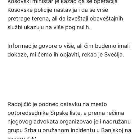
Kosovski ministar je kazao da se operacija
Kosovske policije nastavlja i da se vrše
pretrage terena, ali da izveštaji obaveštajnih
službi ukazuju na više poginulih.
Informacije govore o više, ali čim budemo imali
dokaze, mi ćemo ih objaviti, rekao je Svećlja.
Radojičić je podneo ostavku na mesto
potpredsednika Srpske liste, a prema rečima
njegovog advokata organizovao je i naoružanu
grupu Srba u oružanom incidentu u Banjskoj na
severu KiM.