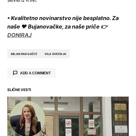
• Kvalitetno novinarstvo nije besplatno. Za
naše ❤️ Bujanovačke, za naše priče 👉
DONIRAJ
MILAN RADOJIČIĆ
VILA SVEĆNJA
ADD A COMMENT
SLIČNE VESTI
Your email address will not be published.
Required fields are marked
*
Comment
*