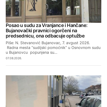
Your Name
Posao u sudu za Vranjance i Hančane:
Bujanovački pravnici ogorčeni na
Your E-mail
predsednicu, ona odbacuje optužbe
Piše: N. Stevanović Bujanovac, 7. avgust 2026.
Radna mesta “sudijski pomoćnik” u Osnovnom sudu
SUBMIT COMMENT
u Bujanovcu popunjena su…
07.08.2026.