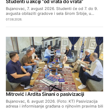
Studenti u akciji “od vrata do vrata”
Bujanovac, 7. avgust 2026. Studenti će od 7. do 9.
avgusta obilaziti gradove i sela širom Srbije, u…
07.08.2026.
Mitrović i Ardita Sinani o pasivizaciji
Bujanovac, 6. avgust 2026. (Foto: KT) Pasivizacija
adresa i informisanje građana o njihovim pravima bili