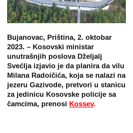
Bujanovac, Priština, 2. oktobar
2023. – Kosovski ministar
unutrašnjih poslova Dželjalj
Svećlja izjavio je da planira da vilu
Milana Radoičića, koja se nalazi na
jezeru Gazivode, pretvori u stanicu
za jedinicu Kosovske policije sa
čamcima, prenosi
Kossev
.