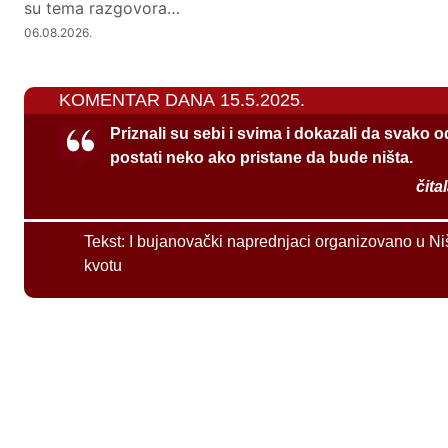
su tema razgovora…
06.08.2026.
KOMENTAR DANA 15.5.2025.
Priznali su sebi i svima i dokazali da svako 
postati neko ako pristane da bude ništa.
čita
Tekst:
I bujanovački naprednjaci organizovano u Ni
kvotu