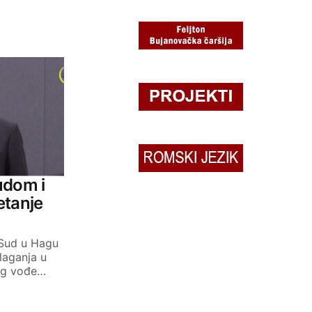
udom i
etanje
 Sud u Hagu
laganja u
eg vođe…