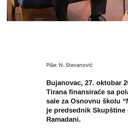
Piše: N. Stevanović
Bujanovac, 27. oktobar 20
Tirana finansiraće sa po
sale za Osnovnu školu “
je predsednik Skupštine
Ramadani.