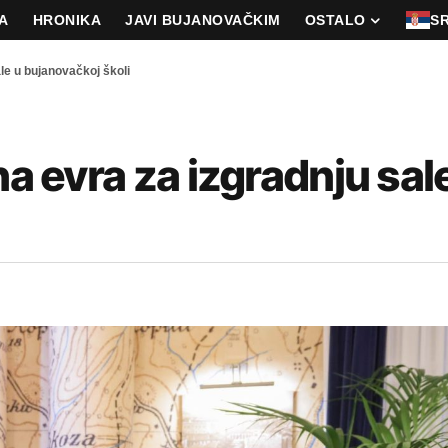
A
HRONIKA
JAVI BUJANOVAČKIM
OSTALO
S
ale u bujanovačkoj školi
na evra za izgradnju sal