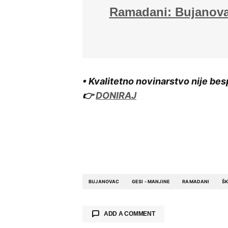
Ramadani: Bujanovac
• Kvalitetno novinarstvo nije bes
👉
DONIRAJ
BUJANOVAC
GESI - MANJINE
RAMADANI
ŠK
ADD A COMMENT