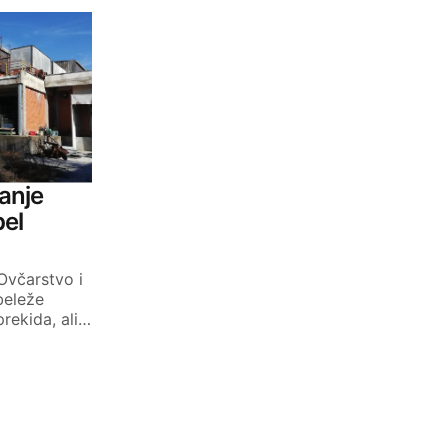
tanje
pel
Ovčarstvo i
beleže
rekida, ali…