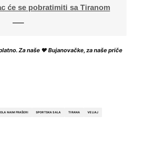
 će se pobratimiti sa Tiranom
platno. Za naše ❤️ Bujanovačke, za naše priče
OLA NAIM FRAŠERI
SPORTSKA SALA
TIRANA
VELIAJ