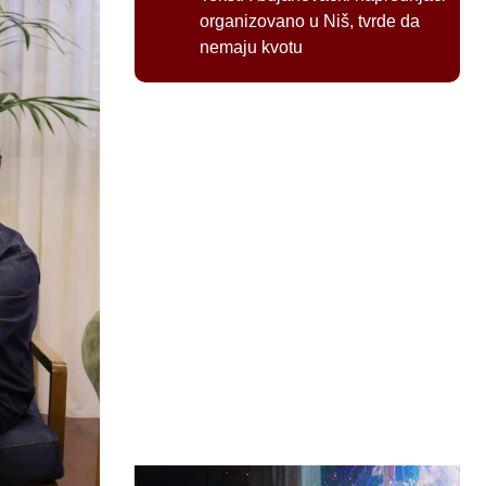
organizovano u Niš, tvrde da
nemaju kvotu