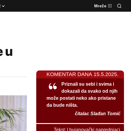
R
Mreže
e u
KOMENTAR DANA 15.5.2025.
Priznali su sebi i svima i
dokazali da svako od njih
može postati neko ako pristane
da bude ništa.
čitalac Slađan Tomić
Tekst:
I bujanovački naprednjaci