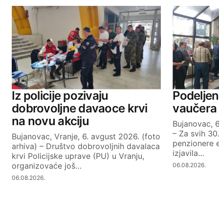
Iz policije pozivaju
Podeljen
dobrovoljne davaoce krvi
vaučera
na novu akciju
Bujanovac, 6
– Za svih 30
Bujanovac, Vranje, 6. avgust 2026. (foto
penzionere e
arhiva) – Društvo dobrovoljnih davalaca
izjavila…
krvi Policijske uprave (PU) u Vranju,
organizovaće još…
06.08.2026.
06.08.2026.