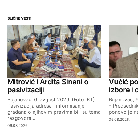
SLIČNE VESTI
Your email address will not be publ
Comment
*
Your Name
Mitrović i Ardita Sinani o
Vučić po
pasivizaciji
izbore i
Bujanovac, 6. avgust 2026. (Foto: KT)
Bujanovac, 6
SUBMIT COMMENT
Pasivizacija adresa i informisanje
– Predsednik
građana o njihovim pravima bili su tema
ponovo je na
razgovora…
06.08.2026.
06.08.2026.