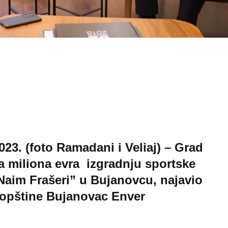
23. (foto Ramadani i Veliaj) – Grad
la miliona evra izgradnju sportske
Naim Frašeri” u Bujanovcu, najavio
 opštine Bujanovac Enver