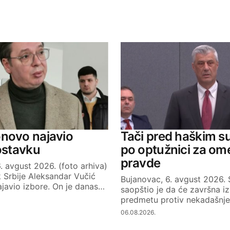
ished.
Required fields are marked
*
Your E-mail
novo najavio
Tači pred haškim s
 ostavku
po optužnici za om
pravde
. avgust 2026. (foto arhiva)
 Srbije Aleksandar Vučić
Bujanovac, 6. avgust 2026.
javio izbore. On je danas…
saopštio je da će završna iz
predmetu protiv nekadašnj
06.08.2026.