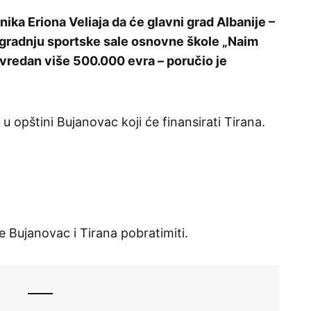
ika Eriona Veliaja da će glavni grad Albanije –
izgradnju sportske sale osnovne škole „Naim
 vredan više 500.000 evra – poručio je
 u opštini Bujanovac koji će finansirati Tirana.
e Bujanovac i Tirana pobratimiti.