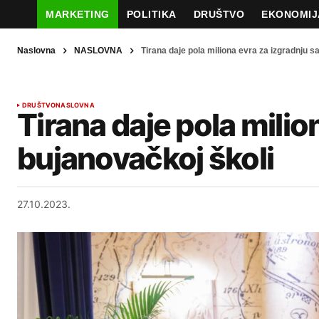
MARKETING
POLITIKA
DRUŠTVO
EKONOMIJ
Naslovna
NASLOVNA
Tirana daje pola miliona evra za izgradnju s
DRUŠTVO
NASLOVNA
Tirana daje pola milio
bujanovačkoj školi
27.10.2023.