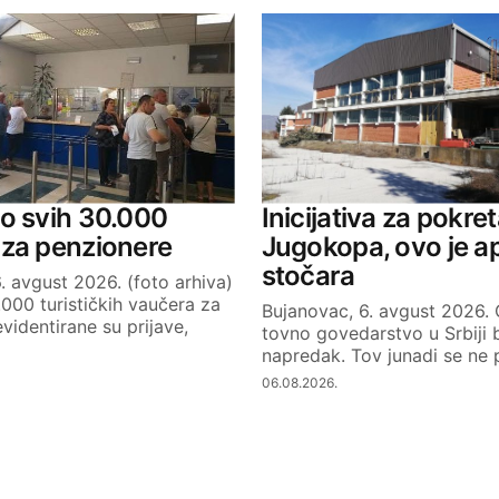
o svih 30.000
Inicijativa za pokre
 za penzionere
Jugokopa, ovo je a
stočara
. avgust 2026. (foto arhiva)
.000 turističkih vaučera za
Bujanovac, 6. avgust 2026. 
videntirane su prijave,
tovno govedarstvo u Srbiji 
napredak. Tov junadi se ne p
06.08.2026.