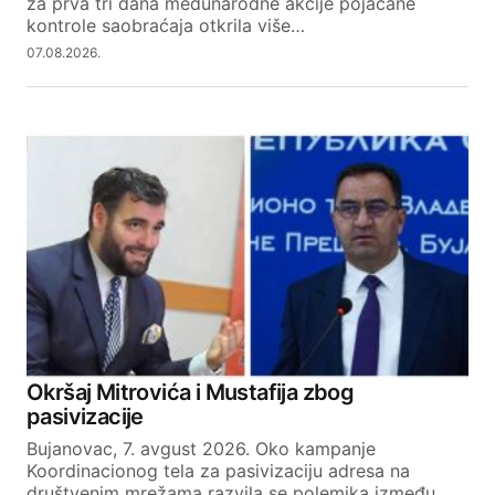
za prva tri dana međunarodne akcije pojačane
kontrole saobraćaja otkrila više…
07.08.2026.
Okršaj Mitrovića i Mustafija zbog
pasivizacije
Bujanovac, 7. avgust 2026. Oko kampanje
Koordinacionog tela za pasivizaciju adresa na
društvenim mrežama razvila se polemika između…