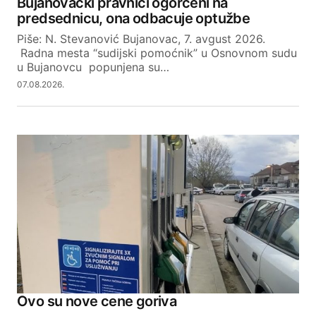
Bujanovački pravnici ogorčeni na
predsednicu, ona odbacuje optužbe
Piše: N. Stevanović Bujanovac, 7. avgust 2026.
Radna mesta “sudijski pomoćnik” u Osnovnom sudu
u Bujanovcu popunjena su…
07.08.2026.
Ovo su nove cene goriva