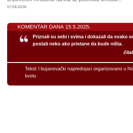
07.08.2026.
KOMENTAR DANA 15.5.2025.
Priznali su sebi i svima i dokazali da svako 
postati neko ako pristane da bude ništa.
čita
Tekst:
I bujanovački naprednjaci organizovano u Ni
kvotu