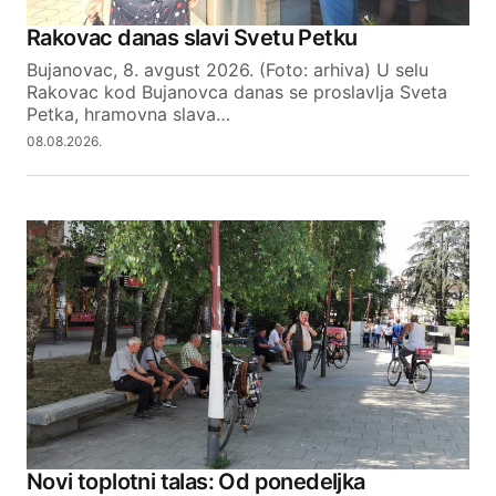
Your Name
Rakovac danas slavi Svetu Petku
Bujanovac, 8. avgust 2026. (Foto: arhiva) U selu
Your E-mail
Rakovac kod Bujanovca danas se proslavlja Sveta
Petka, hramovna slava…
08.08.2026.
SUBMIT COMMENT
Novi toplotni talas: Od ponedeljka