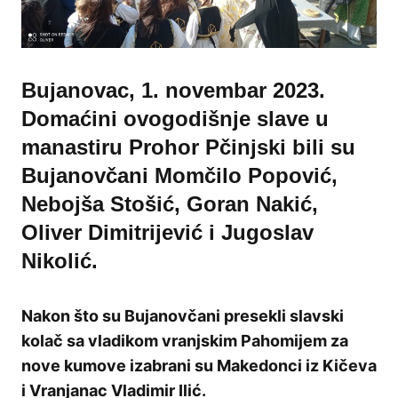
Bujanovac, 1. novembar 2023.
Domaćini ovogodišnje slave u
manastiru Prohor Pčinjski bili su
Bujanovčani Momčilo Popović,
Nebojša Stošić, Goran Nakić,
Oliver Dimitrijević i Jugoslav
Nikolić.
Nakon što su Bujanovčani presekli slavski
kolač sa vladikom vranjskim Pahomijem za
nove kumove izabrani su Makedonci iz Kičeva
i Vranjanac Vladimir Ilić.