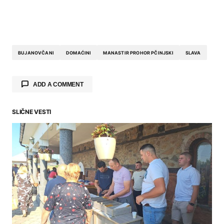
BUJANOVČANI
DOMAĆINI
MANASTIR PROHOR PČINJSKI
SLAVA
ADD A COMMENT
SLIČNE VESTI
Your email address will not be published.
Required fields are marked
*
Comment
*