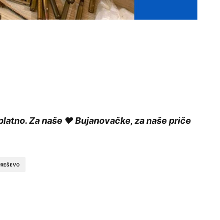
platno. Za naše ❤️ Bujanovačke, za naše priče
PREŠEVO