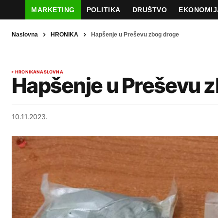
MARKETING
POLITIKA
DRUŠTVO
EKONOMIJ
Naslovna
HRONIKA
Hapšenje u Preševu zbog droge
HRONIKA
NASLOVNA
Hapšenje u Preševu 
10.11.2023.