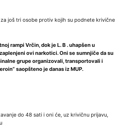
a još tri osobe protiv kojih su podnete krivične
atnoj rampi Vrčin, dok je L. B . uhapšen u
 zaplenjeni ovi narkotici. Oni se sumnjiče da su
nalne grupe organizovali, transportovali i
heroin” saopšteno je danas iz MUP.
anje do 48 sati i oni će, uz krivičnu prijavu,
u