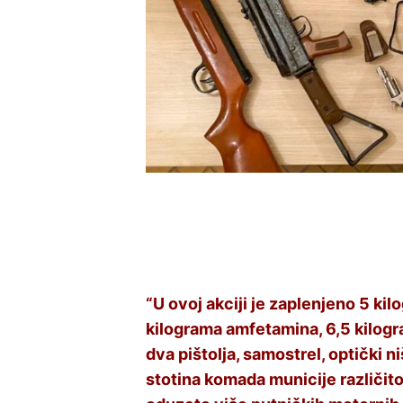
“U ovoj akciji je zaplenjeno 5 ki
kilograma amfetamina, 6,5 kilog
dva pištolja, samostrel, optički n
stotina komada municije različito