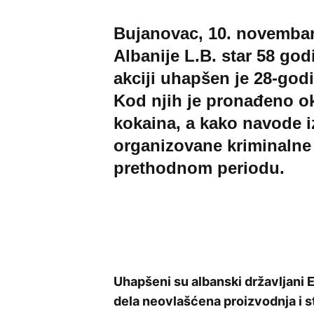
Bujanovac, 10. novembar 
Albanije L.B. star 58 god
akciji uhapšen je 28-god
Kod njih je pronađeno o
kokaina, a kako navode i
organizovane kriminalne g
prethodnom periodu.
Uhapšeni su albanski državljani E. 
dela neovlašćena proizvodnja i s