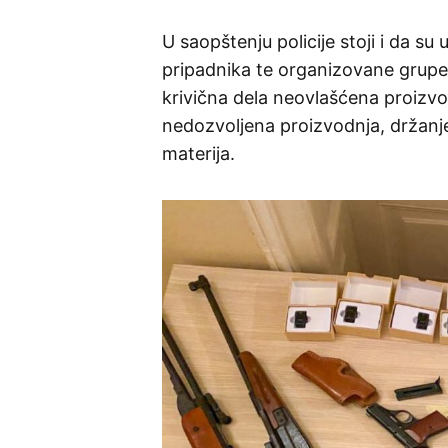
U saopštenju policije stoji i da s
pripadnika te organizovane grupe – 
krivična dela neovlašćena proizvod
nedozvoljena proizvodnja, držanje
materija.