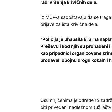
radi vršenja krivičnih dela.
Iz MUP-a saopštavaju da se traga z
prijave za ista krivična dela.
“Policija je uhapsila E. S. na napl
Preševu i kod njih su pronađeni i
kao pripadnici organizovane krimi
prodavali opojnu drogu kokain i 
Osumnjičenima je određeno zadržav
biti privedeni nadležnom tužilaštv