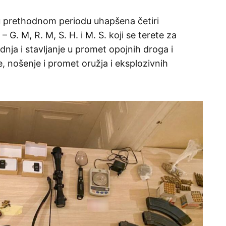
u u prethodnom periodu uhapšena četiri
G. M, R. M, S. H. i M. S. koji se terete za
nja i stavljanje u promet opojnih droga i
, nošenje i promet oružja i eksplozivnih