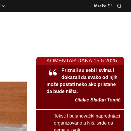
R
Mreže
KOMENTAR DANA 15.5.2025.
Priznali su sebi i svima i
dokazali da svako od njih
može postati neko ako pristane
da bude ništa.
čitalac Slađan Tomić
Tekst:
I bujanovački naprednjaci
organizovano u Niš, tvrde da
nemaju kvotu