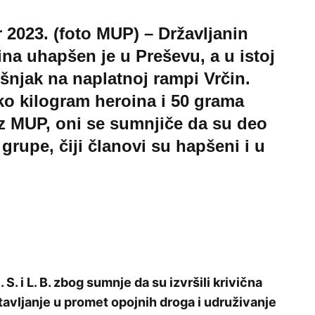
2023. (foto MUP) – Državljanin
ina uhapšen je u Preševu, a u istoj
išnjak na naplatnoj rampi Vrčin.
ko kilogram heroina i 50 grama
z MUP, oni se sumnjiče da su deo
rupe, čiji članovi su hapšeni i u
S. i L. B. zbog sumnje da su izvršili krivična
tavljanje u promet opojnih droga i udruživanje