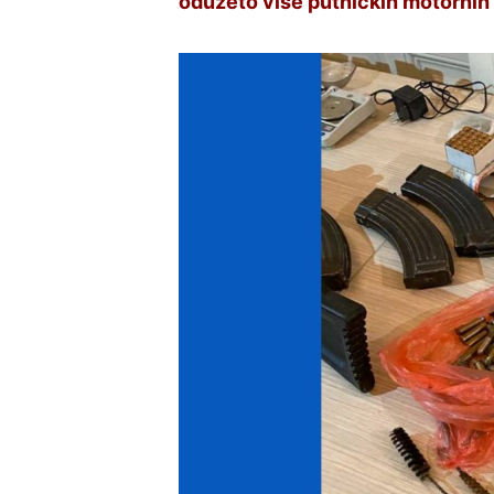
oduzeto više putničkih motornih vo