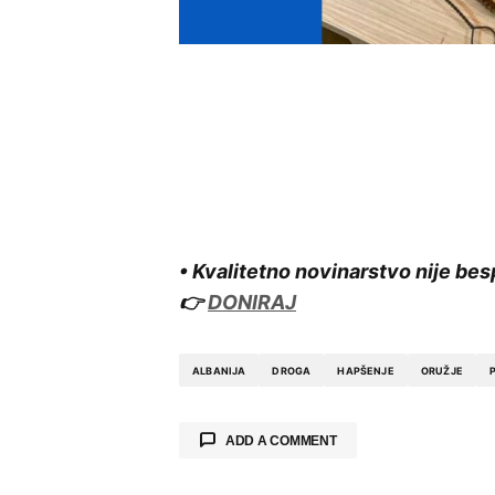
• Kvalitetno novinarstvo nije bes
👉
DONIRAJ
ALBANIJA
DROGA
HAPŠENJE
ORUŽJE
ADD A COMMENT