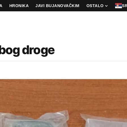
A
HRONIKA
JAVI BUJANOVAČKIM
OSTALO
S
zbog droge