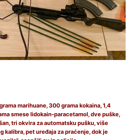
lograma marihuane, 300 grama kokaina, 1,4
rama smese lidokain-paracetamol, dve puške,
išan, tri okvira za automatsku pušku, više
g kalibra, pet uređaja za praćenje, dok je