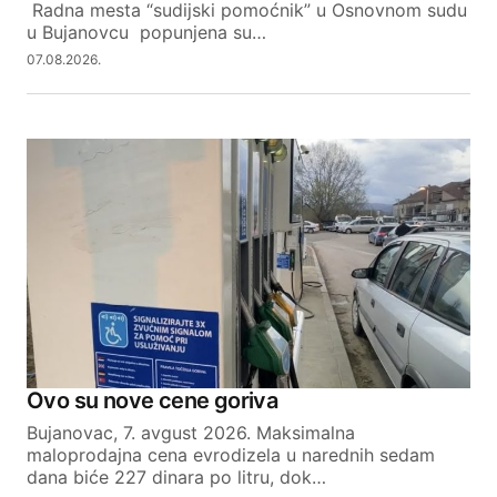
Radna mesta “sudijski pomoćnik” u Osnovnom sudu
SUBMIT COMMENT
u Bujanovcu popunjena su…
07.08.2026.
Ovo su nove cene goriva
Bujanovac, 7. avgust 2026. Maksimalna
maloprodajna cena evrodizela u narednih sedam
dana biće 227 dinara po litru, dok…