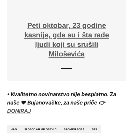
Peti oktobar, 23 godine
kasnije, gde su i šta rade
ljudi koji su srušili
Miloševića
• Kvalitetno novinarstvo nije besplatno. Za
naše ❤️ Bujanovačke, za naše priče 👉
DONIRAJ
HAG
SLOBODAN MILOŠEVIĆ
SPOMEN SOBA
SPS