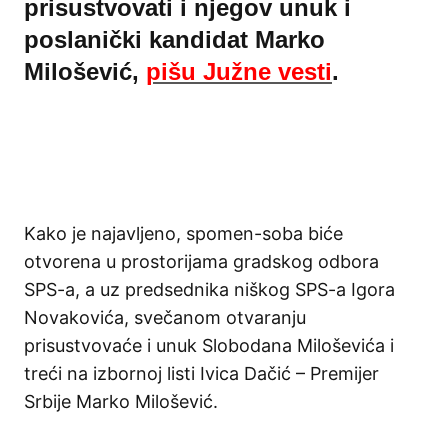
prisustvovati i njegov unuk i
poslanički kandidat Marko
Milošević,
pišu Južne vesti
.
Kako je najavljeno, spomen-soba biće
otvorena u prostorijama gradskog odbora
SPS-a, a uz predsednika niškog SPS-a Igora
Novakovića, svečanom otvaranju
prisustvovaće i unuk Slobodana Miloševića i
treći na izbornoj listi Ivica Dačić – Premijer
Srbije Marko Milošević.