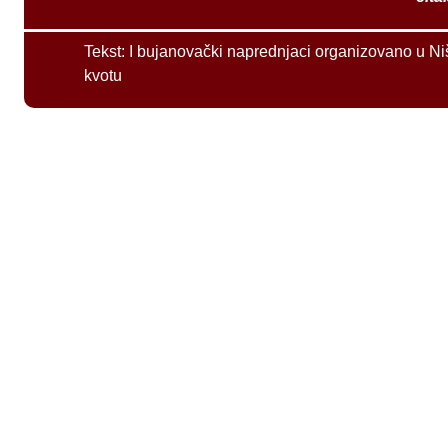
Tekst:
I bujanovački naprednjaci organizovano u Ni
kvotu