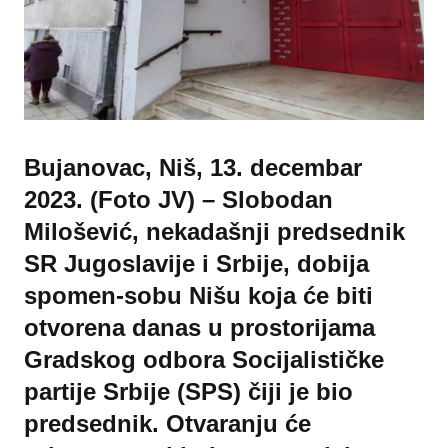
Bujanovac, Niš, 13. decembar
2023. (Foto JV) – Slobodan
Milošević, nekadašnji predsednik
SR Jugoslavije i Srbije, dobija
spomen-sobu Nišu koja će biti
otvorena danas u prostorijama
Gradskog odbora Socijalističke
partije Srbije (SPS) čiji je bio
predsednik. Otvaranju će