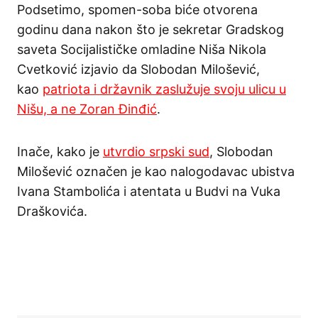
Podsetimo, spomen-soba biće otvorena
godinu dana nakon što je sekretar Gradskog
saveta Socijalističke omladine Niša Nikola
Cvetković izjavio da Slobodan Milošević,
kao
patriota i državnik zaslužuje svoju ulicu u
Nišu, a ne Zoran Đinđić
.
Inače, kako je
utvrdio srpski sud
, Slobodan
Milošević označen je kao nalogodavac ubistva
Ivana Stambolića i atentata u Budvi na Vuka
Draškovića.