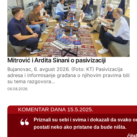
Mitrović i Ardita Sinani o pasivizaciji
Bujanovac, 6. avgust 2026. (Foto: KT) Pasivizacija
adresa i informisanje građana o njihovim pravima bili
su tema razgovora…
06.08.2026.
KOMENTAR DANA 15.5.2025.
Priznali su sebi i svima i dokazali da svako 
postati neko ako pristane da bude ništa.
čita