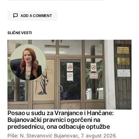
ADD A COMMENT
SLIČNE VESTI
Your email address will not be published.
Required fields are marked
*
Comment
*
Your Name
Posao u sudu za Vranjance i Hančane:
Bujanovački pravnici ogorčeni na
Your E-mail
predsednicu, ona odbacuje optužbe
Piše: N. Stevanović Bujanovac, 7. avgust 2026.