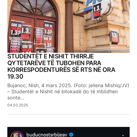
STUDENTËT E NISHIT THIRRJE
QYTETARËVE TË TUBOHEN PARA
KORRESPODENTURËS SË RTS NË ORA
19.30
Bujanoc, Nish, 4 mars 2025. (Foto: jellena Mishiq/JV)
– Studentët e Nishit në bllokadë do të mblidhen
sonte…
04.03.2025.