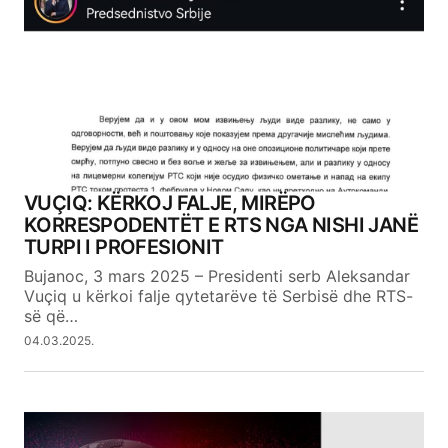
VUÇIQ: KËRKOJ FALJE, MIRËPO
KORRESPODENTËT E RTS NGA NISHI JANË
TURPI I PROFESIONIT
Bujanoc, 3 mars 2025 – Presidenti serb Aleksandar
Vuçiq u kërkoi falje qytetarëve të Serbisë dhe RTS-
së që…
04.03.2025.