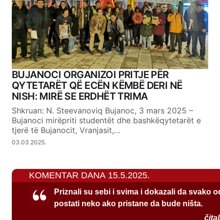
BUJANOCI ORGANIZOI PRITJE PËR
QYTETARËT QË ECËN KËMBË DERI NË
NISH: MIRË SE ERDHËT TRIMA
Shkruan: N. Steevanoviq Bujanoc, 3 mars 2025 –
Bujanoci mirëpriti studentët dhe bashkëqytetarët e
tjerë të Bujanocit, Vranjasit,…
03.03.2025.
KOMENTAR DANA 15.5.2025.
Priznali su sebi i svima i dokazali da svako 
postati neko ako pristane da bude ništa.
čita