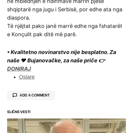
në mbledhjen e ndihmave marrin pjesë
shqiptarë nga jugu i Serbisë, por edhe ata nga
diaspora.
Të njëjtat pako janë marrë edhe nga fshatarët
e Konçulit pak ditë më parë.
• Kvalitetno novinarstvo nije besplatno. Za
naše ❤️ Bujanovačke, za naše priče 👉
DONIRAJ
Oslare
ADD A COMMENT
SLIČNE VESTI
Your email address will not be published.
Required fields are marked
*