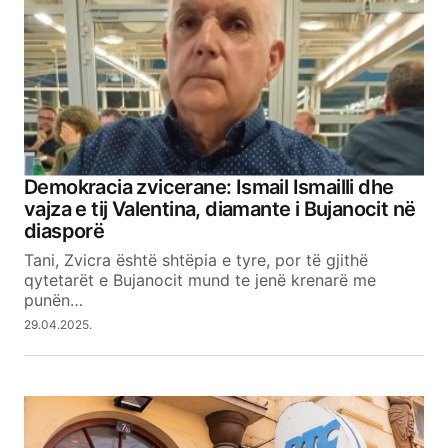
Comment
*
Your Name
Demokracia zvicerane: Ismail Ismailli dhe
vajza e tij Valentina, diamante i Bujanocit në
Your E-mail
diasporë
Tani, Zvicra është shtëpia e tyre, por të gjithë
qytetarët e Bujanocit mund te jenë krenarë me
SUBMIT COMMENT
punën…
29.04.2025.