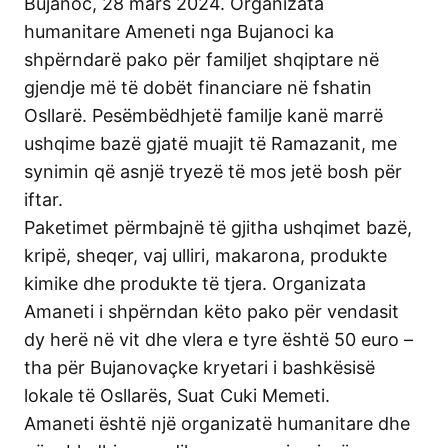
Bujanoc, 28 mars 2024. Organizata
humanitare Ameneti nga Bujanoci ka
shpërndarë pako për familjet shqiptare në
gjendje më të dobët financiare në fshatin
Osllarë. Pesëmbëdhjetë familje kanë marrë
ushqime bazë gjatë muajit të Ramazanit, me
synimin që asnjë tryezë të mos jetë bosh për
iftar.
Paketimet përmbajnë të gjitha ushqimet bazë,
kripë, sheqer, vaj ulliri, makarona, produkte
kimike dhe produkte të tjera. Organizata
Amaneti i shpërndan këto pako për vendasit
dy herë në vit dhe vlera e tyre është 50 euro –
tha për Bujanovaçke kryetari i bashkësisë
lokale të Osllarës, Suat Cuki Memeti.
Amaneti është një organizatë humanitare dhe