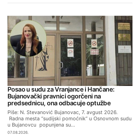
Posao u sudu za Vranjance i Hančane:
Bujanovački pravnici ogorčeni na
predsednicu, ona odbacuje optužbe
Piše: N. Stevanović Bujanovac, 7. avgust 2026.
Radna mesta “sudijski pomoćnik” u Osnovnom sudu
u Bujanovcu popunjena su…
07.08.2026.