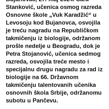
Stanković, učenica osmog razreda
Osnovne škole „Vuk Karadžić“ u
Levosoju kod Bujanovca, osvojila
je treću nagradu na Republičkom
takmičenju iz biologije, održanom
prošle nedelje u Beogradu, dok je
Petra Stojanović, učenica sedmog
razreda, osvojila treće mesto i
specijalnu drugu nagradu za rad iz
biologije na 66. Državnom
takmičenju talentovanih učenika
osnovnih škola Srbije, održanomu
subotu u Pančevu.