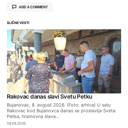
ADD A COMMENT
SLIČNE VESTI
Your email address will not be published.
Required fields are marked
*
Comment
*
Your Name
Rakovac danas slavi Svetu Petku
Bujanovac, 8. avgust 2026. (Foto: arhiva) U selu
Your E-mail
Rakovac kod Bujanovca danas se proslavlja Sveta
Petka, hramovna slava…
08.08.2026.
SUBMIT COMMENT