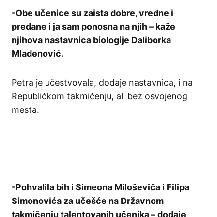
-Obe učenice su zaista dobre, vredne i
predane i ja sam ponosna na njih – kaže
njihova nastavnica biologije Daliborka
Mladenović.
Petra je učestvovala, dodaje nastavnica, i na
Republičkom takmičenju, ali bez osvojenog
mesta.
-Pohvalila bih i Simeona Miloševiča i Filipa
Simonovića za učešće na Državnom
takmičenju talentovanih učenika – dodaje