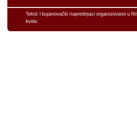
Tekst:
I bujanovački naprednjaci organizovano u Ni
kvotu