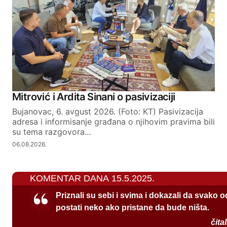
Mitrović i Ardita Sinani o pasivizaciji
Bujanovac, 6. avgust 2026. (Foto: KT) Pasivizacija
adresa i informisanje građana o njihovim pravima bili
su tema razgovora…
06.08.2026.
KOMENTAR DANA 15.5.2025.
Priznali su sebi i svima i dokazali da svako 
postati neko ako pristane da bude ništa.
čita