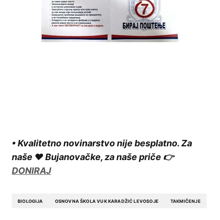
• Kvalitetno novinarstvo nije besplatno. Za
naše ❤️ Bujanovačke, za naše priče 👉
DONIRAJ
BIOLOGIJA
OSNOVNA ŠKOLA VUK KARADŽIĆ LEVOSOJE
TAKMIČENJE