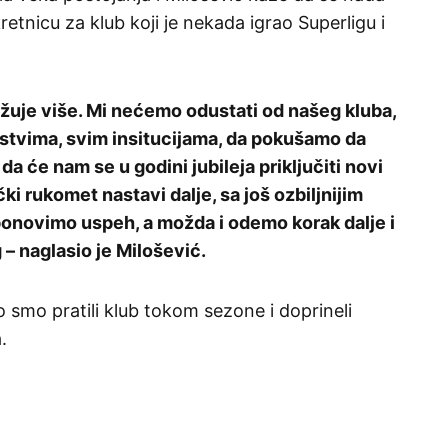
retnicu za klub koji je nekada igrao Superligu i
žuje više. Mi nećemo odustati od našeg kluba,
rstvima, svim insitucijama, da pokušamo da
a će nam se u godini jubileja priključiti novi
ki rukomet nastavi dalje, sa još ozbiljnijim
ponovimo uspeh, a možda i odemo korak dalje i
 – naglasio je Milošević.
 smo pratili klub tokom sezone i doprineli
.