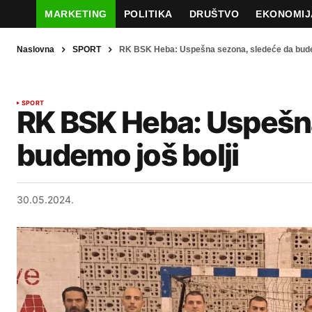
MARKETING
POLITIKA
DRUŠTVO
EKONOMIJ
Naslovna
SPORT
RK BSK Heba: Uspešna sezona, sledeće da bude
SPORT
RK BSK Heba: Uspešna
budemo još bolji
30.05.2024.