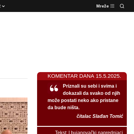
R
Mreže
KOMENTAR DANA 15.5.2025.
Priznali su sebi i svima i
dokazali da svako od njih
može postati neko ako pristane
da bude ništa.
čitalac Slađan Tomić
Tekst:
I bujanovački naprednjaci