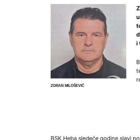
Z
u
t
d
i
B
t
r
ZORAN MILOŠEVIĆ
BSK Heba sledeće godine slavi pol