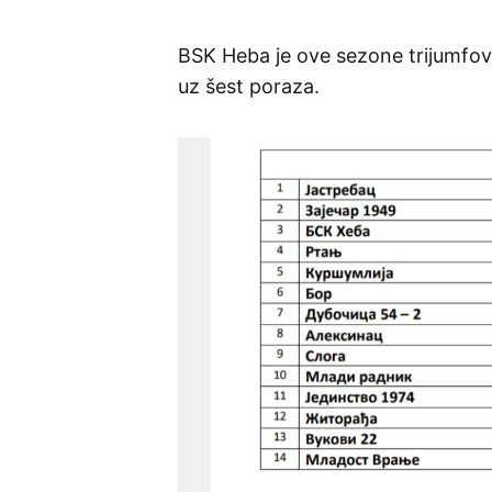
BSK Heba je ove sezone trijumfo
uz šest poraza.