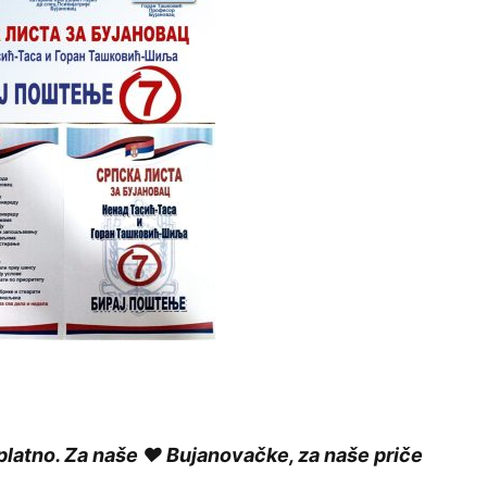
platno. Za naše ❤️ Bujanovačke, za naše priče