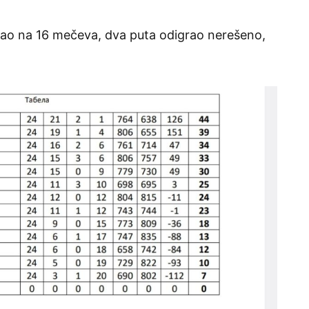
vao na 16 mečeva, dva puta odigrao nerešeno,