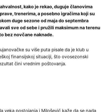
ahvalnost, kako je rekao, duguje članovima
prave, trenerima, a posebno igračima koji su
okom duge sezone od maja do septembra
avali sve od sebe i pružili maksimum na terenu
 to bez novčane naknade.
ujanovačke su više puta pisale da je klub u
eškoj finansijskoj situaciji, što ovosezonski
ezultat čini vrednim poštovanja.
a veka postojanja i Milošević kaže da se nada