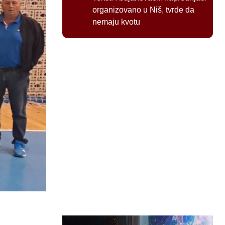
organizovano u Niš, tvrde da
nemaju kvotu