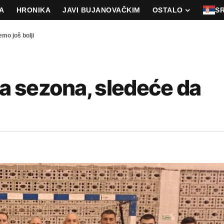
A
HRONIKA
JAVI BUJANOVAČKIM
OSTALO
S
mo još bolji
 sezona, sledeće da