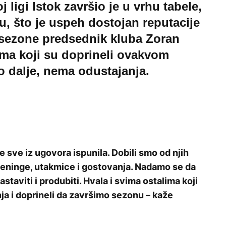
ligi Istok završio je u vrhu tabele,
, što je uspeh dostojan reputacije
 sezone predsednik kluba Zoran
ima koji su doprineli ovakvom
o dalje, nema odustajanja.
e sve iz ugovora ispunila. Dobili smo od njih
reninge, utakmice i gostovanja. Nadamo se da
taviti i produbiti. Hvala i svima ostalima koji
a i doprineli da završimo sezonu – kaže