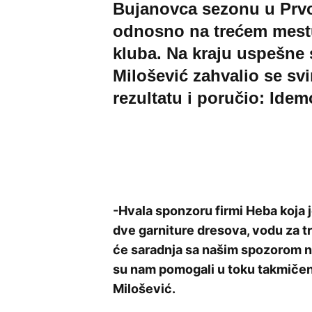
Bujanovca sezonu u Prvoj 
odnosno na trećem mestu
kluba. Na kraju uspešne
Milošević zahvalio se sv
rezultatu i poručio: Idem
-Hvala sponzoru firmi Heba koja j
dve garniture dresova, vodu za t
će saradnja sa našim spozorom nas
su nam pomogali u toku takmičenj
Milošević.