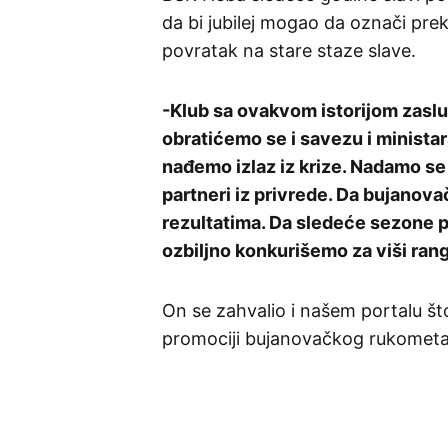
da bi jubilej mogao da označi prek
povratak na stare staze slave.
-Klub sa ovakvom istorijom zaslu
obratićemo se i savezu i minista
nađemo izlaz iz krize. Nadamo se d
partneri iz privrede. Da bujanovač
rezultatima. Da sledeće sezone 
ozbiljno konkurišemo za viši rang
On se zahvalio i našem portalu što
promociji bujanovačkog rukometa