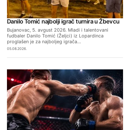
Your Name
Danilo Tomić najbolji igrač turnira u Žbevcu
Bujanovac, 5. avgust 2026. Mladi i talentovani
Your E-mail
fudbaler Danilo Tomić (Željci) iz Lopardinca
proglašen je za najboljeg igrača…
05.08.2026.
SUBMIT COMMENT