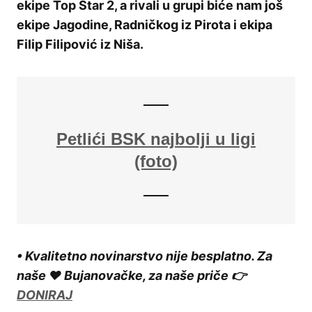
ekipe Top Star 2, a rivali u grupi biće nam još
ekipe Jagodine, Radničkog iz Pirota i ekipa
Filip Filipović iz Niša.
Petlići BSK najbolji u ligi
(foto)
• Kvalitetno novinarstvo nije besplatno. Za
naše ❤️ Bujanovačke, za naše priče 👉
DONIRAJ