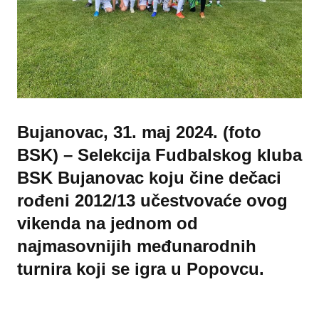
Bujanovac, 31. maj 2024. (foto
BSK) – Selekcija Fudbalskog kluba
BSK Bujanovac koju čine dečaci
rođeni 2012/13 učestvovaće ovog
vikenda na jednom od
najmasovnijih međunarodnih
turnira koji se igra u Popovcu.