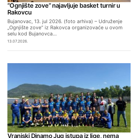
“Ognjište zove” najavljuje basket turnir u
Rakovcu
Bujanovac, 13. jul 2026. (foto arhiva) – Udruženje
„Ognjište zove“ iz Rakovca organizovaće u ovom
selu kod Bujanovca…
13.07.2026.
Vranjski Dinamo Jug istupa iz lige, nema