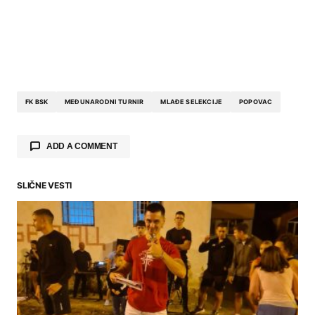
FK BSK
MEĐUNARODNI TURNIR
MLAĐE SELEKCIJE
POPOVAC
ADD A COMMENT
SLIČNE VESTI
Your email address will not be published.
Required fields are marked
*
Comment
*