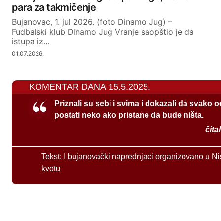
para za takmičenje
Bujanovac, 1. jul 2026. (foto Dinamo Jug) –
Fudbalski klub Dinamo Jug Vranje saopštio je da
istupa iz…
01.07.2026.
KOMENTAR DANA 15.5.2025.
Priznali su sebi i svima i dokazali da svako 
postati neko ako pristane da bude ništa.
čita
Tekst:
I bujanovački naprednjaci organizovano u Ni
kvotu