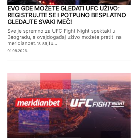
EVO GDE MOŽETE GLEDATI UFC UŽIVO:
REGISTRUJTE SE I POTPUNO BESPLATNO
GLEDAJTE SVAKI MEČ!
Sve je spremno za UFC Fight Night spektakl u
Beogradu, a ovajdogađaj uživo možete pratiti na
meridianbet.rs sajtu…
01.08.2026.