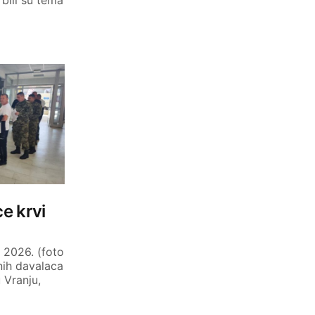
e krvi
 2026. (foto
nih davalaca
 Vranju,