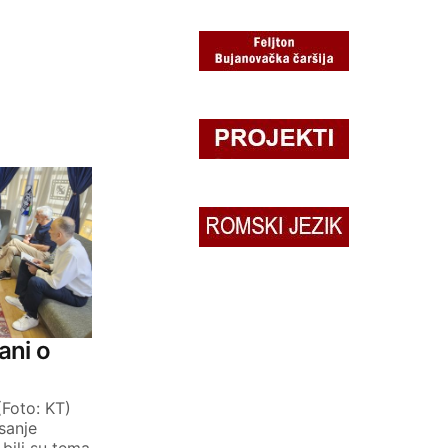
ani o
(Foto: KT)
sanje
bili su tema