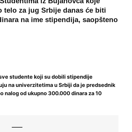
 Studentima iz Bujanovca koje
telo za jug Srbije danas će biti
dinara na ime stipendija, saopšteno
e studente koji su dobili stipendije
uju na univerzitetima u Srbiji da je predsednik
o nalog od ukupno 300.000 dinara za 10