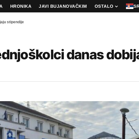
A
HRONIKA
JAVI BUJANOVAČKIM
OSTALO
S
aju stipendije
ednjoškolci danas dobij