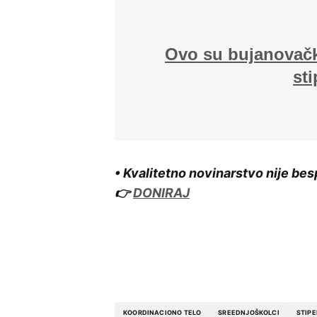
Ovo su bujanovački
sti
• Kvalitetno novinarstvo nije bes
👉
DONIRAJ
KOORDINACIONO TELO
SREEDNJOŠKOLCI
STIPE