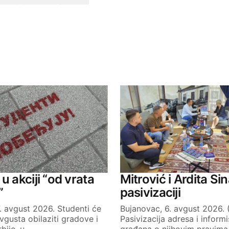
ished.
Required fields are marked
*
Your E-mail
u akciji “od vrata
Mitrović i Ardita Sin
”
pasivizaciji
. avgust 2026. Studenti će
Bujanovac, 6. avgust 2026. 
avgusta obilaziti gradove i
Pasivizacija adresa i informi
rbije, u…
građana o njihovim pravima 