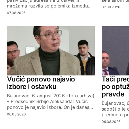
mrežama razvila se polemika između…
07.08.2026.
07.08.2026.
Vučić ponovo najavio
Tači pre
izbore i ostavku
po optuž
pravde
Bujanovac, 6. avgust 2026. (foto arhiva)
– Predsednik Srbije Aleksandar Vučić
Bujanovac, 
ponovo je najavio izbore. On je danas…
saopštio je 
predmetu pr
06.08.2026.
06.08.2026.