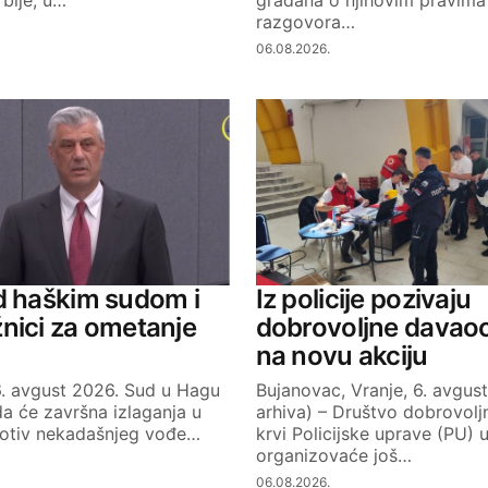
razgovora…
06.08.2026.
d haškim sudom i
Iz policije pozivaju
nici za ometanje
dobrovoljne davaoc
na novu akciju
6. avgust 2026. Sud u Hagu
Bujanovac, Vranje, 6. avgust
da će završna izlaganja u
arhiva) – Društvo dobrovolj
otiv nekadašnjeg vođe…
krvi Policijske uprave (PU) u
organizovaće još…
06.08.2026.