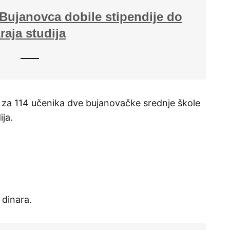
z Bujanovca dobile stipendije do
raja studija
a za 114 učenika dve bujanovačke srednje škole
ija.
 dinara.