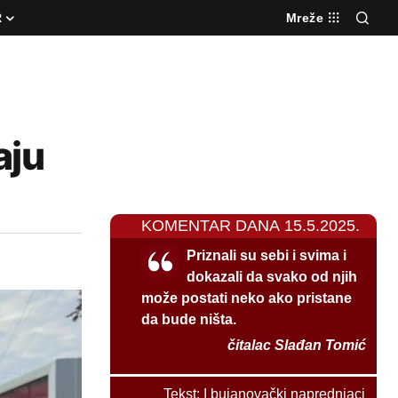
R
Mreže
aju
KOMENTAR DANA 15.5.2025.
Priznali su sebi i svima i
dokazali da svako od njih
može postati neko ako pristane
da bude ništa.
čitalac Slađan Tomić
Tekst:
I bujanovački naprednjaci