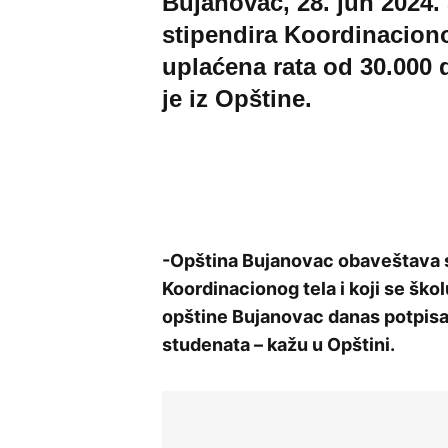
Bujanovac, 28. jun 2024.
stipendira Koordinaciono 
uplaćena rata od 30.000 
je iz Opštine.
-Opština Bujanovac obaveštava sv
Koordinacionog tela i koji se škol
opštine Bujanovac danas potpisa
studenata – kažu u Opštini.