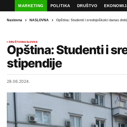
MARKETING
POLITIKA
DRUŠTVO
EKONOMIJ
Naslovna
NASLOVNA
Opština: Studenti i srednjoškolci danas dobij
DRUŠTVO
NASLOVNA
Opština: Studenti i sr
stipendije
28.06.2024.