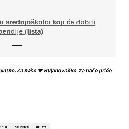
 srednjoškolci koji će dobiti
pendije (lista)
platno. Za naše ❤️ Bujanovačke, za naše priče
NDIJE
STUDENTI
UPLATA