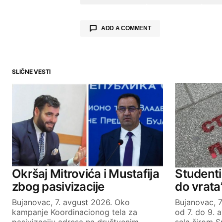
ADD A COMMENT
SLIČNE VESTI
Your email address will not be publ
Comment
*
Your Name
Okršaj Mitrovića i Mustafija
Studenti 
zbog pasivizacije
do vrata
Bujanovac, 7. avgust 2026. Oko
Bujanovac, 7
SUBMIT COMMENT
kampanje Koordinacionog tela za
od 7. do 9. 
pasivizaciju adresa na društvenim
sela širom S