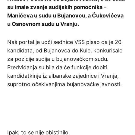
su imale zvanje sudijskih pomoćnika –
Manićeva u sudu u Bujanovcu, a Ćukovićeva
u Osnovnom sudu u Vranju.
Naš portal je uoči sednice VSS pisao da je 20
kandidata, od Bujanovca do Kule, konkurisalo
za pozicije sudija u bujanovačkom sudu.
Predviđanja su bila da će funkcije dobiti
kandidatkinje iz albanske zajednice i Vranja,
suprotno očekivanjima bujanovačke javnosti.
Ipak, to se nije obistinilo.