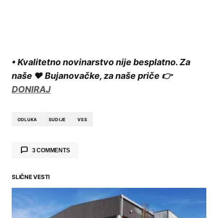
• Kvalitetno novinarstvo nije besplatno. Za
naše ❤️ Bujanovačke, za naše priče 👉
DONIRAJ
ODLUKA
SUDIJE
VSS
3 COMMENTS
V. N.
05.07.2024. at 03:46
SLIČNE VESTI
Bravisimo Natali!!! Radosni smo zbog vašeg
postavljena na funkciju Sudije!! Sada po pravdi
ni po babi ni po stričevima.