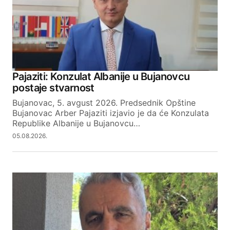
Your email address will not be published.
Required fields are marked
*
Pajaziti: Konzulat Albanije u Bujanovcu
postaje stvarnost
Comment
*
Bujanovac, 5. avgust 2026. Predsednik Opštine
Bujanovac Arber Pajaziti izjavio je da će Konzulata
Republike Albanije u Bujanovcu…
05.08.2026.
Your Name
Your E-mail
SUBMIT COMMENT