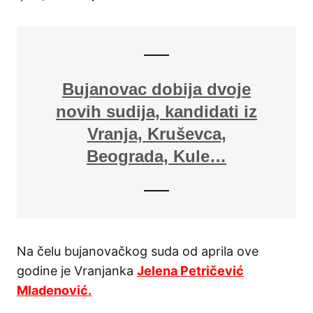
Bujanovac dobija dvoje
novih sudija, kandidati iz
Vranja, Kruševca,
Beograda, Kule…
Na čelu bujanovačkog suda od aprila ove
godine je Vranjanka
Jelena Petričević
Mladenović.