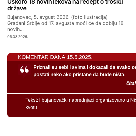
Uskoro 18 novih lekova na recept o trošku
države
Bujanovac, 5. avgust 2026. (foto ilustracija) –
Građani Srbije od 17. avgusta moći će da dobiju 18
novih…
05.08.2026.
KOMENTAR DANA 15.5.2025.
Priznali su sebi i svima i dokazali da svako 
postati neko ako pristane da bude ništa.
čita
Tekst:
I bujanovački naprednjaci organizovano u Ni
kvotu