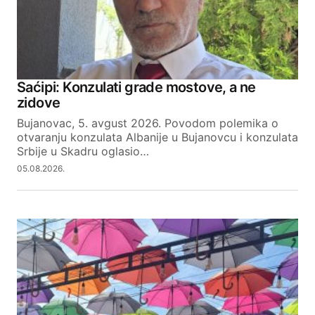
Saćipi: Konzulati grade mostove, a ne
zidove
Bujanovac, 5. avgust 2026. Povodom polemika o
otvaranju konzulata Albanije u Bujanovcu i konzulata
Srbije u Skadru oglasio…
05.08.2026.