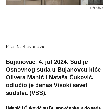
tužilaštvo
Piše: N. Stevanović
Bujanovac, 4. jul 2024. Sudije
Osnovnog suda u Bujanovcu biće
Olivera Manić i Nataša Ćuković,
odlučio je danas Visoki savet
sudstva (VSS).
I Manić i Ćuković su Bujanovčanke, a do sada