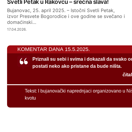
Svetli Petak u Rakovcu – srećna slava!
Bujanovac, 25. april 2025. – Istočni Svetli Petak,
izvor Presvete Bogorodice i ove godine se svečano i
domaćinski…
17.04.2026.
KOMENTAR DANA 15.5.2025.
Priznali su sebi i svima i dokazali da svako 
postati neko ako pristane da bude ništa.
čita
Tekst:
I bujanovački naprednjaci organizovano u Ni
kvotu