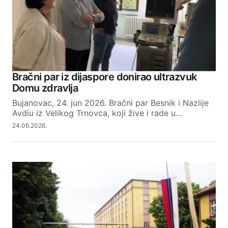
Comment
*
Your Name
Bračni par iz dijaspore donirao ultrazvuk
Domu zdravlja
Your E-mail
Bujanovac, 24. jun 2026. Bračni par Besnik i Nazlije
Avdiu iz Velikog Trnovca, koji žive i rade u…
24.06.2026.
SUBMIT COMMENT