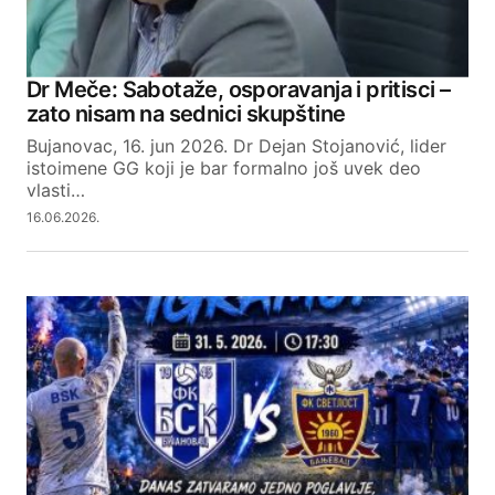
Dr Meče: Sabotaže, osporavanja i pritisci –
zato nisam na sednici skupštine
Bujanovac, 16. jun 2026. Dr Dejan Stojanović, lider
istoimene GG koji je bar formalno još uvek deo
vlasti…
16.06.2026.