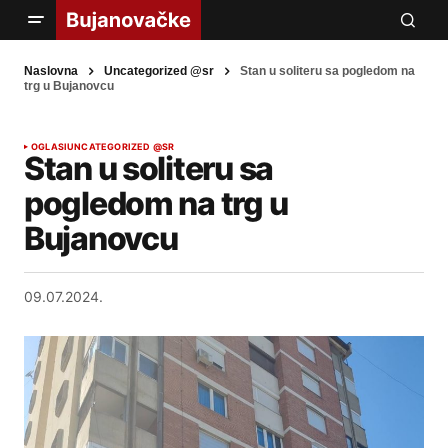
Naslovna
Uncategorized @sr
Stan u soliteru sa pogledom na
trg u Bujanovcu
OGLASI
UNCATEGORIZED @SR
Stan u soliteru sa
pogledom na trg u
Bujanovcu
09.07.2024.