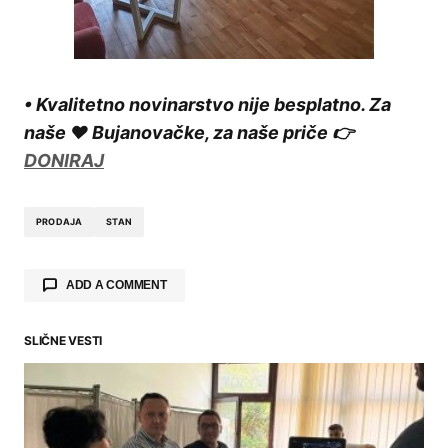
• Kvalitetno novinarstvo nije besplatno. Za
naše ❤️ Bujanovačke, za naše priče 👉
DONIRAJ
PRODAJA
STAN
ADD A COMMENT
SLIČNE VESTI
Your email address will not be published.
Required fields are marked
*