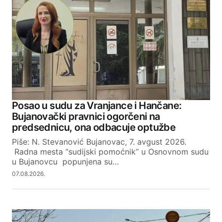
Required fields are marked
*
Comment
*
Your Name
Posao u sudu za Vranjance i Hančane:
Bujanovački pravnici ogorčeni na
Your E-mail
predsednicu, ona odbacuje optužbe
Piše: N. Stevanović Bujanovac, 7. avgust 2026.
Radna mesta “sudijski pomoćnik” u Osnovnom sudu
SUBMIT COMMENT
u Bujanovcu popunjena su…
07.08.2026.