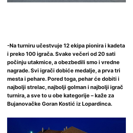
-Na turniru učestvuje 12 ekipa pionira i kadeta
i preko 100 igrača. Svake večeri od 20 sati
počinju utakmice, a obezbedili smo i vredne
nagrade. Svi igrači dobiće medalje, a prva tri
mesta i pehare. Pored toga, pehar će dobiti i
najbolji strelac, najbolji golman i najbolji igrač
turnira, a sve to u obe kategorije – kaže za
Bujanovačke Goran Kostić iz Lopardinca.