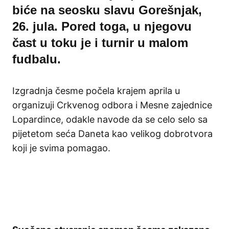
biće na seosku slavu Gorešnjak,
26. jula. Pored toga, u njegovu
čast u toku je i turnir u malom
fudbalu.
Izgradnja česme počela krajem aprila u
organizuji Crkvenog odbora i Mesne zajednice
Lopardince, odakle navode da se celo selo sa
pijetetom seća Daneta kao velikog dobrotvora
koji je svima pomagao.