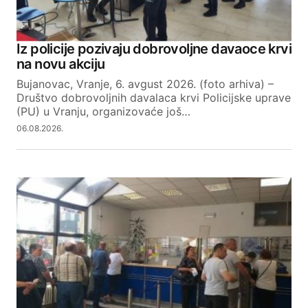
Iz policije pozivaju dobrovoljne davaoce krvi
na novu akciju
Bujanovac, Vranje, 6. avgust 2026. (foto arhiva) –
Društvo dobrovoljnih davalaca krvi Policijske uprave
(PU) u Vranju, organizovaće još…
06.08.2026.