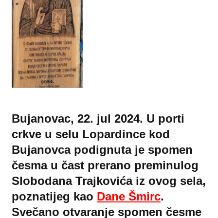
Bujanovac, 22. jul 2024. U porti
crkve u selu Lopardince kod
Bujanovca podignuta je spomen
česma u čast prerano preminulog
Slobodana Trajkovića iz ovog sela,
poznatijeg kao
Dane Šmirc
.
Svečano otvaranje spomen česme