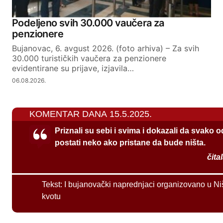
Podeljeno svih 30.000 vaučera za
penzionere
Bujanovac, 6. avgust 2026. (foto arhiva) – Za svih
30.000 turističkih vaučera za penzionere
evidentirane su prijave, izjavila…
06.08.2026.
KOMENTAR DANA 15.5.2025.
Priznali su sebi i svima i dokazali da svako 
postati neko ako pristane da bude ništa.
čita
Tekst:
I bujanovački naprednjaci organizovano u Ni
kvotu