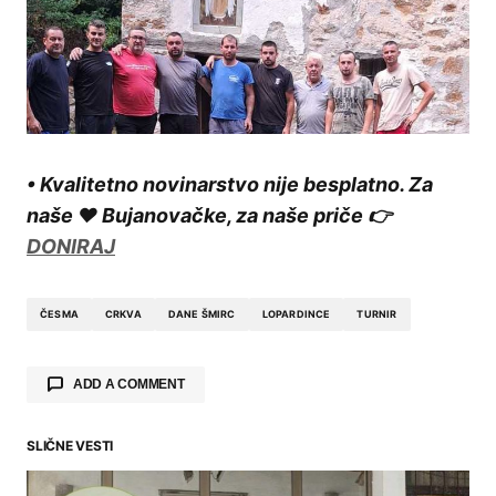
• Kvalitetno novinarstvo nije besplatno. Za
naše ❤️ Bujanovačke, za naše priče 👉
DONIRAJ
ČESMA
CRKVA
DANE ŠMIRC
LOPARDINCE
TURNIR
ADD A COMMENT
SLIČNE VESTI
Your email address will not be published.