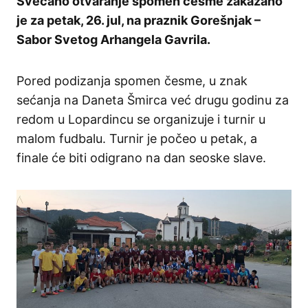
Svečano otvaranje spomen česme zakazano
je za petak, 26. jul, na praznik Gorešnjak –
Sabor Svetog Arhangela Gavrila.
Pored podizanja spomen česme, u znak
sećanja na Daneta Šmirca već drugu godinu za
redom u Lopardincu se organizuje i turnir u
malom fudbalu. Turnir je počeo u petak, a
finale će biti odigrano na dan seoske slave.