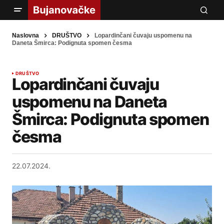
Naslovna
DRUŠTVO
Lopardinčani čuvaju uspomenu na
Daneta Šmirca: Podignuta spomen česma
DRUŠTVO
Lopardinčani čuvaju
uspomenu na Daneta
Šmirca: Podignuta spomen
česma
22.07.2024.