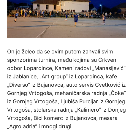
On je želeo da se ovim putem zahvali
svim
sponzorima turnira, među kojima su Crkveni
odbor Lopardince, Kameni radovi „Manasijević“
iz Jablanice, „Art group“ iz Lopardinca, kafe
„Diverso“ iz Bujanovca, auto servis Cvetković iz
Gornjeg Vrtogoša, mehaničarska radnja „Čoke“
iz Gornjeg Vrtogoša, Ljubiša Purcijar iz Gornjeg
Vrtogoša, stolarska radnja „Kalimero“ iz Donjeg
Vrtogoša, Bici komerc iz Bujanovca, mesara
„Agro adria“ i mnogi drugi.