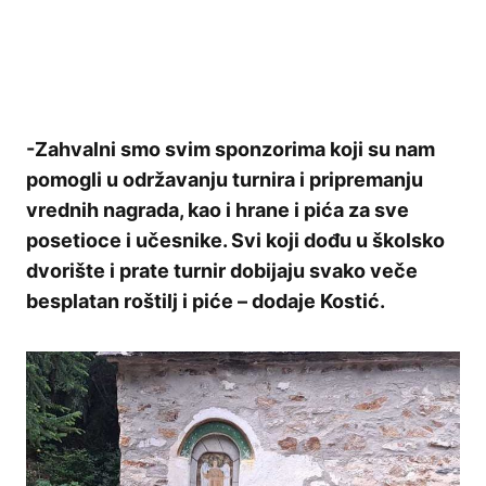
-Zahvalni smo svim sponzorima koji su nam
pomogli u održavanju turnira i pripremanju
vrednih nagrada, kao i hrane i pića za sve
posetioce i učesnike. Svi koji dođu u školsko
dvorište i prate turnir dobijaju svako veče
besplatan roštilj i piće – dodaje Kostić.