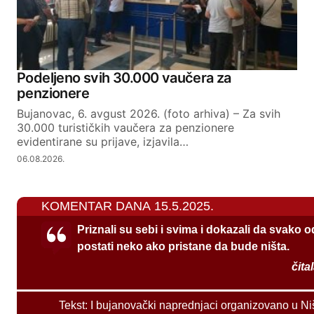
Podeljeno svih 30.000 vaučera za
penzionere
Bujanovac, 6. avgust 2026. (foto arhiva) – Za svih
30.000 turističkih vaučera za penzionere
evidentirane su prijave, izjavila…
06.08.2026.
KOMENTAR DANA 15.5.2025.
Priznali su sebi i svima i dokazali da svako 
postati neko ako pristane da bude ništa.
čita
Tekst:
I bujanovački naprednjaci organizovano u Ni