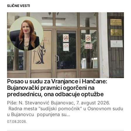
SLIČNE VESTI
Your email address will not be published.
Required fields are marked
*
Comment
*
Your Name
Posao u sudu za Vranjance i Hančane:
Bujanovački pravnici ogorčeni na
Your E-mail
predsednicu, ona odbacuje optužbe
Piše: N. Stevanović Bujanovac, 7. avgust 2026.
Radna mesta “sudijski pomoćnik” u Osnovnom sudu
SUBMIT COMMENT
u Bujanovcu popunjena su…
07.08.2026.