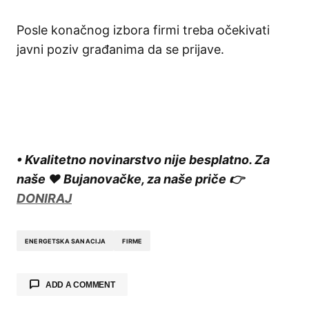
Posle konačnog izbora firmi treba očekivati
javni poziv građanima da se prijave.
• Kvalitetno novinarstvo nije besplatno. Za
naše ❤️ Bujanovačke, za naše priče 👉
DONIRAJ
ENERGETSKA SANACIJA
FIRME
ADD A COMMENT