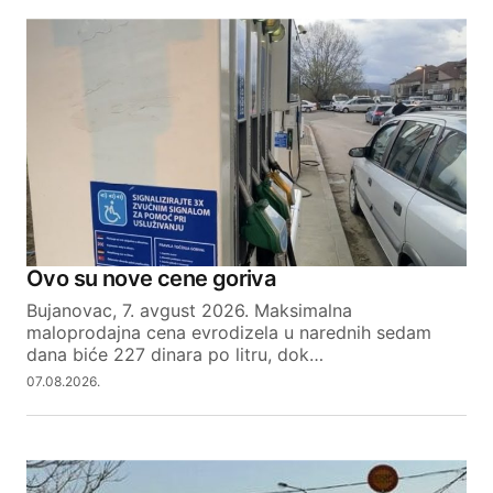
Comment
*
Your Name
Your E-mail
Ovo su nove cene goriva
SUBMIT COMMENT
Bujanovac, 7. avgust 2026. Maksimalna
maloprodajna cena evrodizela u narednih sedam
dana biće 227 dinara po litru, dok…
07.08.2026.