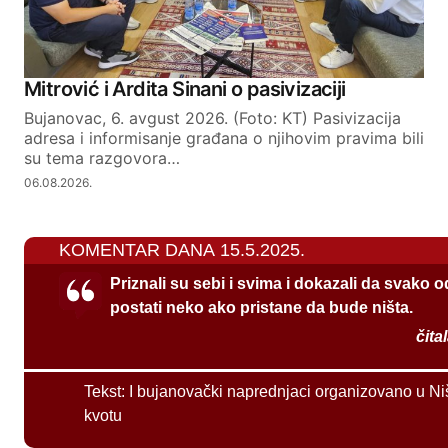
Mitrović i Ardita Sinani o pasivizaciji
Bujanovac, 6. avgust 2026. (Foto: KT) Pasivizacija
adresa i informisanje građana o njihovim pravima bili
su tema razgovora…
06.08.2026.
KOMENTAR DANA 15.5.2025.
Priznali su sebi i svima i dokazali da svako 
postati neko ako pristane da bude ništa.
čita
Tekst:
I bujanovački naprednjaci organizovano u Ni
kvotu