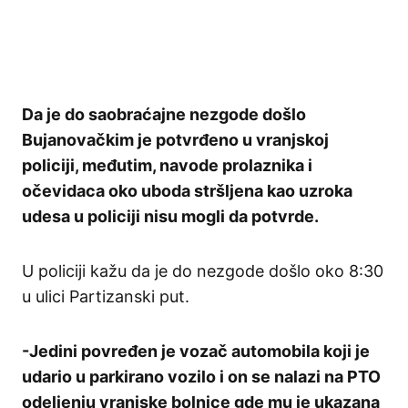
Da je do saobraćajne nezgode došlo
Bujanovačkim je potvrđeno u vranjskoj
policiji, međutim, navode prolaznika i
očevidaca oko uboda stršljena kao uzroka
udesa u policiji nisu mogli da potvrde.
U policiji kažu da je do nezgode došlo oko 8:30
u ulici Partizanski put.
-Jedini povređen je vozač automobila koji je
udario u parkirano vozilo i on se nalazi na PTO
odeljenju vranjske bolnice gde mu je ukazana