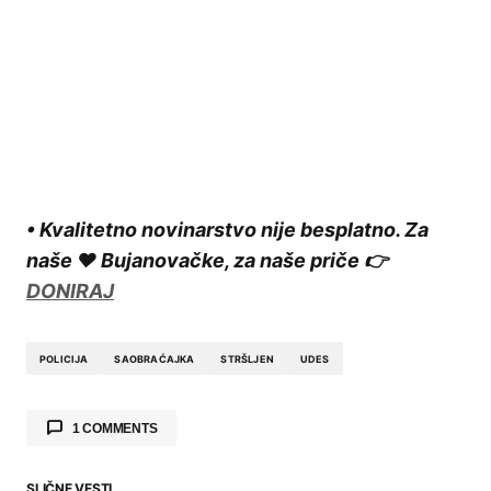
• Kvalitetno novinarstvo nije besplatno. Za
naše ❤️ Bujanovačke, za naše priče 👉
DONIRAJ
POLICIJA
SAOBRAĆAJKA
STRŠLJEN
UDES
1 COMMENTS
Steva
30.07.2024. at 04:16
SLIČNE VESTI