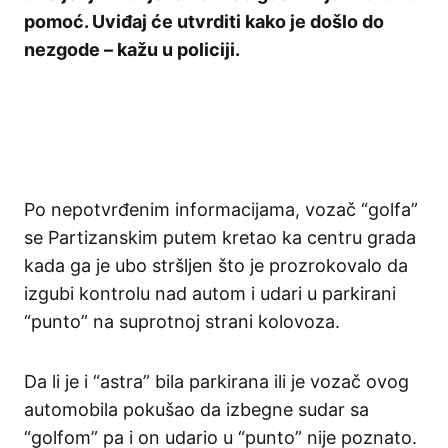
pomoć. Uviđaj će utvrditi kako je došlo do
nezgode – kažu u policiji.
Po nepotvrđenim informacijama, vozač “golfa”
se Partizanskim putem kretao ka centru grada
kada ga je ubo stršljen što je prozrokovalo da
izgubi kontrolu nad autom i udari u parkirani
“punto” na suprotnoj strani kolovoza.
Da li je i “astra” bila parkirana ili je vozač ovog
automobila pokušao da izbegne sudar sa
“golfom” pa i on udario u “punto” nije poznato.