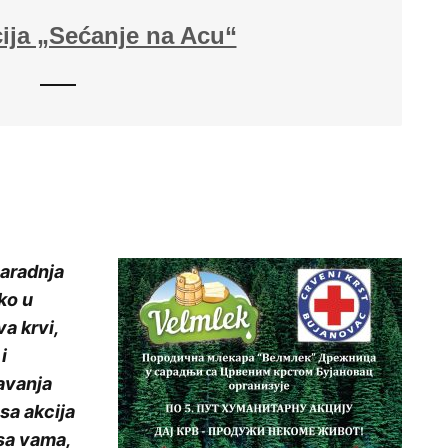
ija „Sećanje na Acu“
aradnja
ko u
a krvi,
i
davanja
 sa akcija
 sa vama,