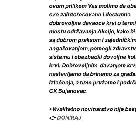
ovom prilikom Vas molimo da oba
sve zainteresovane i dostupne
dobrovoljne davaoce krvi o termi
mestu održavanja Akcije, kako bi 
sa dobrom praksom i zajednički
angažovanjem, pomogli zdravst
sistemu i obezbedili dovoljne kol
krvi. Dobrovoljnim davanjem krv
nastavljamo da brinemo za građan
izlečenja, a time pružamo i podrš
CK Bujanovac.
• Kvalitetno novinarstvo nije bes
👉
DONIRAJ