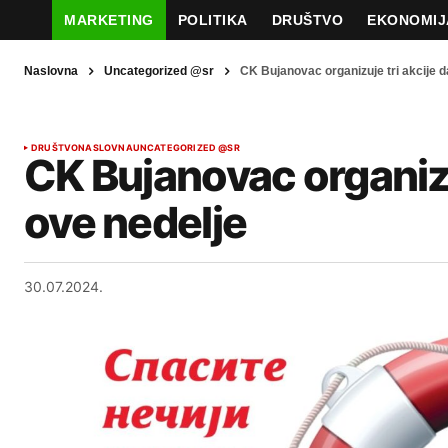
MARKETING
POLITIKA
DRUŠTVO
EKONOMIJ
Naslovna
Uncategorized @sr
CK Bujanovac organizuje tri akcije d
DRUŠTVO
NASLOVNA
UNCATEGORIZED @SR
CK Bujanovac organizuj
ove nedelje
30.07.2024.