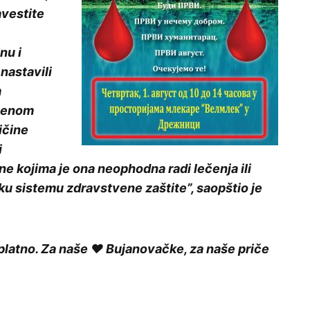
vestite
nu i
nastavili
m
venom
ičine
i
e kojima je ona neophodna radi lečenja ili
ku sistemu zdravstvene zaštite”, saopštio je
platno. Za naše ❤️ Bujanovačke, za naše priče