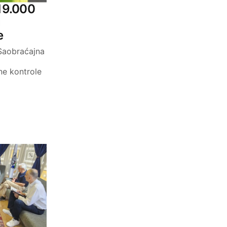
 19.000
u
e
 Saobraćajna
e kontrole