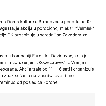
ama Doma kulture u Bujanovcu u periodu od 9-
vgusta, je akcija u
porodičnoj mlekari “Velmlek”
kcije CK organizuje u saradnji sa Zavodom za
usta u kompaniji Eurolider Davidovac, koja je i
arnim udruženjem „Koce zauvek“ iz Vranja i
ograda. Akcija traje od 11 – 16 sati i organizuje
u znak sećanja na vlasnika ove firme
preminuo od posledica korone.