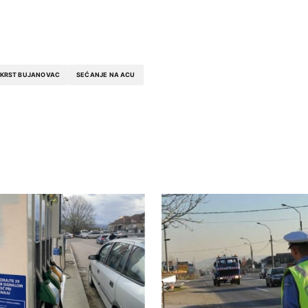
 KRST BUJANOVAC
SEĆANJE NA ACU
ished.
Required fields are marked
*