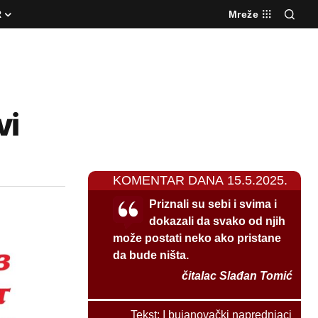
R
Mreže
vi
KOMENTAR DANA 15.5.2025.
Priznali su sebi i svima i
dokazali da svako od njih
može postati neko ako pristane
da bude ništa.
čitalac Slađan Tomić
Tekst:
I bujanovački naprednjaci