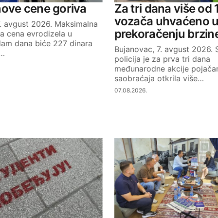
Your E-mail
nove cene goriva
Za tri dana više od
vozača uhvaćeno 
7. avgust 2026. Maksimalna
prekoračenju brzin
a cena evrodizela u
dam dana biće 227 dinara
Bujanovac, 7. avgust 2026.
k…
policija je za prva tri dana
međunarodne akcije pojačan
saobraćaja otkrila više…
07.08.2026.