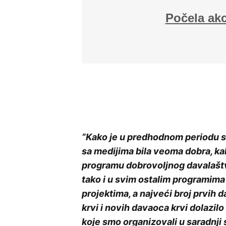
Počela akc
“Kako je u predhodnom periodu s
sa medijima bila veoma dobra, ka
programu dobrovoljnog davalaštv
tako i u svim ostalim programima 
projektima, a najveći broj prvih 
krvi i novih davaoca krvi dolazilo
koje smo organizovali u saradnji