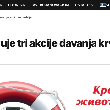
A
HRONIKA
JAVI BUJANOVAČKIM
OSTALO
S
avanja krvi ove nedelje
e tri akcije davanja kr