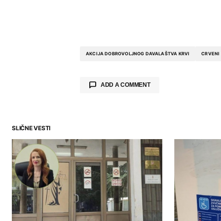
AKCIJA DOBROVOLJNOG DAVALAŠTVA KRVI
CRVENI
ADD A COMMENT
SLIČNE VESTI
Your email address will not be publ
Comment
*