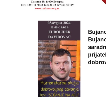
Bujano
Bujano
saradn
prijate
dobrov