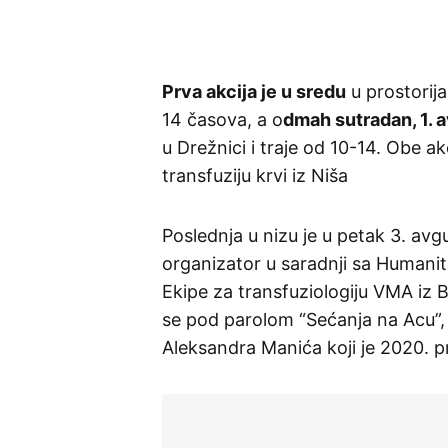
Prva akcija je u sredu
u prostorij
14 časova, a o
dmah sutradan, 1. a
u Drežnici i traje od 10-14. Obe a
transfuziju krvi iz Niša
Poslednja u nizu je u petak 3. avg
organizator u saradnji sa Humanit
Ekipe za transfuziologiju VMA iz Be
se pod parolom “Sećanja na Acu”, 
Aleksandra Manića koji je 2020. 