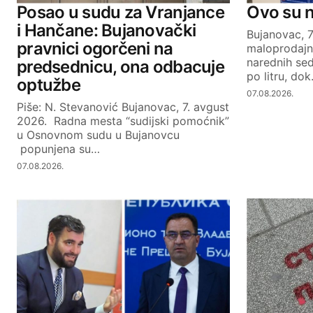
Your Name
Posao u sudu za Vranjance
Ovo su 
i Hančane: Bujanovački
Bujanovac, 
pravnici ogorčeni na
maloprodajn
SUBMIT COMMENT
narednih se
predsednicu, ona odbacuje
po litru, do
optužbe
07.08.2026.
Piše: N. Stevanović Bujanovac, 7. avgust
2026. Radna mesta “sudijski pomoćnik”
u Osnovnom sudu u Bujanovcu
popunjena su…
07.08.2026.